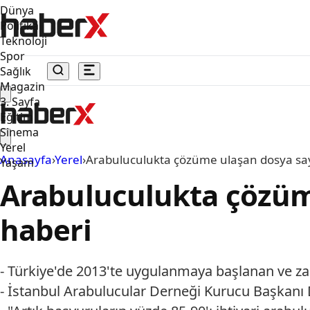
Dünya
Politika
Teknoloji
Spor
Sağlık
Magazin
3. Sayfa
Eğitim
Sinema
Yerel
Anasayfa
›
Yerel
›
Arabuluculukta çözüme ulaşan dosya sayı
Yaşam
Arabuluculukta çözüme
haberi
- Türkiye'de 2013'te uygulanmaya başlanan ve z
- İstanbul Arabulucular Derneği Kurucu Başkanı 