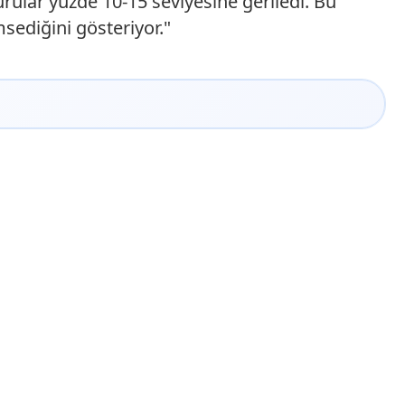
rular yüzde 10-15 seviyesine geriledi. Bu
sediğini gösteriyor."