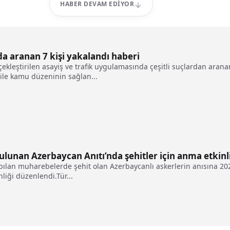
HABER DEVAM EDIYOR
a aranan 7 kişi yakalandı haberi
rçekleştirilen asayiş ve trafik uygulamasında çeşitli suçlardan ara
 ile kamu düzeninin sağlan...
ulunan Azerbaycan Anıtı’nda şehitler için anma etkinl
apılan muharebelerde şehit olan Azerbaycanlı askerlerin anısına 20
iği düzenlendi.Tür...