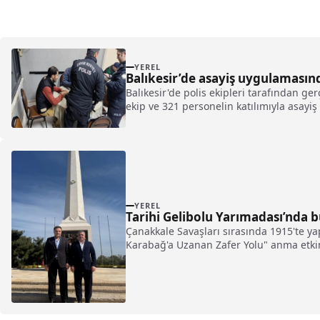
YEREL
Balıkesir’de asayiş uygulamasınd
Balıkesir'de polis ekipleri tarafından ge
ekip ve 321 personelin katılımıyla asayiş
YEREL
Tarihi Gelibolu Yarımadası’nda b
Çanakkale Savaşları sırasında 1915'te y
Karabağ'a Uzanan Zafer Yolu" anma etkinl