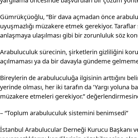
yargılama öncesinde başvurulan bir çözüm yönt
Gümrükçüoğlu, “Bir dava açmadan önce arabuluc
uyuşmazlığı müzakere etmek gerekiyor. Taraflar 
anlaşmaya ulaşılması gibi bir zorunluluk söz konu
Arabuluculuk sürecinin, şirketlerin gizliliğini 
açılmaması ya da bir davayla gündeme gelmemeler
Bireylerin de arabuluculuğa ilgisinin arttığını b
yerinde olması, her iki tarafın da 'Yargı yoluna
müzakere etmeleri gerekiyor.” değerlendirmesin
– “Toplum arabuluculuk sistemini benimsedi”
İstanbul Arabulucular Derneği Kurucu Başkanı v