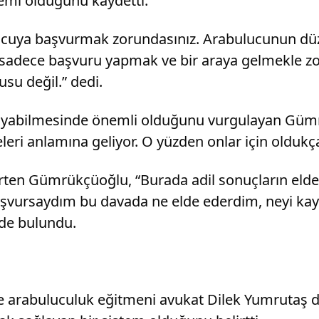
emi olduğunu kaydetti.
uya başvurmak zorundasınız. Arabulucunun düze
sadece başvuru yapmak ve bir araya gelmekle zor
su değil.” dedi.
koruyabilmesinde önemli olduğunu vurgulayan Gümrü
i anlamına geliyor. O yüzden onlar için oldukça 
elirten Gümrükçüoğlu, “Burada adil sonuçların elde
 başvursaydım bu davada ne elde ederdim, neyi kay
de bulundu.
e arabuluculuk eğitmeni avukat Dilek Yumrutaş d