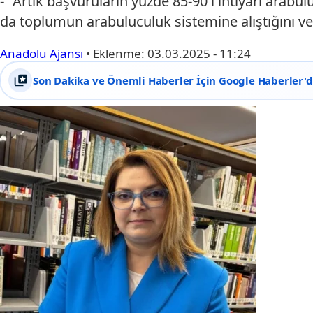
- "Artık başvuruların yüzde 85-90'ı ihtiyari arab
da toplumun arabuluculuk sistemine alıştığını v
Anadolu Ajansı
•
Eklenme:
03.03.2025 - 11:24
Son Dakika ve Önemli Haberler İçin Google Haberler'de