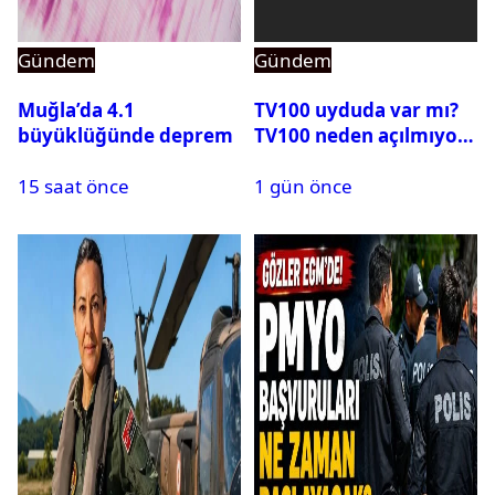
Gündem
Gündem
Muğla’da 4.1
TV100 uyduda var mı?
büyüklüğünde deprem
TV100 neden açılmıyor?
15 saat önce
1 gün önce