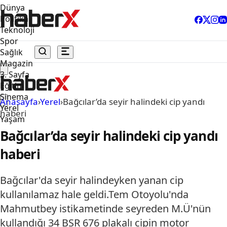
Dünya
Politika
Teknoloji
Spor
Sağlık
Magazin
3. Sayfa
Eğitim
Sinema
Anasayfa
›
Yerel
›
Bağcılar’da seyir halindeki cip yandı
Yerel
haberi
Yaşam
Bağcılar’da seyir halindeki cip yandı
haberi
Bağcılar'da seyir halindeyken yanan cip
kullanılamaz hale geldi.Tem Otoyolu'nda
Mahmutbey istikametinde seyreden M.Ü'nün
kullandığı 34 BSR 676 plakalı cipin motor