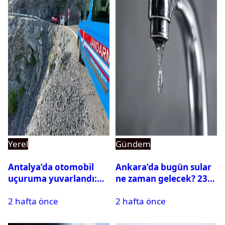
Yerel
Gündem
Antalya’da otomobil
Ankara’da bugün sular
uçuruma yuvarlandı:
ne zaman gelecek? 23
Çok sayıda ölü ve yaralı
Temmuz 2026 ilçe ilçe
2 hafta önce
2 hafta önce
var
su kesintisi sorgulama