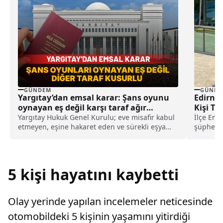
GÜNDEM
GÜNDE
Yargıtay’dan emsal karar: Şans oyunu
Edirne
oynayan eş değil karşı taraf ağır
Kişi Tu
kusurlu sayıldı
Yargıtay Hukuk Genel Kurulu; eve misafir kabul
İlçe Emn
etmeyen, eşine hakaret eden ve sürekli eşya
şüphelil
değiştirerek masraf çıkaran kadını ağır kusurlu
yaptı.Ar
sayarak, kadının eşine tazminat ödemesine
karar verdi.
5 kişi hayatını kaybetti
Olay yerinde yapılan incelemeler neticesinde
otomobildeki 5 kişinin yaşamını yitirdiği