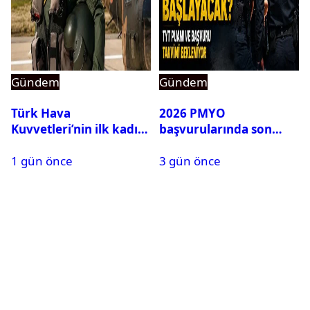
Gündem
Gündem
Türk Hava
2026 PMYO
Kuvvetleri’nin ilk kadın
başvurularında son
generali Özlem
durum ne?
1 gün önce
3 gün önce
Karapınar hakkında
dikkat çeken detay
ortaya çıktı