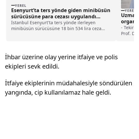
YEREL
Esenyurt’ta ters yönde giden minibüsün
YEREL
Uzmanı
sürücüsüne para cezası uygulandı
organi
haberi
İstanbul Esenyurt'ta ters yönde ilerleyen
önerisi
- Tekird
minibüsün sürücüsüne 18 bin 534 lira ceza
Prof. Dr.
kesildi.İstanbul Emniyet Müdürlüğü ekipleri,
içerisin
Ahmet Arif Caddesi'nde ters istikamette
seviyesin
seyreden ve görüntüleri sosyal medyadan
kimyasal
paylaşılan minibüs sür...
İhbar üzerine olay yerine itfaiye ve polis
ekipleri sevk edildi.
İtfaiye ekiplerinin müdahalesiyle söndürülen
yangında, cip kullanılamaz hale geldi.