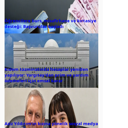
Öğrencilere burs, misafirhane ve kırtasiye
desteği: Başvurular başladı
Kıdem tazminatında hesaplar yeniden
yapılıyor: Yargıtay’dan prim ve yardım
ödemeleri için emsal karar
Aziz Yıldırım’ın kızına yönelik sosyal medya