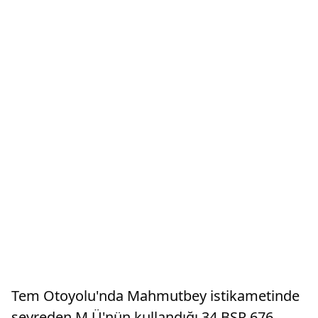
Tem Otoyolu'nda Mahmutbey istikametinde
seyreden M.Ü'nün kullandığı 34 BSR 676