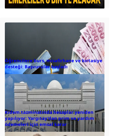
Öğrencilere burs, misafirhane ve kırtasiye
desteği: Başvurular başladı
Kıdem tazminatında hesaplar yeniden
yapılıyor: Yargıtay’dan prim ve yardım
ödemeleri için emsal karar