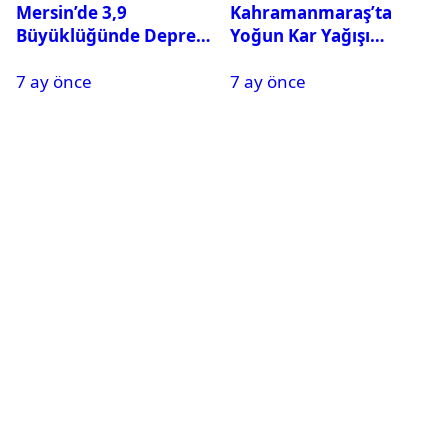
Mersin’de 3,9
Kahramanmaraş’ta
Büyüklüğünde Deprem
Yoğun Kar Yağışı
Oldu
Nedeniyle Okullar Yarın
7 ay önce
7 ay önce
Tatil