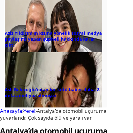
Aziz Yıldırım’ın kızına yönelik sosyal medya
paylaşımı yapan şüpheli hakkında karar
çıktı
Aslı Bekiroğlu’ndan bir kötü haber daha: 8
defa ameliyat olmuştu
Anasayfa
›
Yerel
›
Antalya’da otomobil uçuruma
yuvarlandı: Çok sayıda ölü ve yaralı var
Antalya’da otomobil uçuruma