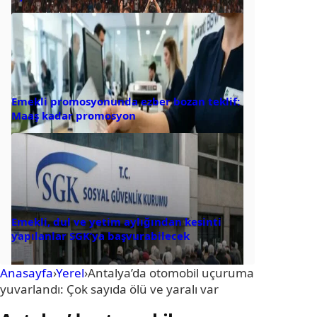
Emekli promosyonunda ezber bozan teklif:
Maaş kadar promosyon
Emekli, dul ve yetim aylığından kesinti
yapılanlar SGK’ya başvurabilecek
Anasayfa
›
Yerel
›
Antalya’da otomobil uçuruma
yuvarlandı: Çok sayıda ölü ve yaralı var