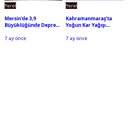
Yerel
Yerel
Mersin’de 3,9
Kahramanmaraş’ta
Büyüklüğünde Deprem
Yoğun Kar Yağışı
Oldu
Nedeniyle Okullar Yarın
7 ay önce
7 ay önce
Tatil