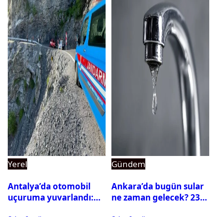
Yerel
Gündem
Antalya’da otomobil
Ankara’da bugün sular
uçuruma yuvarlandı:
ne zaman gelecek? 23
Çok sayıda ölü ve yaralı
Temmuz 2026 ilçe ilçe