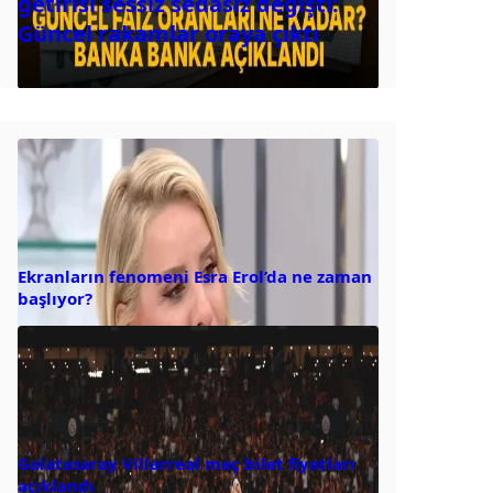
getirisi sessiz sedasız değişti:
Güncel rakamlar oraya çıktı
Ekranların fenomeni Esra Erol’da ne zaman
başlıyor?
Galatasaray Villarreal maç bilet fiyatları
açıklandı