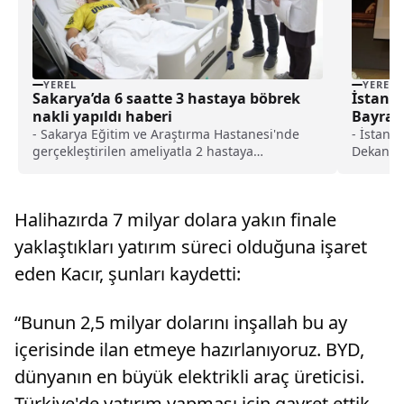
YEREL
YEREL
Sakarya’da 6 saatte 3 hastaya böbrek
İstanbu
nakli yapıldı haberi
Bayramı
- Sakarya Eğitim ve Araştırma Hastanesi'nde
- İstanbu
gerçekleştirilen ameliyatla 2 hastaya
Dekanı P
kadavradan, birine ise annesinden alınan
hekimler
böbrek nakledildi- Annesinin böbreğiyle
kısıtlam
sağlığına kavuşan 41 yaşındaki Kübra Siyer:-
günü ola
Halihazırda 7 milyar dolara yakın finale
"Benim için annem büyük şans, bana ikinciye
can verdi"
yaklaştıkları yatırım süreci olduğuna işaret
eden Kacır, şunları kaydetti:
“Bunun 2,5 milyar dolarını inşallah bu ay
içerisinde ilan etmeye hazırlanıyoruz. BYD,
dünyanın en büyük elektrikli araç üreticisi.
Türkiye'de yatırım yapması için gayret ettik,