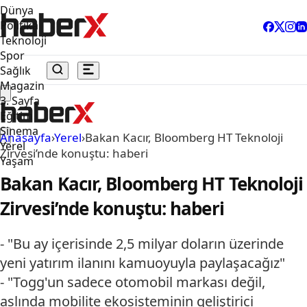
Dünya
Politika
Teknoloji
Spor
Sağlık
Magazin
3. Sayfa
Eğitim
Sinema
Anasayfa
›
Yerel
›
Bakan Kacır, Bloomberg HT Teknoloji
Yerel
Zirvesi’nde konuştu: haberi
Yaşam
Bakan Kacır, Bloomberg HT Teknoloji
Zirvesi’nde konuştu: haberi
- "Bu ay içerisinde 2,5 milyar doların üzerinde
yeni yatırım ilanını kamuoyuyla paylaşacağız"
- "Togg'un sadece otomobil markası değil,
aslında mobilite ekosisteminin geliştirici