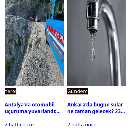
Yerel
Gündem
Antalya’da otomobil
Ankara’da bugün sular
uçuruma yuvarlandı:
ne zaman gelecek? 23
Çok sayıda ölü ve yaralı
Temmuz 2026 ilçe ilçe
2 hafta önce
2 hafta önce
var
su kesintisi sorgulama