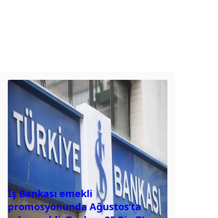
İş Bankası emekli
promosyonunda Ağustos’ta