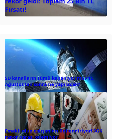
rekor geldi: Toplam 25 Bin TL
Fırsatı!
SD kanalların tümü kapanıyor mu? 15
Ağustos’tan sonra ne yapılacak?
Emekli olup çalışanları ilgilendiriyor! SGK
rapor parası ödemiyor