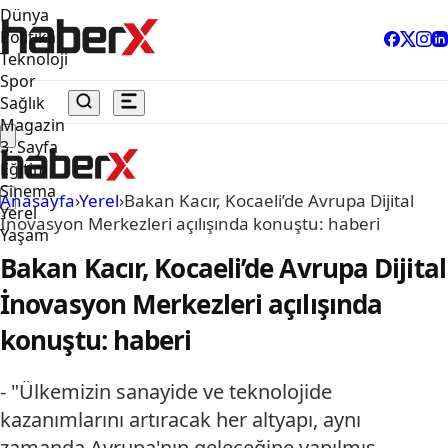
Dünya
Politika
Teknoloji
Spor
Sağlık
Magazin
3. Sayfa
Eğitim
Sinema
Anasayfa
›
Yerel
›
Bakan Kacır, Kocaeli’de Avrupa Dijital
Yerel
İnovasyon Merkezleri açılışında konuştu: haberi
Yaşam
Bakan Kacır, Kocaeli’de Avrupa Dijital
İnovasyon Merkezleri açılışında
konuştu: haberi
- "Ülkemizin sanayide ve teknolojide
kazanımlarını artıracak her altyapı, aynı
zamanda Avrupa'nın geleceğine yapılmış