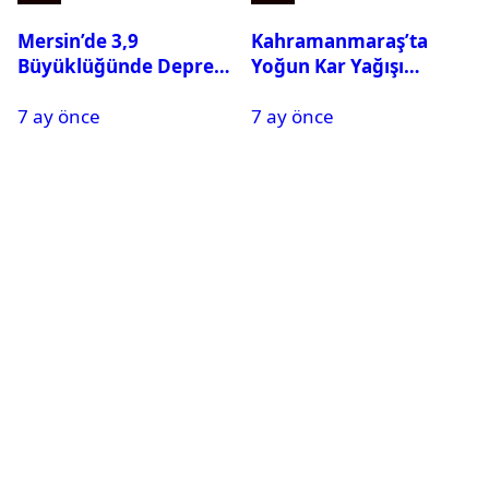
Mersin’de 3,9
Kahramanmaraş’ta
Büyüklüğünde Deprem
Yoğun Kar Yağışı
Oldu
Nedeniyle Okullar Yarın
7 ay önce
7 ay önce
Tatil