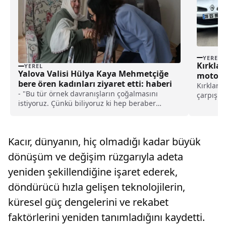
YEREL
Kırklar
YEREL
Yalova Valisi Hülya Kaya Mehmetçiğe
motosik
bere ören kadınları ziyaret etti: haberi
Kırklarel
- "Bu tür örnek davranışların çoğalmasını
çarpışma
istiyoruz. Çünkü biliyoruz ki hep beraber
kaldırıld
birliğimiz, beraberliğimizle birlikte ülkemiz
motosikl
daha yukarılara, daha müreffeh seviyelere
yola çıka
ulaşacak"
çarpış...
Kacır, dünyanın, hiç olmadığı kadar büyük
dönüşüm ve değişim rüzgarıyla adeta
yeniden şekillendiğine işaret ederek,
döndürücü hızla gelişen teknolojilerin,
küresel güç dengelerini ve rekabet
faktörlerini yeniden tanımladığını kaydetti.