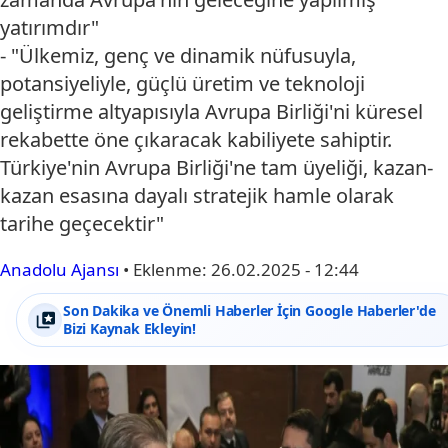
yatırımdır"
- "Ülkemiz, genç ve dinamik nüfusuyla,
potansiyeliyle, güçlü üretim ve teknoloji
geliştirme altyapısıyla Avrupa Birliği'ni küresel
rekabette öne çıkaracak kabiliyete sahiptir.
Türkiye'nin Avrupa Birliği'ne tam üyeliği, kazan-
kazan esasına dayalı stratejik hamle olarak
tarihe geçecektir"
Anadolu Ajansı
•
Eklenme:
26.02.2025 - 12:44
Son Dakika ve Önemli Haberler İçin Google Haberler'de
Bizi Kaynak Ekleyin!