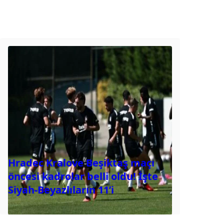
Hradec Kralove Beşiktaş maçı
öncesi kadrolar belli oldu! İşte
Siyah-Beyazlıların 11’i