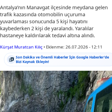
Antalya’nın Manavgat ilçesinde meydana gelen
trafik kazasında otomobilin uçuruma
yuvarlaması sonucunda 5 kişi hayatını
kaybederken 2 kişi de yaralandı. Yaralılar
hastaneye kaldırılarak tedavi altına alındı.
Kürşat Muratcan Kılıç
•
Eklenme:
26.07.2026 - 12:11
Son Dakika ve Önemli Haberler İçin Google Haberler'de
Bizi Kaynak Ekleyin!