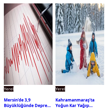
Yerel
Yerel
Mersin’de 3,9
Kahramanmaraş’ta
Büyüklüğünde Deprem
Yoğun Kar Yağışı