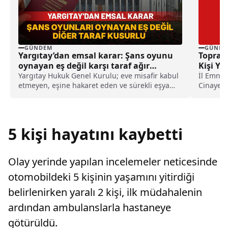
GÜNDEM
GÜNDE
Yargıtay’dan emsal karar: Şans oyunu
Toprağ
oynayan eş değil karşı taraf ağır
Kişi Ya
kusurlu sayıldı
Yargıtay Hukuk Genel Kurulu; eve misafir kabul
İl Emni
etmeyen, eşine hakaret eden ve sürekli eşya
Cinayet B
değiştirerek masraf çıkaran kadını ağır kusurlu
Akfırat...
sayarak, kadının eşine tazminat ödemesine
karar verdi.
5 kişi hayatını kaybetti
Olay yerinde yapılan incelemeler neticesinde
otomobildeki 5 kişinin yaşamını yitirdiği
belirlenirken yaralı 2 kişi, ilk müdahalenin
ardından ambulanslarla hastaneye
götürüldü.