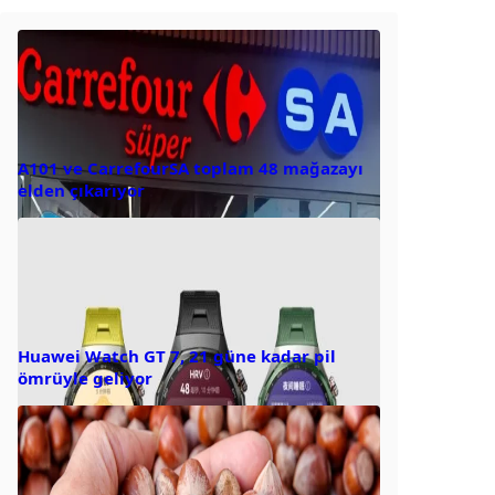
A101 ve CarrefourSA toplam 48 mağazayı
elden çıkarıyor
Huawei Watch GT 7, 21 güne kadar pil
ömrüyle geliyor