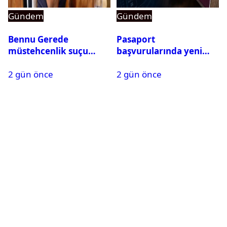
Gündem
Gündem
Bennu Gerede
Pasaport
müstehcenlik suçu
başvurularında yeni
kapsamında gözaltına
dönem başladı
2 gün önce
2 gün önce
alındı