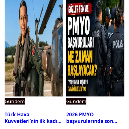
Gündem
Gündem
Türk Hava
2026 PMYO
Kuvvetleri’nin ilk kadın
başvurularında son
generali Özlem
durum ne?