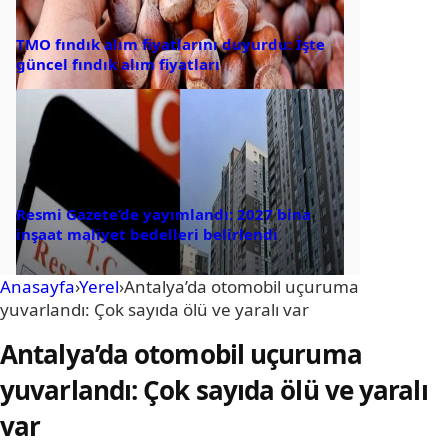
TMO fındık alım fiyatlarını duyurdu: İşte
güncel fındık alım fiyatları
Resmi Gazete’de yayımlandı: 2027 bina
inşaat maliyet bedelleri belirlendi
Anasayfa
›
Yerel
›
Antalya’da otomobil uçuruma
yuvarlandı: Çok sayıda ölü ve yaralı var
Antalya’da otomobil uçuruma
yuvarlandı: Çok sayıda ölü ve yaralı
var