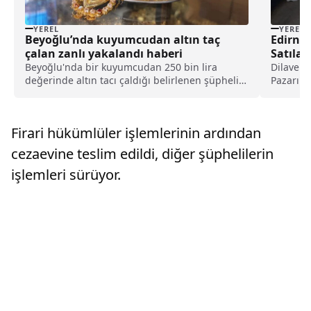
YEREL
YEREL
Beyoğlu’nda kuyumcudan altın taç
Edirne’
çalan zanlı yakalandı haberi
Satıla
Beyoğlu'nda bir kuyumcudan 250 bin lira
Dilaverb
değerinde altın tacı çaldığı belirlenen şüpheli
Pazarı" 
gözaltına alındı.Beyoğlu İlçe Emniyet
Edirne Be
Müdürlüğü Asayiş Büro Amirliği ekipleri, 6
Mart'ta Kasımpaşa Mahallesi Yeni Bülent Demir
Firari hükümlüler işlemlerinin ardından
Caddesi'ndek...
cezaevine teslim edildi, diğer şüphelilerin
işlemleri sürüyor.