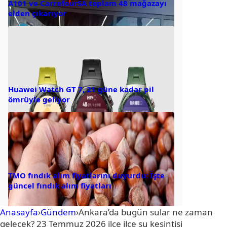
A101 ve CarrefourSA toplam 48 mağazayı
elden çıkarıyor
Huawei Watch GT 7, 21 güne kadar pil
ömrüyle geliyor
TMO fındık alım fiyatlarını duyurdu: İşte
güncel fındık alım fiyatları
Anasayfa
›
Gündem
›
Ankara’da bugün sular ne zaman
gelecek? 23 Temmuz 2026 ilçe ilçe su kesintisi