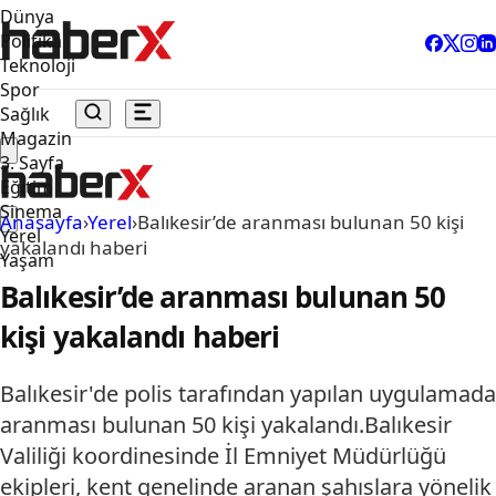
Dünya
Politika
Teknoloji
Spor
Sağlık
Magazin
3. Sayfa
Eğitim
Sinema
Anasayfa
›
Yerel
›
Balıkesir’de aranması bulunan 50 kişi
Yerel
yakalandı haberi
Yaşam
Balıkesir’de aranması bulunan 50
kişi yakalandı haberi
Balıkesir'de polis tarafından yapılan uygulamada
aranması bulunan 50 kişi yakalandı.Balıkesir
Valiliği koordinesinde İl Emniyet Müdürlüğü
ekipleri, kent genelinde aranan şahıslara yönelik