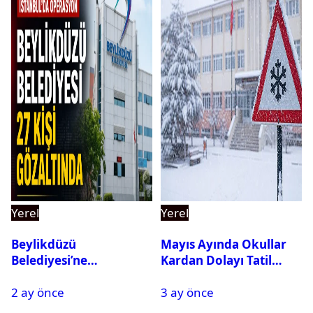
Yerel
Yerel
Beylikdüzü
Mayıs Ayında Okullar
Belediyesi’ne
Kardan Dolayı Tatil
Operasyon: 27 Kişi
Edildi
2 ay önce
3 ay önce
Gözaltına Alındı