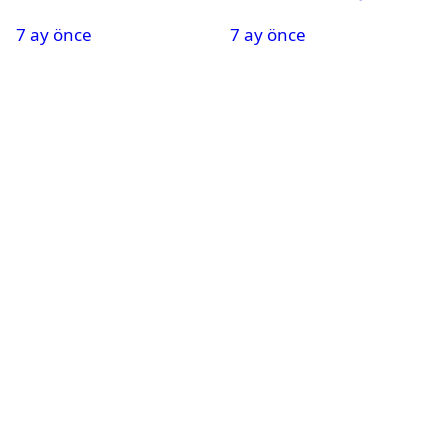
Oldu
Nedeniyle Okullar Yarın
7 ay önce
7 ay önce
Tatil