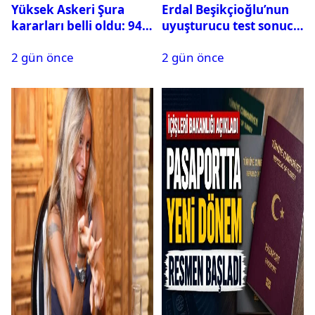
Yüksek Askeri Şura
Erdal Beşikçioğlu’nun
kararları belli oldu: 94
uyuşturucu test sonucu
isim terfi etti
belli oldu
2 gün önce
2 gün önce