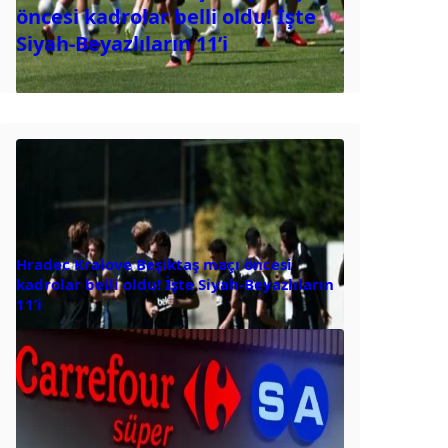
öncesi kadrolar belli oldu! İşte
Siyah-Beyazlıların 11’i
Hradec Kralove Beşiktaş maçı öncesi
kadrolar belli oldu! İşte Siyah-Beyazlıların
11’i