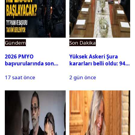
Gündem
Son Dakika
2026 PMYO
Yüksek Askeri Şura
başvurularında son
kararları belli oldu: 94
durum ne?
isim terfi etti
17 saat önce
2 gün önce