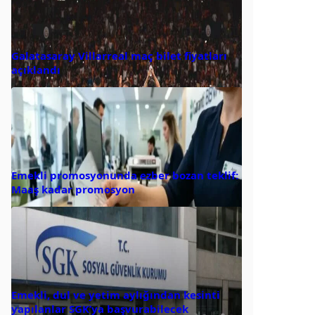
Galatasaray Villarreal maç bilet fiyatları
açıklandı
Emekli promosyonunda ezber bozan teklif:
Maaş kadar promosyon
Emekli, dul ve yetim aylığından kesinti
yapılanlar SGK’ya başvurabilecek