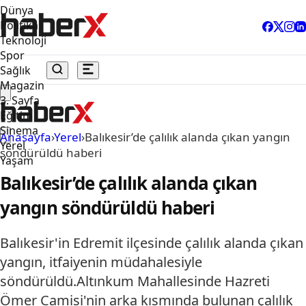
Dünya
Politika
Teknoloji
Spor
Sağlık
Magazin
3. Sayfa
Eğitim
Sinema
Anasayfa
›
Yerel
›
Balıkesir’de çalılık alanda çıkan yangın
Yerel
söndürüldü haberi
Yaşam
Balıkesir’de çalılık alanda çıkan
yangın söndürüldü haberi
Balıkesir'in Edremit ilçesinde çalılık alanda çıkan
yangın, itfaiyenin müdahalesiyle
söndürüldü.Altınkum Mahallesinde Hazreti
Ömer Camisi'nin arka kısmında bulunan çalılık