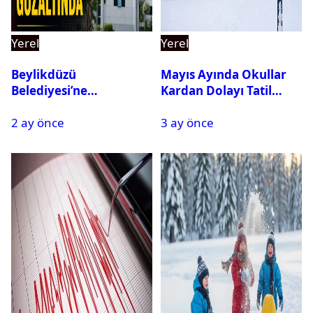
Yerel
Yerel
Beylikdüzü
Mayıs Ayında Okullar
Belediyesi’ne
Kardan Dolayı Tatil
Operasyon: 27 Kişi
Edildi
2 ay önce
3 ay önce
Gözaltına Alındı