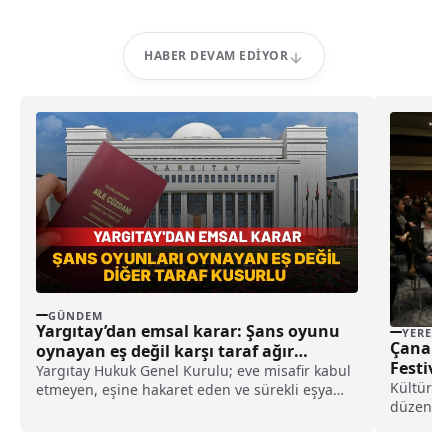
HABER DEVAM EDIYOR
GÜNDEM
Yargıtay’dan emsal karar: Şans oyunu
YEREL
Çanakk
oynayan eş değil karşı taraf ağır
Festiva
kusurlu sayıldı
Yargıtay Hukuk Genel Kurulu; eve misafir kabul
Kültür v
etmeyen, eşine hakaret eden ve sürekli eşya
düzenlen
değiştirerek masraf çıkaran kadını ağır kusurlu
Festivali
sayarak, kadının eşine tazminat ödemesine
gerçekle
karar verdi.