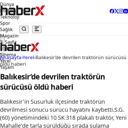
Dünya
Politika
Teknoloji
Spor
Sağlık
Magazin
3. Sayfa
Eğitim
Sinema
Anasayfa
›
Yerel
›
Balıkesir’de devrilen traktörün sürücüsü
Yerel
öldü haberi
Yaşam
Balıkesir’de devrilen traktörün
sürücüsü öldü haberi
Balıkesir'in Susurluk ilçesinde traktörün
devrilmesi sonucu sürücü hayatını kaybetti.S.G.
(60) yönetimindeki 10 SK 318 plakalı traktör, Yeni
Mahalle'de tarla sürüldüğü sırada sulama