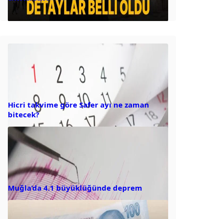
Hicri takvime göre Safer ayı ne zaman
bitecek?
Muğla’da 4.1 büyüklüğünde deprem