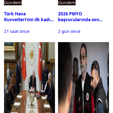
Gündem
Gündem
Türk Hava
2026 PMYO
Kuvvetleri’nin ilk kadın
başvurularında son
generali Özlem
durum ne?
21 saat önce
2 gün önce
Karapınar hakkında
dikkat çeken detay
ortaya çıktı