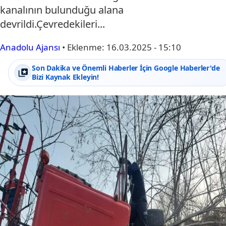
kanalının bulunduğu alana
devrildi.Çevredekileri...
Anadolu Ajansı
•
Eklenme:
16.03.2025 - 15:10
Son Dakika ve Önemli Haberler İçin Google Haberler'de
Bizi Kaynak Ekleyin!