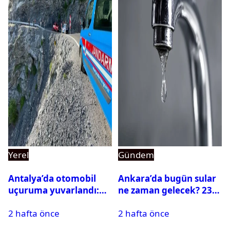
Yerel
Gündem
Antalya’da otomobil
Ankara’da bugün sular
uçuruma yuvarlandı:
ne zaman gelecek? 23
Çok sayıda ölü ve yaralı
Temmuz 2026 ilçe ilçe
2 hafta önce
2 hafta önce
var
su kesintisi sorgulama