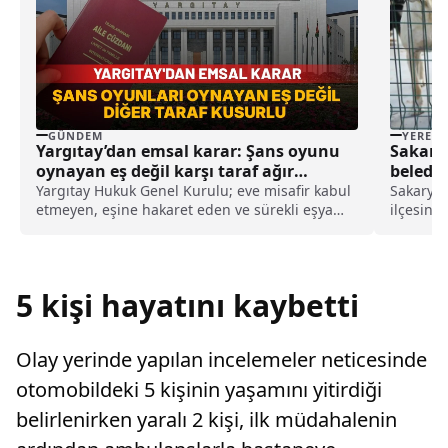
GÜNDEM
YEREL
Yargıtay’dan emsal karar: Şans oyunu
Sakarya
oynayan eş değil karşı taraf ağır
belediy
kusurlu sayıldı
Yargıtay Hukuk Genel Kurulu; eve misafir kabul
Sakarya 
etmeyen, eşine hakaret eden ve sürekli eşya
ilçesind
değiştirerek masraf çıkaran kadını ağır kusurlu
geçirdiğ
sayarak, kadının eşine tazminat ödemesine
karar verdi.
5 kişi hayatını kaybetti
Olay yerinde yapılan incelemeler neticesinde
otomobildeki 5 kişinin yaşamını yitirdiği
belirlenirken yaralı 2 kişi, ilk müdahalenin