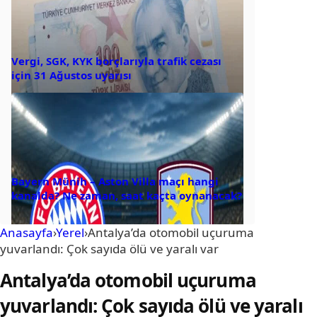
Vergi, SGK, KYK borçlarıyla trafik cezası
için 31 Ağustos uyarısı
Bayern Münih – Aston Villa maçı hangi
kanalda? Ne zaman, saat kaçta oynanacak?
Anasayfa
›
Yerel
›
Antalya’da otomobil uçuruma
yuvarlandı: Çok sayıda ölü ve yaralı var
Antalya’da otomobil uçuruma
yuvarlandı: Çok sayıda ölü ve yaralı