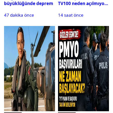
büyüklüğünde deprem
TV100 neden açılmıyor?
47 dakika önce
14 saat önce