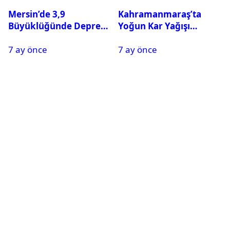
Mersin’de 3,9
Kahramanmaraş’ta
Büyüklüğünde Deprem
Yoğun Kar Yağışı
Oldu
Nedeniyle Okullar Yarın
7 ay önce
7 ay önce
Tatil