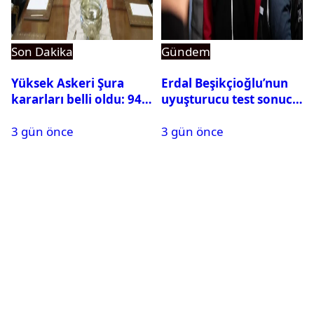
Son Dakika
Gündem
Yüksek Askeri Şura
Erdal Beşikçioğlu’nun
kararları belli oldu: 94
uyuşturucu test sonucu
isim terfi etti
belli oldu
3 gün önce
3 gün önce