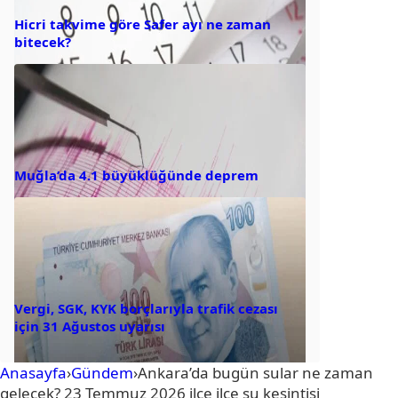
Hicri takvime göre Safer ayı ne zaman
bitecek?
Muğla’da 4.1 büyüklüğünde deprem
Vergi, SGK, KYK borçlarıyla trafik cezası
için 31 Ağustos uyarısı
Anasayfa
›
Gündem
›
Ankara’da bugün sular ne zaman
gelecek? 23 Temmuz 2026 ilçe ilçe su kesintisi