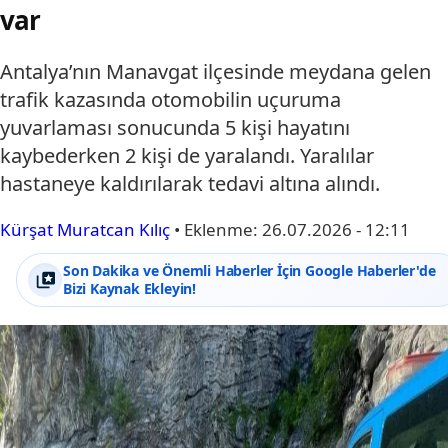
var
Antalya’nın Manavgat ilçesinde meydana gelen
trafik kazasında otomobilin uçuruma
yuvarlaması sonucunda 5 kişi hayatını
kaybederken 2 kişi de yaralandı. Yaralılar
hastaneye kaldırılarak tedavi altına alındı.
Kürşat Muratcan Kılıç
•
Eklenme:
26.07.2026 - 12:11
Son Dakika ve Önemli Haberler İçin Google Haberler'de
Bizi Kaynak Ekleyin!