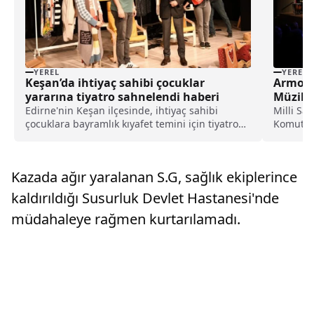
YEREL
YEREL
Keşan’da ihtiyaç sahibi çocuklar
Armoni
yararına tiyatro sahnelendi haberi
Müzik E
öğrenci
Edirne'nin Keşan ilçesinde, ihtiyaç sahibi
Milli Sa
çocuklara bayramlık kıyafet temini için tiyatro
Komutanl
sahnelendi. Keşan Belediyesince "Sanat iyilikle
Üniversi
buluşuyor" temasıyla ihtiyaç sahibi çocuklara
Sanatlar
bayram sevinci yaşatmak amacıyla "Parça
Anabilim
Kazada ağır yaralanan S.G, sağlık ekiplerince
Tesirli Paza...
Kara Yus
kaldırıldığı Susurluk Devlet Hastanesi'nde
müdahaleye rağmen kurtarılamadı.