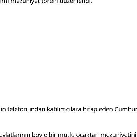
imi mezuniyet töreni düzenlendi.
'in telefonundan katılımcılara hitap eden Cumhu
evlatlarının böyle bir mutlu ocaktan mezuniyetin