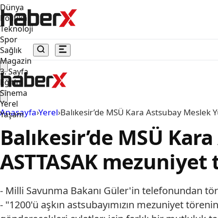
Dünya
Politika
Teknoloji
Spor
Sağlık
Magazin
3. Sayfa
Eğitim
Sinema
Yerel
Anasayfa
›
Yerel
›
Balıkesir’de MSÜ Kara Astsubay Meslek 
Yaşam
Balıkesir’de MSÜ Kar
ASTTASAK mezuniyet tö
- Milli Savunma Bakanı Güler'in telefonundan t
- "1200'ü aşkın astsubayımızın mezuniyet tören