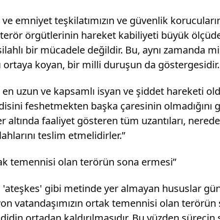
a ve emniyet teşkilatımızın ve güvenlik korucular
rör örgütlerinin hareket kabiliyeti büyük ölçüde 
silahlı bir mücadele değildir. Bu, aynı zamanda mil
ı ortaya koyan, bir milli duruşun da göstergesidir.
en uzun ve kapsamlı isyan ve şiddet hareketi oldu
isini feshetmekten başka çaresinin olmadığını 
er altında faaliyet gösteren tüm uzantıları, nere
ahlarını teslim etmelidirler.”
tak temennisi olan terörün sona ermesi”
'ateşkes' gibi metinde yer almayan hususlar gün
ilyon vatandaşımızın ortak temennisi olan terörü
hdidin ortadan kaldırılmasıdır. Bu yüzden sürecin