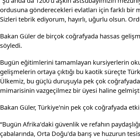
“Şu anda da 1200'ü aşkın astsubayımızın mezuni
ordusuna gönderecekleri evlatları için farklı bi
Sizleri tebrik ediyorum, hayırlı, uğurlu olsun. O
Bakan Güler de birçok coğrafyada hassas gelişme
söyledi.
Bugün eğitimlerini tamamlayan kursiyerlerin okul
gelişmelerin ortaya çıktığı bu kaotik süreçte Türki
Ülkemiz, bu güçlü duruşuyla pek çok coğrafyada e
mimarisinin vazgeçilmez bir üyesi haline gelmiştir
Bakan Güler, Türkiye'nin pek çok coğrafyada etkin 
“Bugün Afrika'daki güvenlik ve refahın paydaşlığı
çabalarında, Orta Doğu'da barış ve huzurun tesi