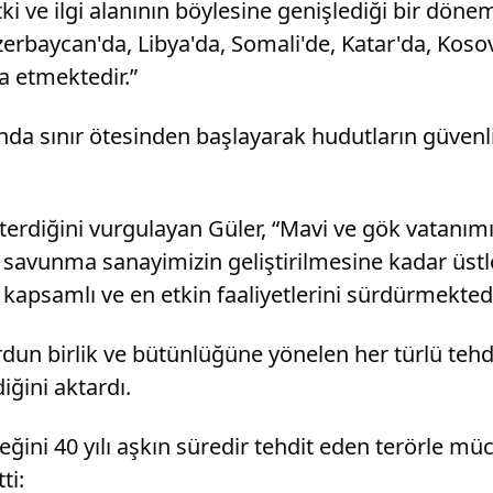
ki ve ilgi alanının böylesine genişlediği bir dönem
 Azerbaycan'da, Libya'da, Somali'de, Katar'da, Ko
a etmektedir.”
nda sınır ötesinden başlayarak hudutların güvenli
sterdiğini vurgulayan Güler, “Mavi ve gök vatanı
lli savunma sanayimizin geliştirilmesine kadar üst
 kapsamlı ve en etkin faaliyetlerini sürdürmektedi
rdun birlik ve bütünlüğüne yönelen her türlü tehdi
iğini aktardı.
eğini 40 yılı aşkın süredir tehdit eden terörle 
ti: