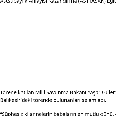
Astsubaylık Anlayışı Kazandırma (ASTTASAK) Eğit
Törene katılan Milli Savunma Bakanı Yaşar Güler
Balıkesir'deki törende bulunanları selamladı.
“Şüphesiz ki annelerin babaların en mutlu günü, 