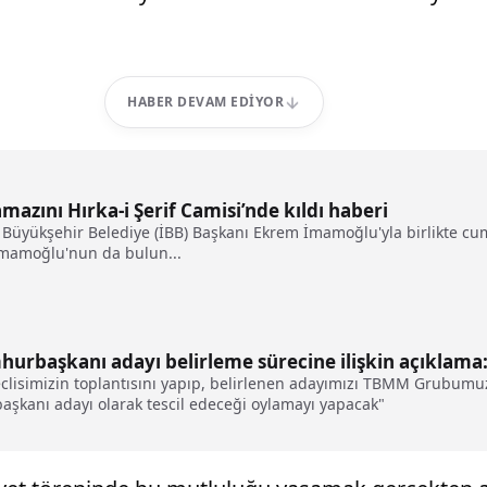
HABER DEVAM EDIYOR
zını Hırka-i Şerif Camisi’nde kıldı haberi
üyükşehir Belediye (İBB) Başkanı Ekrem İmamoğlu'yla birlikte cuma 
İmamoğlu'nun da bulun...
urbaşkanı adayı belirleme sürecine ilişkin açıklama:
Meclisimizin toplantısını yapıp, belirlenen adayımızı TBMM Grubu
şkanı adayı olarak tescil edeceği oylamayı yapacak"