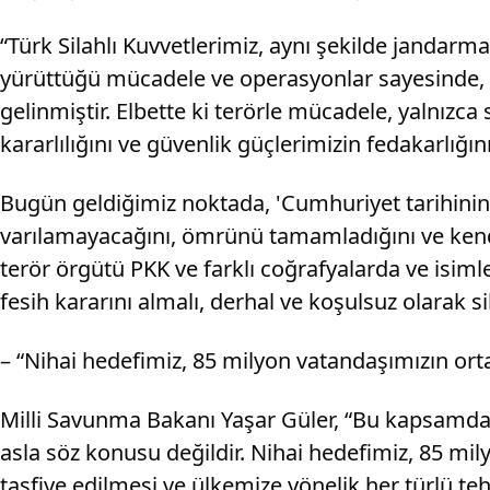
“Türk Silahlı Kuvvetlerimiz, aynı şekilde jandarm
yürüttüğü mücadele ve operasyonlar sayesinde, te
gelinmiştir. Elbette ki terörle mücadele, yalnızca 
kararlılığını ve güvenlik güçlerimizin fedakarlığın
Bugün geldiğimiz noktada, 'Cumhuriyet tarihinin 
varılamayacağını, ömrünü tamamladığını ve kend
terör örgütü PKK ve farklı coğrafyalarda ve isiml
fesih kararını almalı, derhal ve koşulsuz olarak sil
– “Nihai hedefimiz, 85 milyon vatandaşımızın or
Milli Savunma Bakanı Yaşar Güler, “Bu kapsamda 
asla söz konusu değildir. Nihai hedefimiz, 85 m
tasfiye edilmesi ve ülkemize yönelik her türlü te