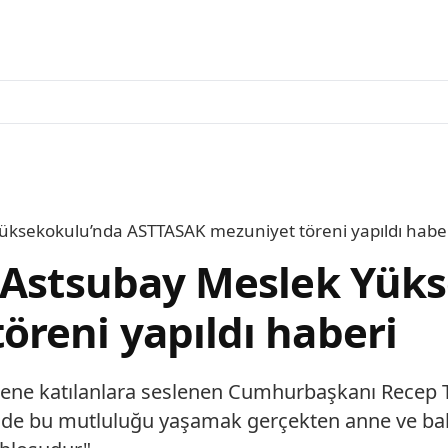
Yüksekokulu’nda ASTTASAK mezuniyet töreni yapıldı habe
a Astsubay Meslek Yük
reni yapıldı haberi
örene katılanlara seslenen Cumhurbaşkanı Recep 
inde bu mutluluğu yaşamak gerçekten anne ve bab