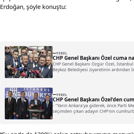
Erdoğan, şöyle konuştu:
YEREL
CHP Genel Başkanı Özel cuma nama
CHP Genel Başkanı Özgür Özel, İstanbul B
Beykoz Belediyesi ziyaretinin ardından 
YEREL
CHP Genel Başkanı Özel’den cumh
- "Yarın Ankara'ya giderek, önce Parti 
seçimden çıkan adayın CHP'nin cumhurba