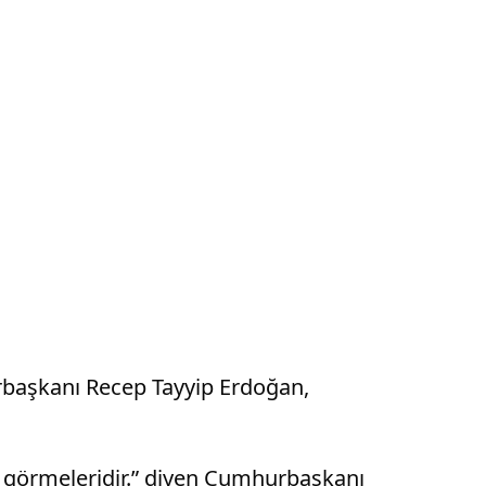
rbaşkanı Recep Tayyip Erdoğan,
i görmeleridir.” diyen Cumhurbaşkanı