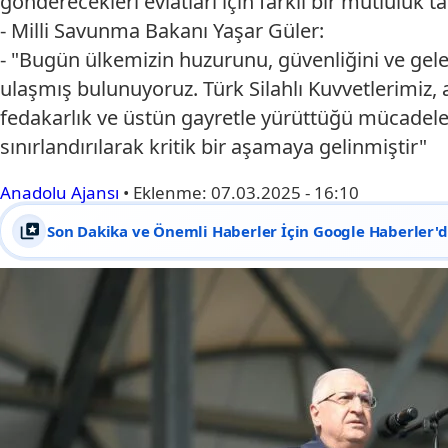
gönderecekleri evlatları için farklı bir mutluluk 
- Milli Savunma Bakanı Yaşar Güler:
- "Bugün ülkemizin huzurunu, güvenliğini ve gele
ulaşmış bulunuyoruz. Türk Silahlı Kuvvetlerimiz,
fedakarlık ve üstün gayretle yürüttüğü mücadele 
sınırlandırılarak kritik bir aşamaya gelinmiştir"
Anadolu Ajansı
•
Eklenme:
07.03.2025 - 16:10
Son Dakika ve Önemli Haberler İçin Google Haberler'de