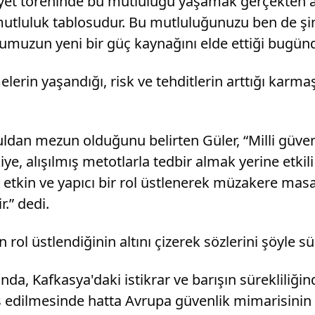
yet töreninde bu mutluluğu yaşamak gerçekten an
r mutluluk tablosudur. Bu mutluluğunuzu ben de ş
rdumuzun yeni bir güç kaynağını elde ettiği bugünd
lerin yaşandığı, risk ve tehditlerin arttığı kar
dan mezun olduğunu belirten Güler, “Milli güvenl
ye, alışılmış metotlarla tedbir almak yerine etkili
tkin ve yapıcı bir rol üstlenerek müzakere masal
.” dedi.
rol üstlendiğinin altını çizerek sözlerini şöyle s
nda, Kafkasya'daki istikrar ve barışın sürekliliği
s edilmesinde hatta Avrupa güvenlik mimarisinin