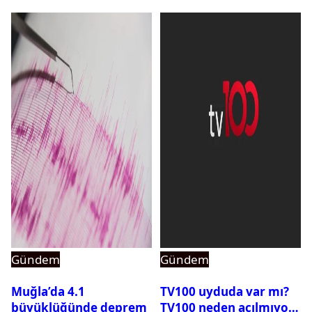
Gündem
Gündem
Muğla’da 4.1
TV100 uyduda var mı?
büyüklüğünde deprem
TV100 neden açılmıyor?