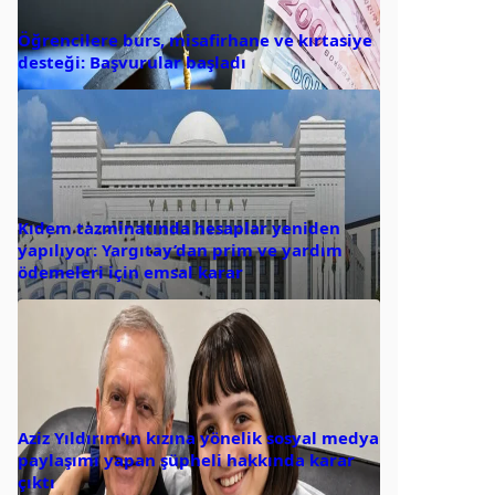
Öğrencilere burs, misafirhane ve kırtasiye
desteği: Başvurular başladı
Kıdem tazminatında hesaplar yeniden
yapılıyor: Yargıtay’dan prim ve yardım
ödemeleri için emsal karar
Aziz Yıldırım’ın kızına yönelik sosyal medya
paylaşımı yapan şüpheli hakkında karar
çıktı