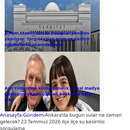
Kıdem tazminatında hesaplar yeniden
yapılıyor: Yargıtay’dan prim ve yardım
ödemeleri için emsal karar
Aziz Yıldırım’ın kızına yönelik sosyal medya
paylaşımı yapan şüpheli hakkında karar
çıktı
Anasayfa
›
Gündem
›
Ankara’da bugün sular ne zaman
gelecek? 23 Temmuz 2026 ilçe ilçe su kesintisi
sorgulama