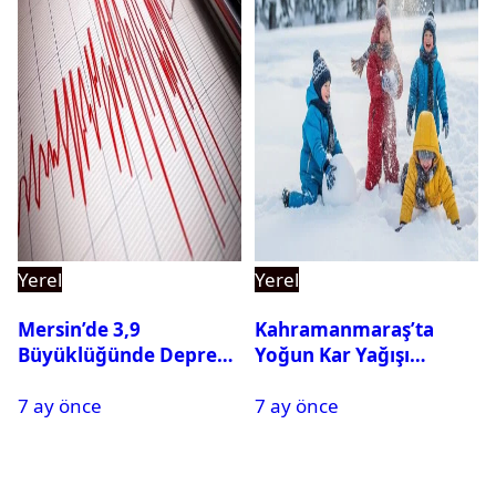
Yerel
Yerel
Mersin’de 3,9
Kahramanmaraş’ta
Büyüklüğünde Deprem
Yoğun Kar Yağışı
Oldu
Nedeniyle Okullar Yarın
7 ay önce
7 ay önce
Tatil