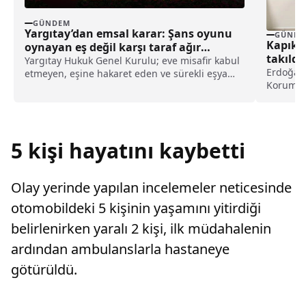
GÜNDEM
Yargıtay’dan emsal karar: Şans oyunu
GÜNDE
Kapıkul
oynayan eş değil karşı taraf ağır
takıldı!
kusurlu sayıldı
Yargıtay Hukuk Genel Kurulu; eve misafir kabul
Erdoğan
etmeyen, eşine hakaret eden ve sürekli eşya
Koruma g
değiştirerek masraf çıkaran kadını ağır kusurlu
kapıların
sayarak, kadının eşine tazminat ödemesine
karar verdi.
5 kişi hayatını kaybetti
Olay yerinde yapılan incelemeler neticesinde
otomobildeki 5 kişinin yaşamını yitirdiği
belirlenirken yaralı 2 kişi, ilk müdahalenin
ardından ambulanslarla hastaneye
götürüldü.