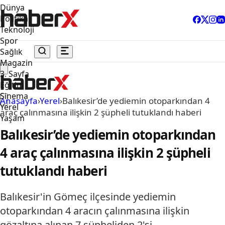
Dünya
Politika
Teknoloji
Spor
Sağlık
Magazin
3. Sayfa
Eğitim
Sinema
Anasayfa
›
Yerel
›
Balıkesir’de yediemin otoparkından 4
Yerel
araç çalınmasına ilişkin 2 şüpheli tutuklandı haberi
Yaşam
Balıkesir’de yediemin otoparkından
4 araç çalınmasına ilişkin 2 şüpheli
tutuklandı haberi
Balıkesir'in Gömeç ilçesinde yediemin
otoparkından 4 aracın çalınmasına ilişkin
gözaltına alınan 7 şüpheliden 2'si