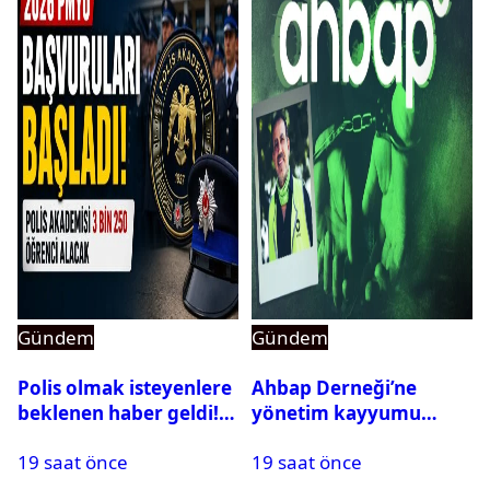
Gündem
Gündem
Polis olmak isteyenlere
Ahbap Derneği’ne
beklenen haber geldi!
yönetim kayyumu
PMYO başvuruları açıldı
atandı: Kapatma davası
19 saat önce
19 saat önce
açıldı