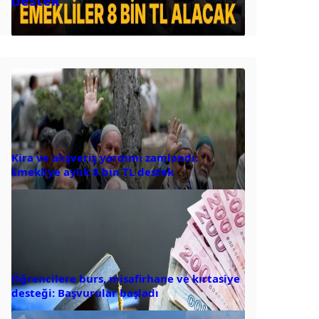
destek
Kira ve alışveriş yardımı zamlandı:
Emekliye aylık 8 bin TL destek
Öğrencilere burs, misafirhane ve kırtasiye
desteği: Başvurular başladı