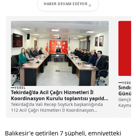
HABER DEVAM EDIYOR
YEREL
Sındırg
YEREL
Tekirdağ’da Acil Çağrı Hizmetleri İl
Günü Et
Koordinasyon Kurulu toplantısı yapıldı
Gençlik 
haberi
Tekirdağ'da Vali Recep Soytürk başkanlığında
Kaymakam
112 Acil Çağrı Hizmetleri İl Koordinasyon
Başkanı 
Kurulu Toplantısı gerçekleştirildi.Valilikten
yapılan açıklamaya göre, toplantı 112 Acil Çağrı
Merkezi Müdürlüğü'nde yapıldı.Toplantıda,
Balıkesir'e getirilen 7 şüpheli, emniyetteki
Tekirda...