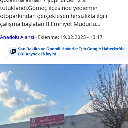
tutuklandı.Gömeç ilçesinde yediemin
otoparkından gerçekleşen hırsızlıkla ilgili
çalışma başlatan İl Emniyet Müdürlü...
Anadolu Ajansı
•
Eklenme:
19.02.2025 - 13:17
Son Dakika ve Önemli Haberler İçin Google Haberler'de
Bizi Kaynak Ekleyin!