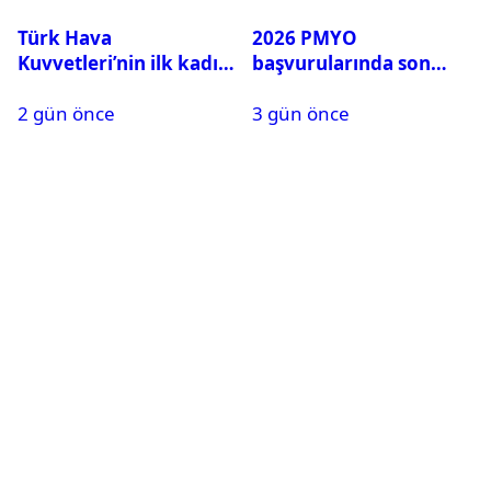
Türk Hava
2026 PMYO
Kuvvetleri’nin ilk kadın
başvurularında son
generali Özlem
durum ne?
2 gün önce
3 gün önce
Karapınar hakkında
dikkat çeken detay
ortaya çıktı