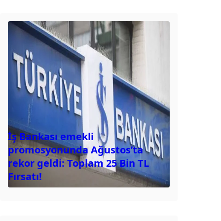
İş Bankası emekli
promosyonunda Ağustos’ta
rekor geldi: Toplam 25 Bin TL
Fırsatı!