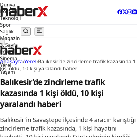
Dünya
Politika
Teknoloji
Spor
Sağlık
Magazin
3. Sayfa
Eğitim
Sinema
Anasayfa
›
Yerel
›
Balıkesir’de zincirleme trafik kazasında 1
Yerel
kişi öldü, 10 kişi yaralandı haberi
Yaşam
Balıkesir’de zincirleme trafik
kazasında 1 kişi öldü, 10 kişi
yaralandı haberi
Balıkesir'in Savaştepe ilçesinde 4 aracın karıştığı
zincirleme trafik kazasında, 1 kişi hayatını
kaybetti, 10 kişi yaralandı.Sürücülerinin kimliği