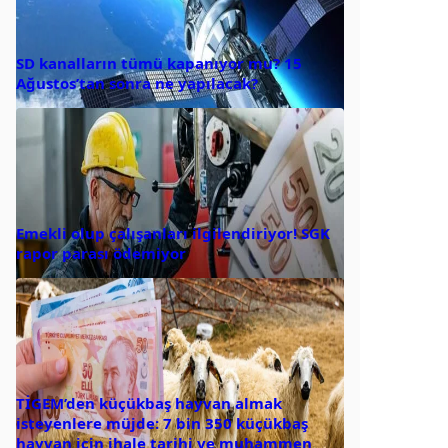
SD kanalların tümü kapanıyor mu? 15
Ağustos’tan sonra ne yapılacak?
Emekli olup çalışanları ilgilendiriyor! SGK
rapor parası ödemiyor
TİGEM’den küçükbaş hayvan almak
isteyenlere müjde: 7 bin 350 küçükbaş
hayvan için ihale tarihi ve muhammen