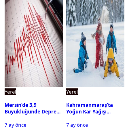
Yerel
Yerel
Mersin’de 3,9
Kahramanmaraş’ta
Büyüklüğünde Deprem
Yoğun Kar Yağışı
Oldu
Nedeniyle Okullar Yarın
7 ay önce
7 ay önce
Tatil