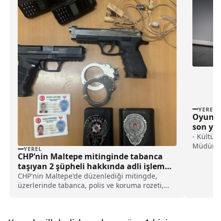
YEREL
Oyuncu 
son yo
- Kültür
Müdürü B
YEREL
yollarımı
CHP’nin Maltepe mitinginde tabanca
gülümse
taşıyan 2 şüpheli hakkında adli işlem
herkes şa
başlatıldı haberi
CHP'nin Maltepe'de düzenlediği mitingde,
insandı"
üzerlerinde tabanca, polis ve koruma rozeti,
adamdı. 
yakın koruma yazılı kimlik kartı ele geçirilen 2
alınır, 
şüpheliye para cezası kesilirken, haklarında
Bence on
adli işlem başlatıldı.İstanbul Emniyet