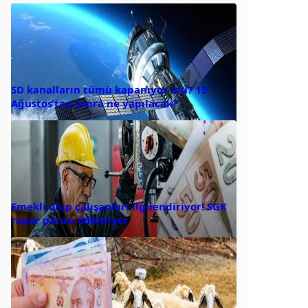
SD kanalların tümü kapanıyor mu? 15
Ağustos’tan sonra ne yapılacak?
Emekli olup çalışanları ilgilendiriyor! SGK
rapor parası ödemiyor