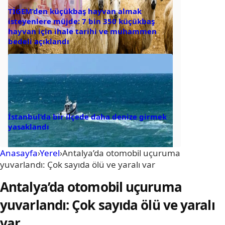
TİGEM’den küçükbaş hayvan almak
isteyenlere müjde: 7 bin 350 küçükbaş
hayvan için ihale tarihi ve muhammen
bedeli açıklandı
İstanbul’da bir ilçede daha denize girmek
yasaklandı
Anasayfa
›
Yerel
›
Antalya’da otomobil uçuruma
yuvarlandı: Çok sayıda ölü ve yaralı var
Antalya’da otomobil uçuruma
yuvarlandı: Çok sayıda ölü ve yaralı
var