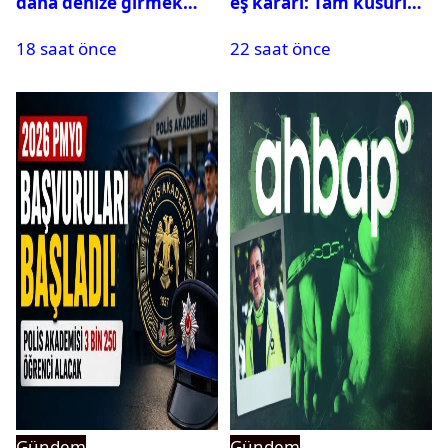
daha denize girmek
eş kararı: Tam kusurlu
yasaklandı
bulundu
18 saat önce
22 saat önce
Gündem
Gündem