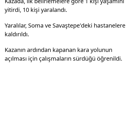
Kazada, ilk belirlemelere göre 1 kişi yaşamını
Müdürlüğü ek...
yitirdi, 10 kişi yaralandı.
Yaralılar, Soma ve Savaştepe'deki hastanelere
kaldırıldı.
Kazanın ardından kapanan kara yolunun
açılması için çalışmaların sürdüğü öğrenildi.