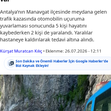
Antalya’nın Manavgat ilçesinde meydana gelen
trafik kazasında otomobilin uçuruma
yuvarlaması sonucunda 5 kişi hayatını
kaybederken 2 kişi de yaralandı. Yaralılar
hastaneye kaldırılarak tedavi altına alındı.
Kürşat Muratcan Kılıç
•
Eklenme:
26.07.2026 - 12:11
Son Dakika ve Önemli Haberler İçin Google Haberler'de
Bizi Kaynak Ekleyin!