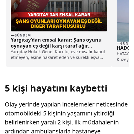
GÜNDEM
Yargıtay’dan emsal karar: Şans oyunu
GÜNDE
oynayan eş değil karşı taraf ağır
HADO se
kusurlu sayıldı
Yargıtay Hukuk Genel Kurulu; eve misafir kabul
HATAY (İ
etmeyen, eşine hakaret eden ve sürekli eşya
Kuzey Kı
değiştirerek masraf çıkaran kadını ağır kusurlu
deniz ot
sayarak, kadının eşine tazminat ödemesine
karar verdi.
5 kişi hayatını kaybetti
Olay yerinde yapılan incelemeler neticesinde
otomobildeki 5 kişinin yaşamını yitirdiği
belirlenirken yaralı 2 kişi, ilk müdahalenin
ardından ambulanslarla hastaneye