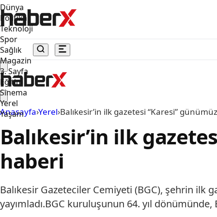
Dünya
Politika
Teknoloji
Spor
Sağlık
Magazin
3. Sayfa
Eğitim
Sinema
Yerel
Anasayfa
›
Yerel
›
Balıkesir’in ilk gazetesi “Karesi” günümüz
Yaşam
Balıkesir’in ilk gazet
haberi
Balıkesir Gazeteciler Cemiyeti (BGC), şehrin ilk
yayımladı.BGC kuruluşunun 64. yıl dönümünde, Bal