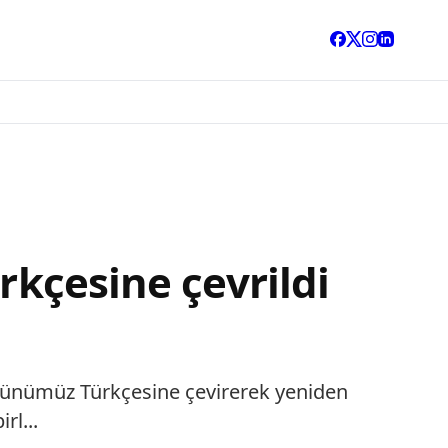
rkçesine çevrildi
n günümüz Türkçesine çevirerek yeniden
rl...