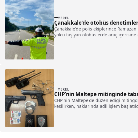
YEREL
Çanakkale’de otobüs denetimler
Çanakkale'de polis ekiplerince Ramazan 
yolcu taşıyan otobüslerde araç içerisine 
YEREL
CHP’nin Maltepe mitinginde taban
CHP'nin Maltepe'de düzenlediği mitingde,
kesilirken, haklarında adli işlem başlatı