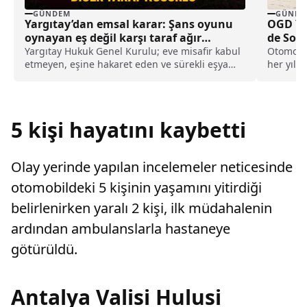
GÜNDEM
GÜNDE
Yargıtay’dan emsal karar: Şans oyunu
OGD Yıl
oynayan eş değil karşı taraf ağır
de Soll
kusurlu sayıldı
Yargıtay Hukuk Genel Kurulu; eve misafir kabul
Otomobil
etmeyen, eşine hakaret eden ve sürekli eşya
her yıl 
değiştirerek masraf çıkaran kadını ağır kusurlu
ödülü, ye
sayarak, kadının eşine tazminat ödemesine
karar verdi.
5 kişi hayatını kaybetti
Olay yerinde yapılan incelemeler neticesinde
otomobildeki 5 kişinin yaşamını yitirdiği
belirlenirken yaralı 2 kişi, ilk müdahalenin
ardından ambulanslarla hastaneye
götürüldü.
Antalya Valisi Hulusi