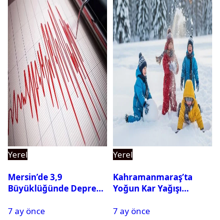
Yerel
Yerel
Mersin’de 3,9
Kahramanmaraş’ta
Büyüklüğünde Deprem
Yoğun Kar Yağışı
Oldu
Nedeniyle Okullar Yarın
7 ay önce
7 ay önce
Tatil