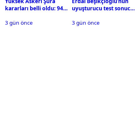
Yüksek Askeri Şura
Erdal Beşikçioğlu’nun
kararları belli oldu: 94
uyuşturucu test sonucu
isim terfi etti
belli oldu
3 gün önce
3 gün önce