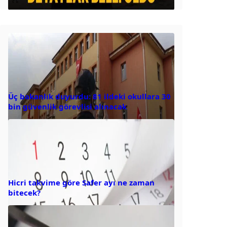
Üç bakanlık duyurdu: 81 ildeki okullara 30
bin güvenlik görevlisi alınacak
Hicri takvime göre Safer ayı ne zaman
bitecek?