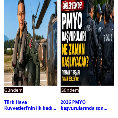
Gündem
Gündem
Türk Hava
2026 PMYO
Kuvvetleri’nin ilk kadın
başvurularında son
generali Özlem
durum ne?