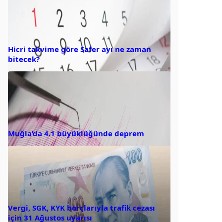
Hicri takvime göre Safer ayı ne zaman
bitecek?
Muğla’da 4.1 büyüklüğünde deprem
Vergi, SGK, KYK borçlarıyla trafik cezası
için 31 Ağustos uyarısı