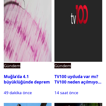
Gündem
Gündem
Muğla’da 4.1
TV100 uyduda var mı?
büyüklüğünde deprem
TV100 neden açılmıyor?
49 dakika önce
14 saat önce