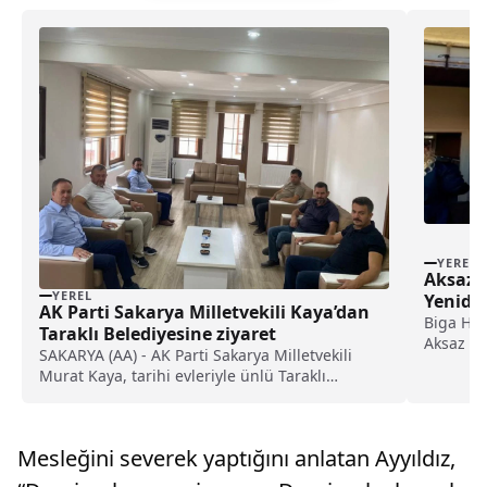
YEREL
Aksaz İ
YEREL
Yeniden
AK Parti Sakarya Milletvekili Kaya’dan
Biga Hal
Taraklı Belediyesine ziyaret
Aksaz Kö
SAKARYA (AA) - AK Parti Sakarya Milletvekili
katılan ku
Murat Kaya, tarihi evleriyle ünlü Taraklı
ilçesinde...
Mesleğini severek yaptığını anlatan Ayyıldız,