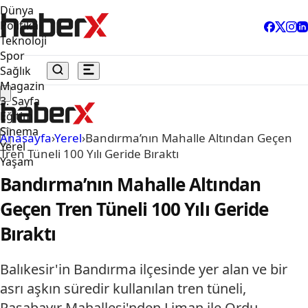
Dünya
Politika
Teknoloji
Spor
Sağlık
Magazin
3. Sayfa
Eğitim
Sinema
Anasayfa
›
Yerel
›
Bandırma’nın Mahalle Altından Geçen
Yerel
Tren Tüneli 100 Yılı Geride Bıraktı
Yaşam
Bandırma’nın Mahalle Altından
Geçen Tren Tüneli 100 Yılı Geride
Bıraktı
Balıkesir'in Bandırma ilçesinde yer alan ve bir
asrı aşkın süredir kullanılan tren tüneli,
Paşabayır Mahallesi'nden Liman ile Ordu