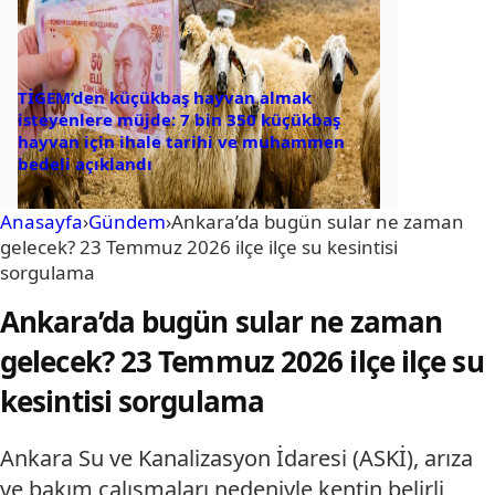
TİGEM’den küçükbaş hayvan almak
isteyenlere müjde: 7 bin 350 küçükbaş
hayvan için ihale tarihi ve muhammen
bedeli açıklandı
Anasayfa
›
Gündem
›
Ankara’da bugün sular ne zaman
gelecek? 23 Temmuz 2026 ilçe ilçe su kesintisi
sorgulama
Ankara’da bugün sular ne zaman
gelecek? 23 Temmuz 2026 ilçe ilçe su
kesintisi sorgulama
Ankara Su ve Kanalizasyon İdaresi (ASKİ), arıza
ve bakım çalışmaları nedeniyle kentin belirli