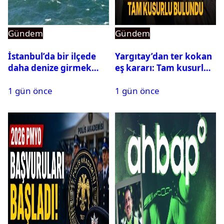
Gündem
Gündem
İstanbul’da bir ilçede
Yargıtay’dan ter kokan
daha denize girmek
eş kararı: Tam kusurlu
yasaklandı
bulundu
1 gün önce
1 gün önce