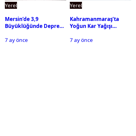
Yerel
Yerel
Mersin’de 3,9
Kahramanmaraş’ta
Büyüklüğünde Deprem
Yoğun Kar Yağışı
Oldu
Nedeniyle Okullar Yarın
7 ay önce
7 ay önce
Tatil