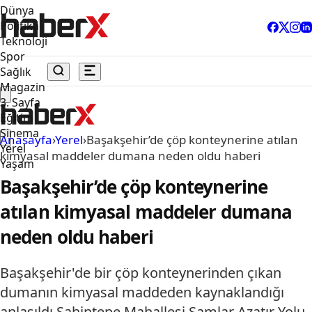
Dünya
Politika
Teknoloji
Spor
Sağlık
Magazin
3. Sayfa
Eğitim
Sinema
Anasayfa
›
Yerel
›
Başakşehir’de çöp konteynerine atılan
Yerel
kimyasal maddeler dumana neden oldu haberi
Yaşam
Başakşehir’de çöp konteynerine
atılan kimyasal maddeler dumana
neden oldu haberi
Başakşehir'de bir çöp konteynerinden çıkan
dumanın kimyasal maddeden kaynaklandığı
anlaşıldı.Şahintepe Mahallesi Şamlar Azatır Yolu