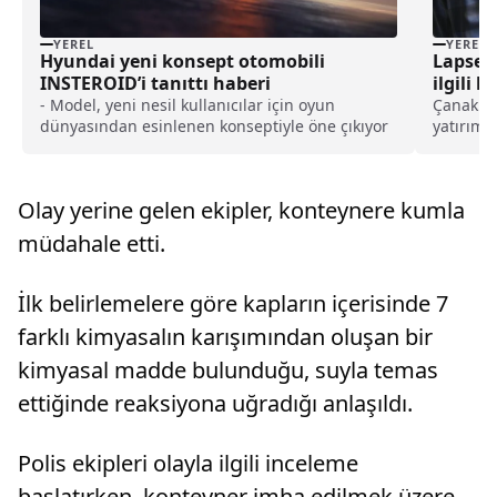
YEREL
YEREL
Hyundai yeni konsept otomobili
Lapseki
INSTEROID’i tanıttı haberi
ilgili 
haberi
- Model, yeni nesil kullanıcılar için oyun
Çanakkal
dünyasından esinlenen konseptiyle öne çıkıyor
yatırımla
bilgilen
Belediye
düzenle
Olay yerine gelen ekipler, konteynere kumla
bulunulm
müdahale etti.
İlk belirlemelere göre kapların içerisinde 7
farklı kimyasalın karışımından oluşan bir
kimyasal madde bulunduğu, suyla temas
ettiğinde reaksiyona uğradığı anlaşıldı.
Polis ekipleri olayla ilgili inceleme
başlatırken, konteyner imha edilmek üzere