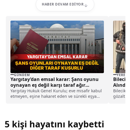
HABER DEVAM EDIYOR
GÜNDEM
YEREL
Yargıtay’dan emsal karar: Şans oyunu
Bilecik
oynayan eş değil karşı taraf ağır
Alındı
kusurlu sayıldı
Yargıtay Hukuk Genel Kurulu; eve misafir kabul
Bilecik't
etmeyen, eşine hakaret eden ve sürekli eşya
gözaltın
değiştirerek masraf çıkaran kadını ağır kusurlu
Suçlarla.
sayarak, kadının eşine tazminat ödemesine
karar verdi.
5 kişi hayatını kaybetti