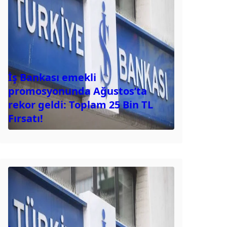
İş Bankası emekli
promosyonunda Ağustos’ta
rekor geldi: Toplam 25 Bin TL
Fırsatı!