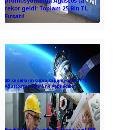
promosyonunda Ağustos’ta
rekor geldi: Toplam 25 Bin TL
Fırsatı!
SD kanalların tümü kapanıyor mu? 15
Ağustos’tan sonra ne yapılacak?
Emekli olup çalışanları ilgilendiriyor! SGK