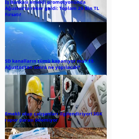
İş Bankası emekli promosyonunda
Ağustos’ta rekor geldi: Toplam 25 Bin TL
Fırsatı!
SD kanalların tümü kapanıyor mu? 15
Ağustos’tan sonra ne yapılacak?
Emekli olup çalışanları ilgilendiriyor! SGK
rapor parası ödemiyor