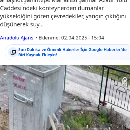
Caddesi'ndeki konteynerden dumanlar
yükseldiğini gören çevredekiler, yangın çıktığını
düşünerek suy...
Anadolu Ajansı
•
Eklenme:
02.04.2025 - 15:04
Son Dakika ve Önemli Haberler İçin Google Haberler'de
Bizi Kaynak Ekleyin!