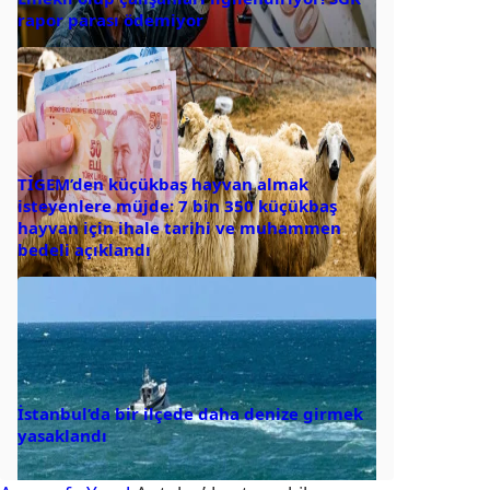
rapor parası ödemiyor
TİGEM’den küçükbaş hayvan almak
isteyenlere müjde: 7 bin 350 küçükbaş
hayvan için ihale tarihi ve muhammen
bedeli açıklandı
İstanbul’da bir ilçede daha denize girmek
yasaklandı