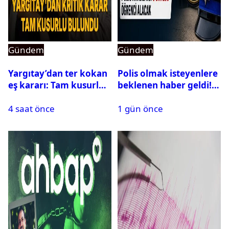
Gündem
Gündem
Yargıtay’dan ter kokan
Polis olmak isteyenlere
eş kararı: Tam kusurlu
beklenen haber geldi!
bulundu
PMYO başvuruları açıldı
4 saat önce
1 gün önce