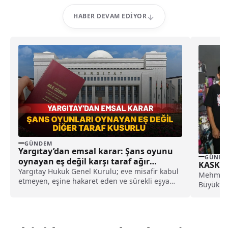
HABER DEVAM EDIYOR
GÜNDEM
Yargıtay’dan emsal karar: Şans oyunu
GÜNDE
oynayan eş değil karşı taraf ağır
KASKİ’d
kusurlu sayıldı
Yargıtay Hukuk Genel Kurulu; eve misafir kabul
Mehmet 
etmeyen, eşine hakaret eden ve sürekli eşya
Büyükkıl
değiştirerek masraf çıkaran kadını ağır kusurlu
bünyesind
sayarak, kadının eşine tazminat ödemesine
karar verdi.