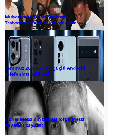
Muhammed Salah’tan sonra
Trabzonspor’dan bir rekor daha
Temmuz 2026’nın en güçlü Android
telefonları belli oldu
Lionel Messi’nin babası Jorge Messi
hayatını kaybetti