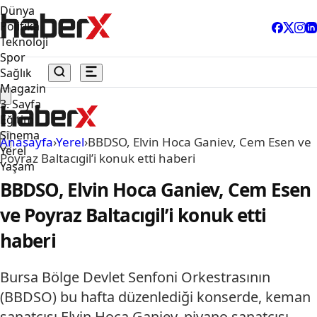
Dünya
Politika
Teknoloji
Spor
Sağlık
Magazin
3. Sayfa
Eğitim
Sinema
Anasayfa
›
Yerel
›
BBDSO, Elvin Hoca Ganiev, Cem Esen ve
Yerel
Poyraz Baltacıgil’i konuk etti haberi
Yaşam
BBDSO, Elvin Hoca Ganiev, Cem Esen
ve Poyraz Baltacıgil’i konuk etti
haberi
Bursa Bölge Devlet Senfoni Orkestrasının
(BBDSO) bu hafta düzenlediği konserde, keman
sanatçısı Elvin Hoca Ganiev, piyano sanatçısı