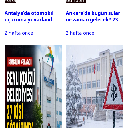
Yerel
Gündem
Antalya’da otomobil
Ankara’da bugün sular
uçuruma yuvarlandı:
ne zaman gelecek? 23
Çok sayıda ölü ve yaralı
Temmuz 2026 ilçe ilçe
2 hafta önce
2 hafta önce
var
su kesintisi sorgulama