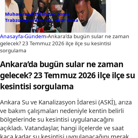
Muhammed Salah’tan sonra
Trabzonspor’dan bir rekor daha
Anasayfa
›
Gündem
›
Ankara’da bugün sular ne zaman
gelecek? 23 Temmuz 2026 ilçe ilçe su kesintisi
sorgulama
Ankara’da bugün sular ne zaman
gelecek? 23 Temmuz 2026 ilçe ilçe su
kesintisi sorgulama
Ankara Su ve Kanalizasyon İdaresi (ASKİ), arıza
ve bakım çalışmaları nedeniyle kentin belirli
bölgelerinde su kesintisi uygulanacağını
açıkladı. Vatandaşlar, hangi ilçelerde ve saat
kaça kadar su kesintisi uygulanacağını merak