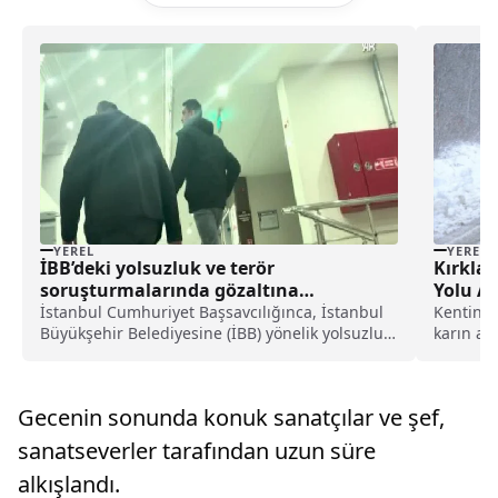
YEREL
YEREL
İBB’deki yolsuzluk ve terör
Kırkla
soruşturmalarında gözaltına
Yolu Aç
alınanlardan bazıları sağlık
İstanbul Cumhuriyet Başsavcılığınca, İstanbul
Kentin y
kontrolünden geçirildi haberi
Büyükşehir Belediyesine (İBB) yönelik yolsuzluk
karın ar
ve terör soruşturmalarında gözaltına alınan
ekipleri,.
şüphelilerden bazıları sağlık kontrolünden
geçirildi.İstanbul Cumhuriyet Başsavcılığı
Gecenin sonunda konuk sanatçılar ve şef,
tarafından İBB ...
sanatseverler tarafından uzun süre
alkışlandı.