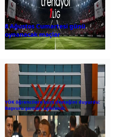
8 Ağustos Cumartesi günü
oynanacak maçlar
YÖK öğrencilere burs desteğini duyurdu:
Başvuru şartları açıklandı