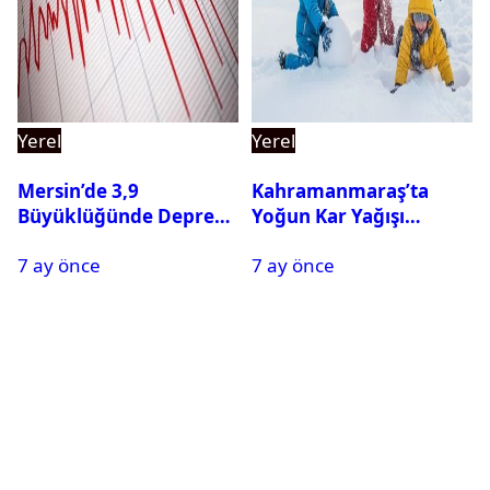
Yerel
Yerel
Mersin’de 3,9
Kahramanmaraş’ta
Büyüklüğünde Deprem
Yoğun Kar Yağışı
Oldu
Nedeniyle Okullar Yarın
7 ay önce
7 ay önce
Tatil