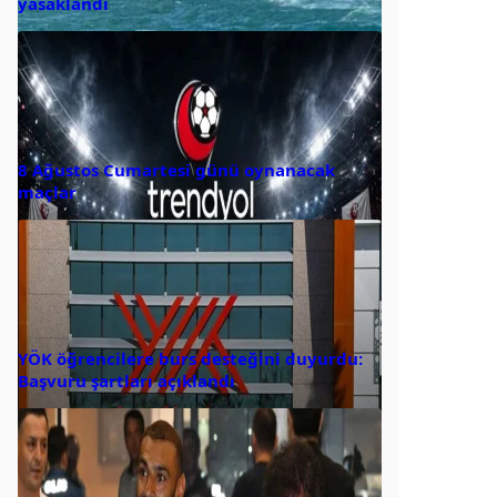
yasaklandı
8 Ağustos Cumartesi günü oynanacak
maçlar
YÖK öğrencilere burs desteğini duyurdu:
Başvuru şartları açıklandı