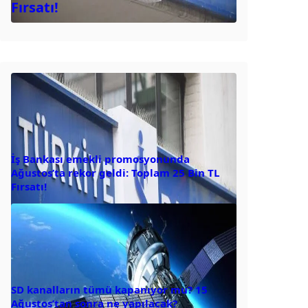
Fırsatı!
İş Bankası emekli promosyonunda
Ağustos’ta rekor geldi: Toplam 25 Bin TL
Fırsatı!
SD kanalların tümü kapanıyor mu? 15
Ağustos’tan sonra ne yapılacak?