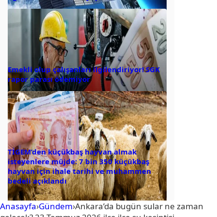
Emekli olup çalışanları ilgilendiriyor! SGK
rapor parası ödemiyor
TİGEM’den küçükbaş hayvan almak
isteyenlere müjde: 7 bin 350 küçükbaş
hayvan için ihale tarihi ve muhammen
bedeli açıklandı
Anasayfa
›
Gündem
›
Ankara’da bugün sular ne zaman