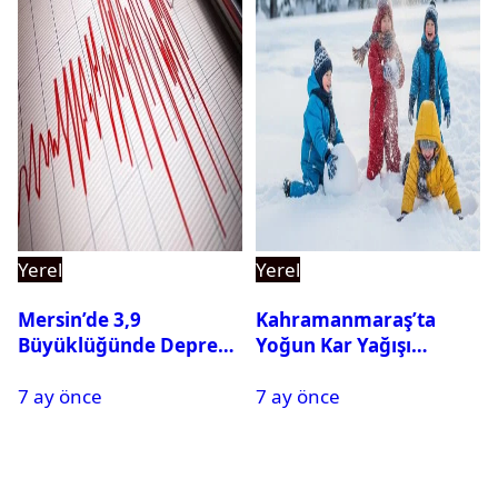
Yerel
Yerel
Mersin’de 3,9
Kahramanmaraş’ta
Büyüklüğünde Deprem
Yoğun Kar Yağışı
Oldu
Nedeniyle Okullar Yarın
7 ay önce
7 ay önce
Tatil