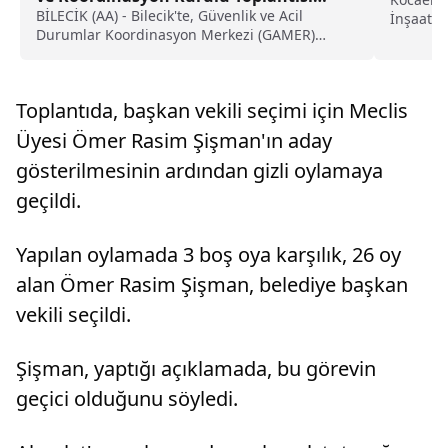
yapıldı haberi
BİLECİK (AA) - Bilecik'te, Güvenlik ve Acil
İnşaat M
Durumlar Koordinasyon Merkezi (GAMER)
Kocaeli Ü
İzleme, Değerlendirme ve Koordinasyon Kurulu
Toplantısı düzenlendi.Valilikten yapılan
açıklamaya göre, Vali Şefik Aygöl başkanlığında
Toplantıda, başkan vekili seçimi için Meclis
gerçekleştirilen, kentteki güvenlik...
Üyesi Ömer Rasim Şişman'ın aday
gösterilmesinin ardından gizli oylamaya
geçildi.
Yapılan oylamada 3 boş oya karşılık, 26 oy
alan Ömer Rasim Şişman, belediye başkan
vekili seçildi.
Şişman, yaptığı açıklamada, bu görevin
geçici olduğunu söyledi.