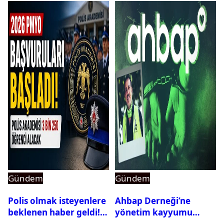
Gündem
Gündem
Polis olmak isteyenlere
Ahbap Derneği’ne
beklenen haber geldi!
yönetim kayyumu
PMYO başvuruları açıldı
atandı: Kapatma davası