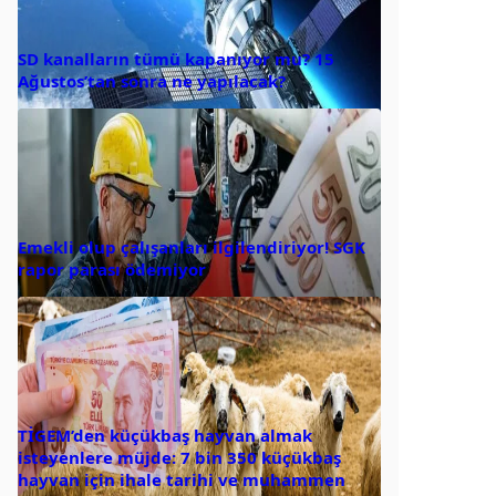
SD kanalların tümü kapanıyor mu? 15
Ağustos’tan sonra ne yapılacak?
Emekli olup çalışanları ilgilendiriyor! SGK
rapor parası ödemiyor
TİGEM’den küçükbaş hayvan almak
isteyenlere müjde: 7 bin 350 küçükbaş
hayvan için ihale tarihi ve muhammen