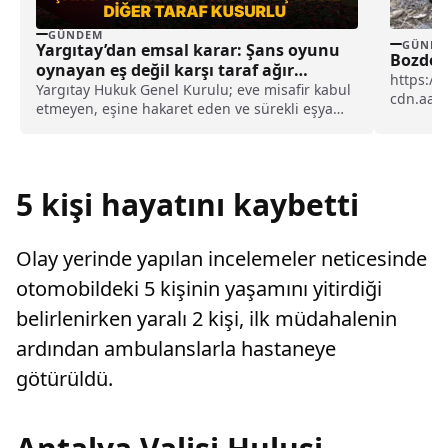
GÜNDEM
GÜNDE
Yargıtay’dan emsal karar: Şans oyunu
Bozdoğ
oynayan eş değil karşı taraf ağır
https://
kusurlu sayıldı
Yargıtay Hukuk Genel Kurulu; eve misafir kabul
cdn.aa.
etmeyen, eşine hakaret eden ve sürekli eşya
Bölücü t
değiştirerek masraf çıkaran kadını ağır kusurlu
barınma.
sayarak, kadının eşine tazminat ödemesine
karar verdi.
5 kişi hayatını kaybetti
Olay yerinde yapılan incelemeler neticesinde
otomobildeki 5 kişinin yaşamını yitirdiği
belirlenirken yaralı 2 kişi, ilk müdahalenin
ardından ambulanslarla hastaneye
götürüldü.