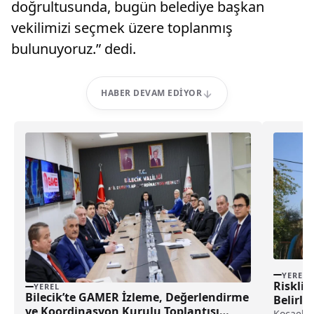
doğrultusunda, bugün belediye başkan
vekilimizi seçmek üzere toplanmış
bulunuyoruz.” dedi.
HABER DEVAM EDIYOR
YEREL
Riskli 
YEREL
Bilecik’te GAMER İzleme, Değerlendirme
Belirle
ve Koordinasyon Kurulu Toplantısı
Kocaeli 