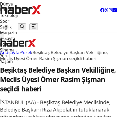
Dünya
Politika
Teknoloji
Spor
Sağlık
Magazin
3. Sayfa
Eğitim
Sinema
Anasayfa
›
Yerel
›
Beşiktaş Belediye Başkan Vekilliğine,
Yerel
Meclis Üyesi Ömer Rasim Şişman seçildi haberi
Yaşam
Beşiktaş Belediye Başkan Vekilliğine,
Meclis Üyesi Ömer Rasim Şişman
seçildi haberi
İSTANBUL (AA) - Beşiktaş Belediye Meclisinde,
Belediye Başkanı Rıza Akpolat'ın tutuklanarak
görevden uzaklaştırılmasının ardından yapılan