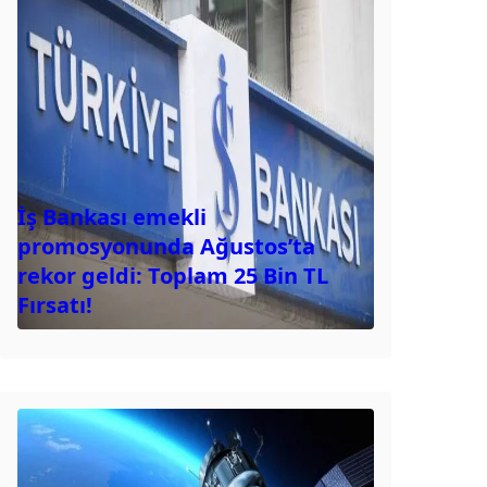
İş Bankası emekli
promosyonunda Ağustos’ta
rekor geldi: Toplam 25 Bin TL
Fırsatı!