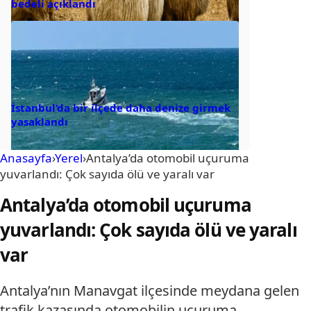
bedeli açıklandı
İstanbul’da bir ilçede daha denize girmek
yasaklandı
Anasayfa
›
Yerel
›
Antalya’da otomobil uçuruma
yuvarlandı: Çok sayıda ölü ve yaralı var
Antalya’da otomobil uçuruma
yuvarlandı: Çok sayıda ölü ve yaralı
var
Antalya’nın Manavgat ilçesinde meydana gelen
trafik kazasında otomobilin uçuruma