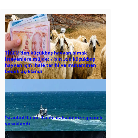
TİGEM’den küçükbaş hayvan almak
isteyenlere müjde: 7 bin 350 küçükbaş
hayvan için ihale tarihi ve muhammen
bedeli açıklandı
İstanbul’da bir ilçede daha denize girmek
yasaklandı