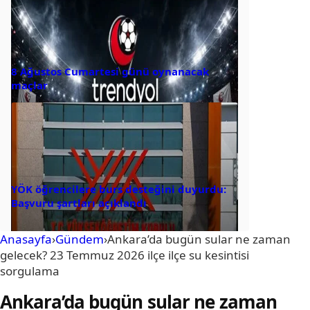
8 Ağustos Cumartesi günü oynanacak
maçlar
YÖK öğrencilere burs desteğini duyurdu:
Başvuru şartları açıklandı
Anasayfa
›
Gündem
›
Ankara’da bugün sular ne zaman
gelecek? 23 Temmuz 2026 ilçe ilçe su kesintisi
sorgulama
Ankara’da bugün sular ne zaman