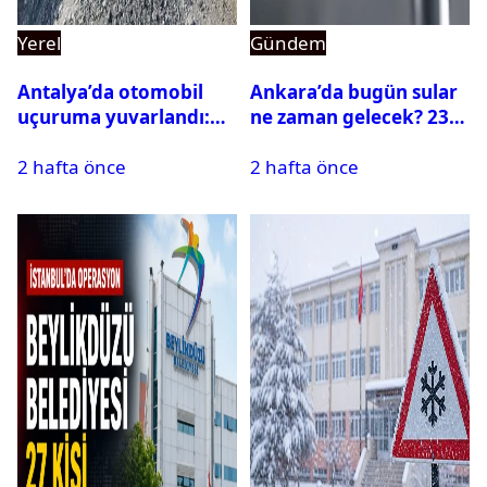
Yerel
Gündem
Antalya’da otomobil
Ankara’da bugün sular
uçuruma yuvarlandı:
ne zaman gelecek? 23
Çok sayıda ölü ve yaralı
Temmuz 2026 ilçe ilçe
2 hafta önce
2 hafta önce
var
su kesintisi sorgulama