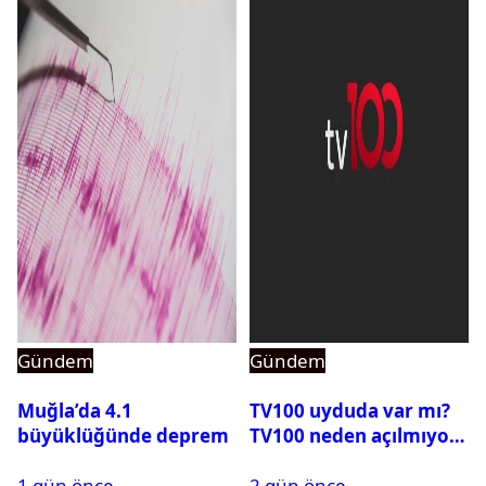
Gündem
Gündem
Muğla’da 4.1
TV100 uyduda var mı?
büyüklüğünde deprem
TV100 neden açılmıyor?
1 gün önce
2 gün önce