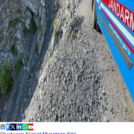
Oluşturan
Kürşat Muratcan Kılıç