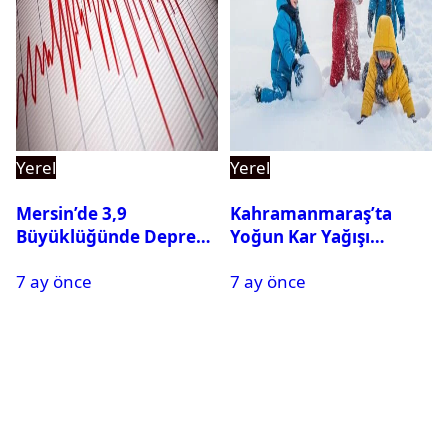
Yerel
Yerel
Mersin’de 3,9
Kahramanmaraş’ta
Büyüklüğünde Deprem
Yoğun Kar Yağışı
Oldu
Nedeniyle Okullar Yarın
7 ay önce
7 ay önce
Tatil