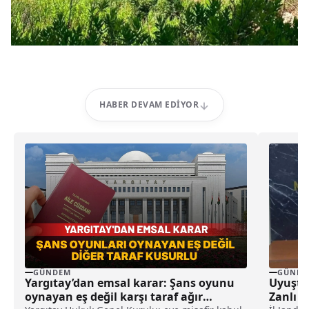
HABER DEVAM EDIYOR
GÜNDEM
GÜNDE
Yargıtay’dan emsal karar: Şans oyunu
Uyuştu
oynayan eş değil karşı taraf ağır
Zanlı T