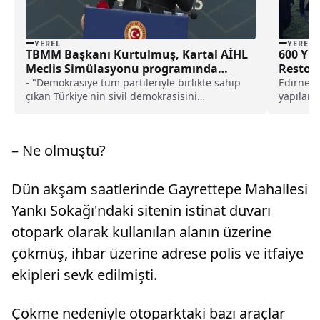
YEREL
YEREL
TBMM Başkanı Kurtulmuş, Kartal AİHL
600 Yıl
Meclis Simülasyonu programında
Restore
konuştu: haberi
- "Demokrasiye tüm partileriyle birlikte sahip
Edirne V
çıkan Türkiye'nin sivil demokrasisini
yapılar
itibarsızlaştırmaya kimsenin hakkı yoktur. Bu
bulundu.İ
sivil demokrasinin taşıyıcı unsurları olan
milletvekillerini itibarsızlaştırmaya kimsenin
– Ne olmuştu?
hakkı yoktur. Onun için milli iradeye sahip
çıkmak, aynı şekilde Meclisin mehabetine sahip
çıkmak, Meclisin saygınlığına sahip çıkmakla
Dün akşam saatlerinde Gayrettepe Mahallesi
kaimdir"- "Demokrasimizi gözümüzün nuru
gibi koruyacağız ve demokrasimizin
Yankı Sokağı'ndaki sitenin istinat duvarı
standartlarını geliştirerek önümüzdeki
otopark olarak kullanılan alanın üzerine
dönemde daha güçlü bir Türkiye'yi hep beraber
inşa edeceğiz"- "Bizim devlet felsefemizde,
çökmüş, ihbar üzerine adrese polis ve itfaiye
bizim medeniyet anlayışımızda kendine
ekipleri sevk edilmişti.
Müslümanlık yoktur. Biz, Türk milleti olarak
sadece kendi dertlerimizle ilgilenen bir millet
değiliz, asırlardır bu böyledir. Böyle olduğu için
Çökme nedeniyle otoparktaki bazı araçlar
de dünyanın her yerinde nerede sıkıntı varsa,