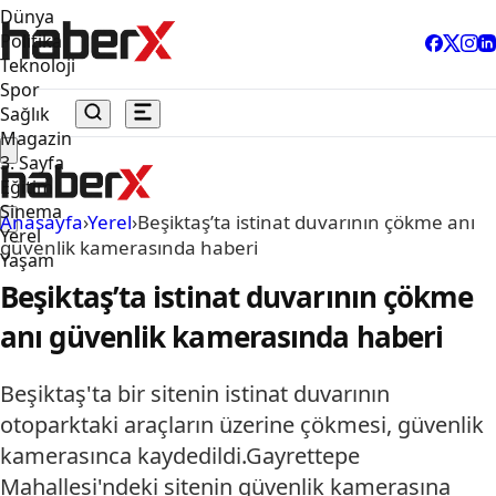
Dünya
Politika
Teknoloji
Spor
Sağlık
Magazin
3. Sayfa
Eğitim
Sinema
Anasayfa
›
Yerel
›
Beşiktaş’ta istinat duvarının çökme anı
Yerel
güvenlik kamerasında haberi
Yaşam
Beşiktaş’ta istinat duvarının çökme
anı güvenlik kamerasında haberi
Beşiktaş'ta bir sitenin istinat duvarının
otoparktaki araçların üzerine çökmesi, güvenlik
kamerasınca kaydedildi.Gayrettepe
Mahallesi'ndeki sitenin güvenlik kamerasına