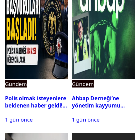
Gündem
Gündem
Polis olmak isteyenlere
Ahbap Derneği’ne
beklenen haber geldi!
yönetim kayyumu
PMYO başvuruları açıldı
atandı: Kapatma davası
1 gün önce
1 gün önce
açıldı