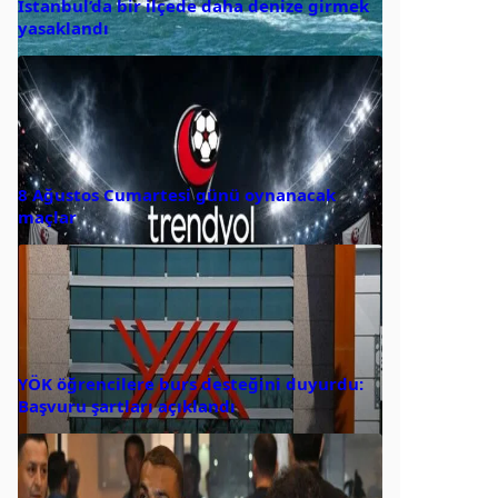
İstanbul’da bir ilçede daha denize girmek
yasaklandı
8 Ağustos Cumartesi günü oynanacak
maçlar
YÖK öğrencilere burs desteğini duyurdu:
Başvuru şartları açıklandı