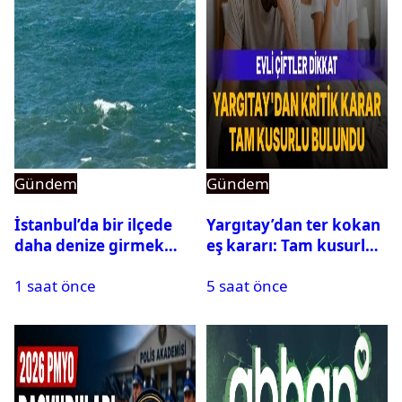
Gündem
Gündem
İstanbul’da bir ilçede
Yargıtay’dan ter kokan
daha denize girmek
eş kararı: Tam kusurlu
yasaklandı
bulundu
1 saat önce
5 saat önce