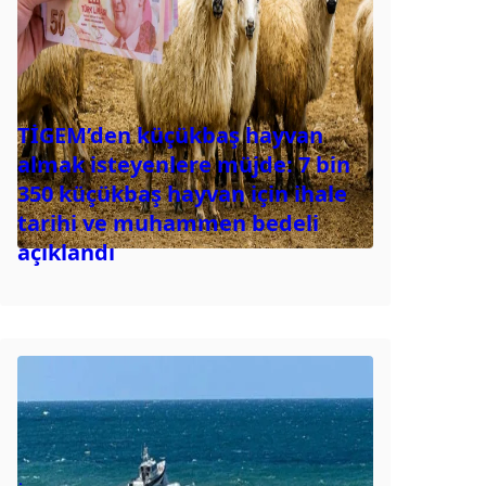
TİGEM’den küçükbaş hayvan
almak isteyenlere müjde: 7 bin
350 küçükbaş hayvan için ihale
tarihi ve muhammen bedeli
açıklandı