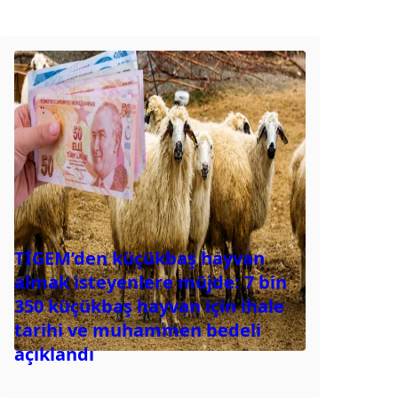
TİGEM’den küçükbaş hayvan
almak isteyenlere müjde: 7 bin
350 küçükbaş hayvan için ihale
tarihi ve muhammen bedeli
açıklandı