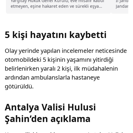
kusurlu sayıldı
Yargıtay Hukuk Genel Kurulu; eve misafir kabul
İl Janda
etmeyen, eşine hakaret eden ve sürekli eşya
Jandarma
değiştirerek masraf çıkaran kadını ağır kusurlu
satanlar
sayarak, kadının eşine tazminat ödemesine
karar verdi.
5 kişi hayatını kaybetti
Olay yerinde yapılan incelemeler neticesinde
otomobildeki 5 kişinin yaşamını yitirdiği
belirlenirken yaralı 2 kişi, ilk müdahalenin
ardından ambulanslarla hastaneye
götürüldü.
Antalya Valisi Hulusi
Şahin’den açıklama