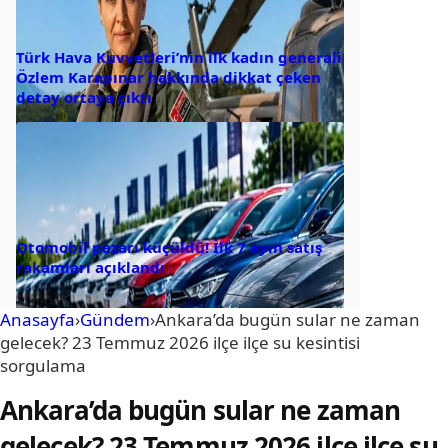
Türk Hava Kuvvetleri’nin ilk kadın generali
Özlem Karapınar hakkında dikkat çeken
detay ortaya çıktı
Otomobil pazarı küçüldü! İlk 7 ayın satış
rakamları açıklandı
Anasayfa
›
Gündem
›
Ankara’da bugün sular ne zaman
gelecek? 23 Temmuz 2026 ilçe ilçe su kesintisi
sorgulama
Ankara’da bugün sular ne zaman
gelecek? 23 Temmuz 2026 ilçe ilçe su