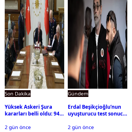
Son Dakika
Gündem
Yüksek Askeri Şura
Erdal Beşikçioğlu’nun
kararları belli oldu: 94
uyuşturucu test sonucu
isim terfi etti
belli oldu
2 gün önce
2 gün önce