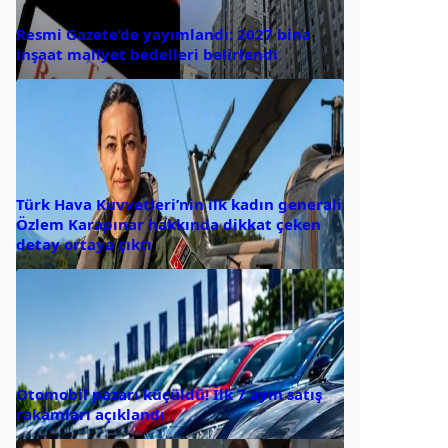
Resmi Gazete’de yayımlandı: 2027 bina
inşaat maliyet bedelleri belirlendi
Türk Hava Kuvvetleri’nin ilk kadın generali
Özlem Karapınar hakkında dikkat çeken
detay ortaya çıktı
Otomobil pazarı küçüldü! İlk 7 ayın satış
rakamları açıklandı