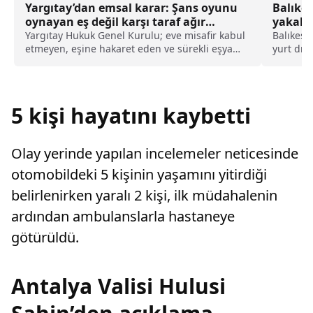
Yargıtay’dan emsal karar: Şans oyunu
Balıkes
oynayan eş değil karşı taraf ağır
yakala
kusurlu sayıldı
Yargıtay Hukuk Genel Kurulu; eve misafir kabul
Balıkesir
etmeyen, eşine hakaret eden ve sürekli eşya
yurt dış
değiştirerek masraf çıkaran kadını ağır kusurlu
göçmen y
sayarak, kadının eşine tazminat ödemesine
Komutanl
karar verdi.
ekipleri,
Avcılar M
5 kişi hayatını kaybetti
Olay yerinde yapılan incelemeler neticesinde
otomobildeki 5 kişinin yaşamını yitirdiği
belirlenirken yaralı 2 kişi, ilk müdahalenin
ardından ambulanslarla hastaneye
götürüldü.
Antalya Valisi Hulusi