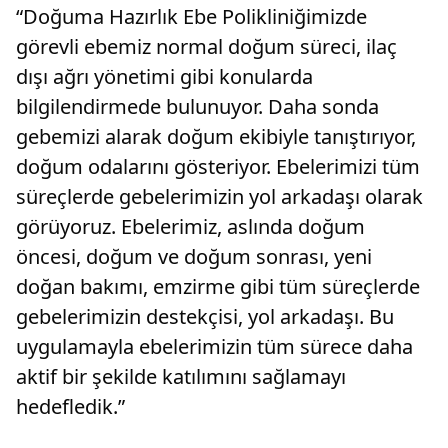
“Doğuma Hazırlık Ebe Polikliniğimizde
devam edeceğiz"- "2020 yılından bu yana
internet sitemiz üzerinden 7 bin 423 online
görevli ebemiz normal doğum süreci, ilaç
başvuru aldık. Bu rakam, sistemimize olan
dışı ağrı yönetimi gibi konularda
güvenin de bir işaretidir"
bilgilendirmede bulunuyor. Daha sonda
gebemizi alarak doğum ekibiyle tanıştırıyor,
doğum odalarını gösteriyor. Ebelerimizi tüm
süreçlerde gebelerimizin yol arkadaşı olarak
görüyoruz. Ebelerimiz, aslında doğum
öncesi, doğum ve doğum sonrası, yeni
doğan bakımı, emzirme gibi tüm süreçlerde
gebelerimizin destekçisi, yol arkadaşı. Bu
uygulamayla ebelerimizin tüm sürece daha
aktif bir şekilde katılımını sağlamayı
hedefledik.”