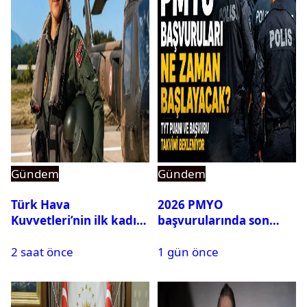
Gündem
Gündem
Türk Hava
2026 PMYO
Kuvvetleri’nin ilk kadın
başvurularında son
generali Özlem
durum ne?
2 saat önce
1 gün önce
Karapınar hakkında
dikkat çeken detay
ortaya çıktı