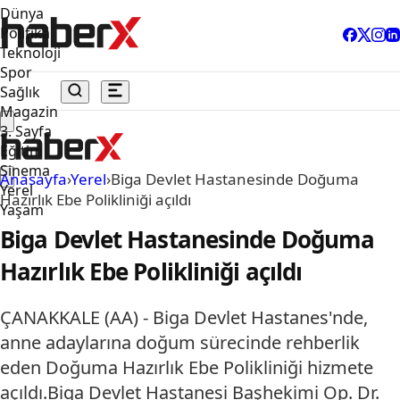
Dünya
Politika
Teknoloji
Spor
Sağlık
Magazin
3. Sayfa
Eğitim
Sinema
Anasayfa
›
Yerel
›
Biga Devlet Hastanesinde Doğuma
Yerel
Hazırlık Ebe Polikliniği açıldı
Yaşam
Biga Devlet Hastanesinde Doğuma
Hazırlık Ebe Polikliniği açıldı
ÇANAKKALE (AA) - Biga Devlet Hastanes'nde,
anne adaylarına doğum sürecinde rehberlik
eden Doğuma Hazırlık Ebe Polikliniği hizmete
açıldı.Biga Devlet Hastanesi Başhekimi Op. Dr.