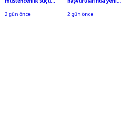
müstehcenlik suçu
başvurularında yeni
kapsamında gözaltına
dönem başladı
2 gün önce
2 gün önce
alındı