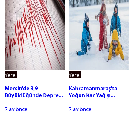
Yerel
Yerel
Mersin’de 3,9
Kahramanmaraş’ta
Büyüklüğünde Deprem
Yoğun Kar Yağışı
Oldu
Nedeniyle Okullar Yarın
7 ay önce
7 ay önce
Tatil