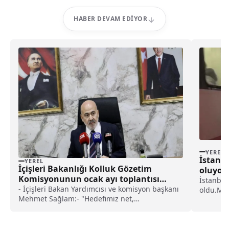
HABER DEVAM EDIYOR
YEREL
İstanbu
YEREL
İçişleri Bakanlığı Kolluk Gözetim
oluyor 
Komisyonunun ocak ayı toplantısı
İstanbul'
Sakarya’da yapıldı
- İçişleri Bakan Yardımcısı ve komisyon başkanı
oldu.Meg
Mehmet Sağlam:- "Hedefimiz net,
yüksek k
vatandaşlarımızın haklarını korurken kolluk
mesafesi
personelimizin de işini en iyi şekilde yapmasını
kontroll
sağlamak. Bu yolda kararlılıkla ilerlemeye
Yakası'n