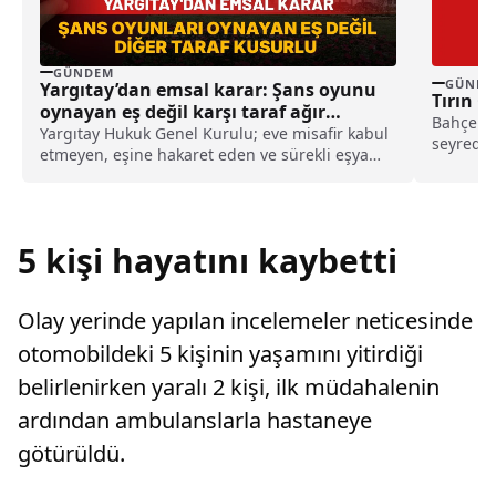
GÜNDEM
GÜNDE
Yargıtay’dan emsal karar: Şans oyunu
Tırın Ç
oynayan eş değil karşı taraf ağır
Bahçelie
kusurlu sayıldı
Yargıtay Hukuk Genel Kurulu; eve misafir kabul
seyreden
etmeyen, eşine hakaret eden ve sürekli eşya
plakalı tı
değiştirerek masraf çıkaran kadını ağır kusurlu
sayarak, kadının eşine tazminat ödemesine
karar verdi.
5 kişi hayatını kaybetti
Olay yerinde yapılan incelemeler neticesinde
otomobildeki 5 kişinin yaşamını yitirdiği
belirlenirken yaralı 2 kişi, ilk müdahalenin
ardından ambulanslarla hastaneye
götürüldü.