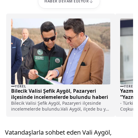
HABER DEVAM EDIYOR
YEREL
YEREL
Bilecik Valisi Şefik Aygöl, Pazaryeri
Yazma 
ilçesinde incelemelerde bulundu haberi
“Yazma
kuruld
Bilecik Valisi Şefik Aygöl, Pazaryeri ilçesinde
- Türkiy
incelemelerde bulundu.Vali Aygöl, ilçede bu yıl
Coşkun Y
hizmet vermeye başlaması beklenen Dereköy
bir şekil
Barajı'ndaki çalışmalarla ilgili DSİ Bilecik Şube
incelenm
Müdürü Mustafa Şimşek’ten bilgi aldı. Aygöl,
detaylı 
Vatandaşlarla sohbet eden Vali Aygöl,
bar...
araştırm