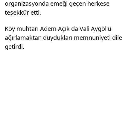
alanda y
organizasyonda emeği geçen herkese
belirley
teşekkür etti.
Mushafla
ilgili ça
bir dönü
Köy muhtarı Adem Açık da Vali Aygöl'ü
ilgili ar
ve Musha
ağırlamaktan duydukları memnuniyeti dile
edeceğin
getirdi.
inanıyo