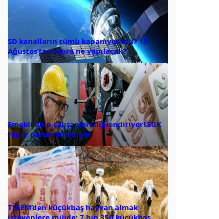
SD kanalların tümü kapanıyor mu? 15
Ağustos’tan sonra ne yapılacak?
Emekli olup çalışanları ilgilendiriyor! SGK
rapor parası ödemiyor
TİGEM’den küçükbaş hayvan almak
isteyenlere müjde: 7 bin 350 küçükbaş