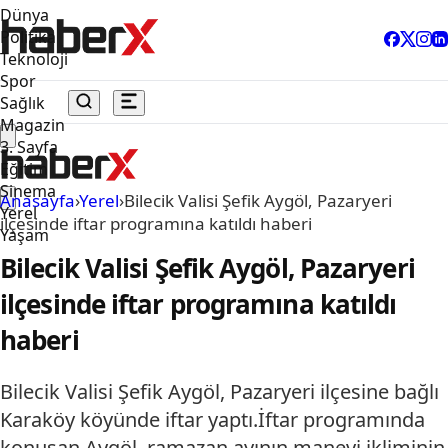
Dünya
Politika
Teknoloji
Spor
Sağlık
Magazin
3. Sayfa
Eğitim
Sinema
Anasayfa
›
Yerel
›
Bilecik Valisi Şefik Aygöl, Pazaryeri
Yerel
ilçesinde iftar programına katıldı haberi
Yaşam
Bilecik Valisi Şefik Aygöl, Pazaryeri
ilçesinde iftar programına katıldı
haberi
Bilecik Valisi Şefik Aygöl, Pazaryeri ilçesine bağlı
Karaköy köyünde iftar yaptı.İftar programında
konuşan Aygöl, ramazan ayının manevi ikliminin