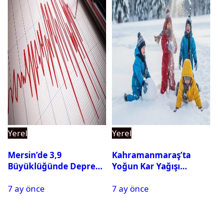
Yerel
Yerel
Mersin’de 3,9
Kahramanmaraş’ta
Büyüklüğünde Deprem
Yoğun Kar Yağışı
Oldu
Nedeniyle Okullar Yarın
7 ay önce
7 ay önce
Tatil