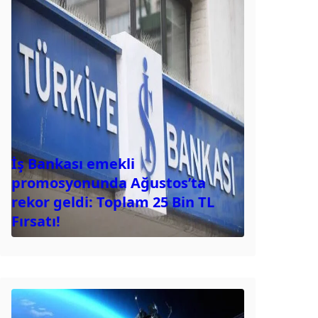
İş Bankası emekli
promosyonunda Ağustos’ta
rekor geldi: Toplam 25 Bin TL
Fırsatı!