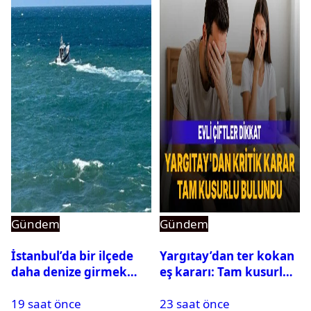
Gündem
Gündem
İstanbul’da bir ilçede
Yargıtay’dan ter kokan
daha denize girmek
eş kararı: Tam kusurlu
yasaklandı
bulundu
19 saat önce
23 saat önce