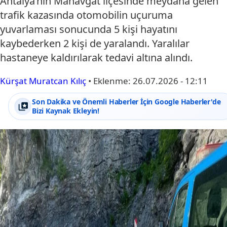
Antalya’nın Manavgat ilçesinde meydana gelen
trafik kazasında otomobilin uçuruma
yuvarlaması sonucunda 5 kişi hayatını
kaybederken 2 kişi de yaralandı. Yaralılar
hastaneye kaldırılarak tedavi altına alındı.
Kürşat Muratcan Kılıç
•
Eklenme:
26.07.2026 - 12:11
Son Dakika ve Önemli Haberler İçin Google Haberler'de
Bizi Kaynak Ekleyin!