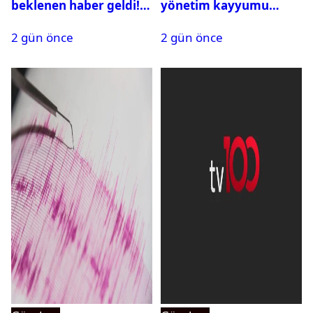
beklenen haber geldi!
yönetim kayyumu
PMYO başvuruları açıldı
atandı: Kapatma davası
2 gün önce
2 gün önce
açıldı