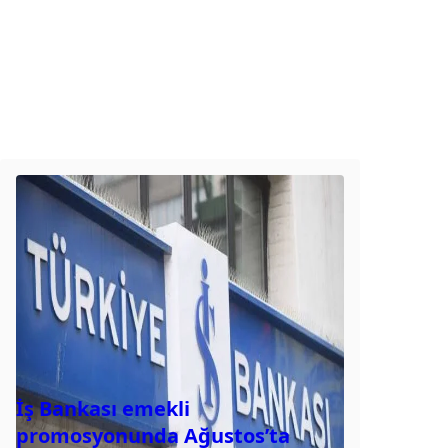
İş Bankası emekli
promosyonunda Ağustos’ta