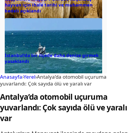
hayvan için ihale tarihi ve muhammen
bedeli açıklandı
İstanbul’da bir ilçede daha denize girmek
yasaklandı
Anasayfa
›
Yerel
›
Antalya’da otomobil uçuruma
yuvarlandı: Çok sayıda ölü ve yaralı var
Antalya’da otomobil uçuruma
yuvarlandı: Çok sayıda ölü ve yaralı
var