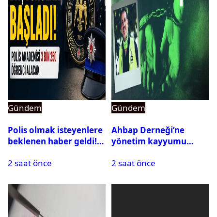
Gündem
Gündem
Polis olmak isteyenlere
Ahbap Derneği’ne
beklenen haber geldi!
yönetim kayyumu
PMYO başvuruları açıldı
atandı: Kapatma davası
2 saat önce
2 saat önce
açıldı