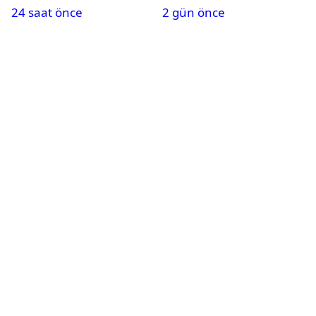
24 saat önce
2 gün önce
Karapınar hakkında
dikkat çeken detay
ortaya çıktı