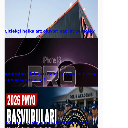
Çitlekçi halka arz oluyor: Kaç lot verecek?
Apple’dan ilk ipucu geldi: iPhone 18 Pro ne
zaman tanıtılacak?
Polis olmak isteyenlere beklenen haber
geldi! PMYO başvuruları açıldı