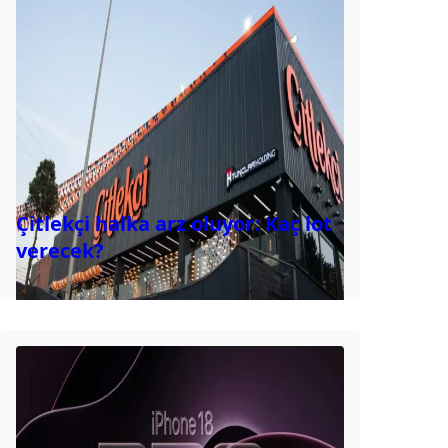
Çitlekçi halka arz oluyor: Kaç lot
verecek?