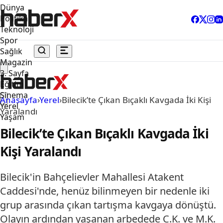
Dünya
Politika
Teknoloji
Spor
Sağlık
Magazin
3. Sayfa
Eğitim
Sinema
Anasayfa
›
Yerel
›
Bilecik’te Çıkan Bıçaklı Kavgada İki Kişi
Yerel
Yaralandı
Yaşam
Bilecik’te Çıkan Bıçaklı Kavgada İki
Kişi Yaralandı
Bilecik'in Bahçelievler Mahallesi Atakent
Caddesi'nde, henüz bilinmeyen bir nedenle iki
grup arasında çıkan tartışma kavgaya dönüştü.
Olayın ardından yaşanan arbedede C.K. ve M.K.