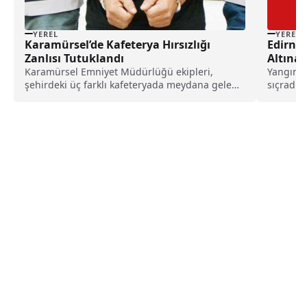
YEREL
YEREL
Karamürsel’de Kafeterya Hırsızlığı
Edirne’
Zanlısı Tutuklandı
Altına 
Karamürsel Emniyet Müdürlüğü ekipleri,
Yangın r
şehirdeki üç farklı kafeteryada meydana gelen
sıçradı.
hırsızlık vakalarını araştırmak üzere...
Belediye