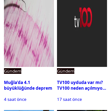
Gündem
Gündem
Muğla’da 4.1
TV100 uyduda var mı?
büyüklüğünde deprem
TV100 neden açılmıyor?
4 saat önce
17 saat önce