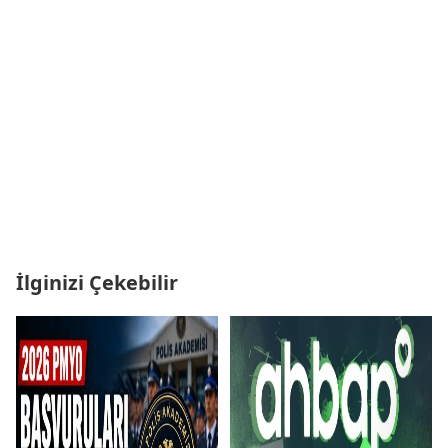
İlginizi Çekebilir