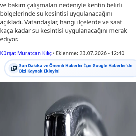
ve bakım çalışmaları nedeniyle kentin belirli
bölgelerinde su kesintisi uygulanacağını
açıkladı. Vatandaşlar, hangi ilçelerde ve saat
kaça kadar su kesintisi uygulanacağını merak
ediyor.
Kürşat Muratcan Kılıç
•
Eklenme:
23.07.2026 - 12:40
Son Dakika ve Önemli Haberler İçin Google Haberler'de
Bizi Kaynak Ekleyin!