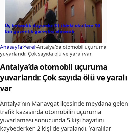
Üç bakanlık duyurdu: 81 ildeki okullara 30
bin güvenlik görevlisi alınacak
Anasayfa
›
Yerel
›
Antalya’da otomobil uçuruma
yuvarlandı: Çok sayıda ölü ve yaralı var
Antalya’da otomobil uçuruma
yuvarlandı: Çok sayıda ölü ve yaralı
var
Antalya’nın Manavgat ilçesinde meydana gelen
trafik kazasında otomobilin uçuruma
yuvarlaması sonucunda 5 kişi hayatını
kaybederken 2 kişi de yaralandı. Yaralılar