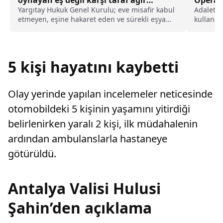
oynayan eş değil karşı taraf ağır
Operas
kusurlu sayıldı
Açıldı
Yargıtay Hukuk Genel Kurulu; eve misafir kabul
Adalet B
etmeyen, eşine hakaret eden ve sürekli eşya
kullanar
değiştirerek masraf çıkaran kadını ağır kusurlu
sistemle
sayarak, kadının eşine tazminat ödemesine
karar verdi.
5 kişi hayatını kaybetti
Olay yerinde yapılan incelemeler neticesinde
otomobildeki 5 kişinin yaşamını yitirdiği
belirlenirken yaralı 2 kişi, ilk müdahalenin
ardından ambulanslarla hastaneye
götürüldü.
Antalya Valisi Hulusi
Şahin’den açıklama