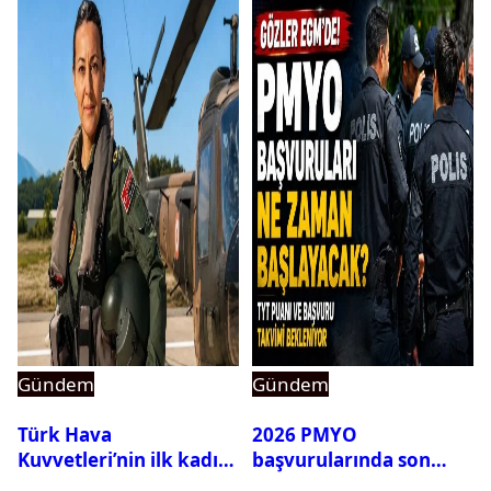
Gündem
Gündem
Türk Hava
2026 PMYO
Kuvvetleri’nin ilk kadın
başvurularında son
generali Özlem
durum ne?