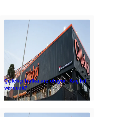
Çitlekçi halka arz oluyor: Kaç lot
verecek?