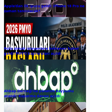
Apple’dan ilk ipucu geldi: iPhone 18 Pro ne
zaman tanıtılacak?
Polis olmak isteyenlere beklenen haber
geldi! PMYO başvuruları açıldı
Ahbap Derneği’ne yönetim kayyumu
atandı: Kapatma davası açıldı