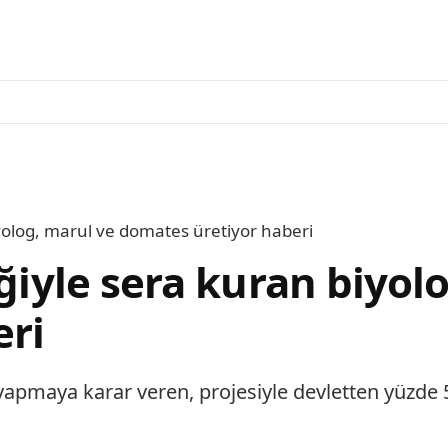
iyolog, marul ve domates üretiyor haberi
eğiyle sera kuran biyol
eri
k yapmaya karar veren, projesiyle devletten yüzde 