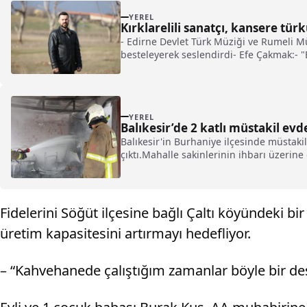
YEREL
Kırklarelili sanatçı, kansere tür
- Edirne Devlet Türk Müziği ve Rumeli Mü
besteleyerek seslendirdi- Efe Çakmak:- "
YEREL
Balıkesir’de 2 katlı müstakil ev
Balıkesir'in Burhaniye ilçesinde müstakil
çıktı.Mahalle sakinlerinin ihbarı üzerine o
Fidelerini Söğüt ilçesine bağlı Çaltı köyündeki bi
üretim kapasitesini artırmayı hedefliyor.
– “Kahvehanede çalıştığım zamanlar böyle bir d