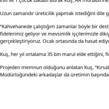
Evli ve 1 çocuk babası Burak Kuş, AA muhabirine, 
Uzun zamandır üreticilik yapmak istediğini dile g
“Kahvehanede çalıştığım zamanlar böyle bir de
fidelerimiz geliyor ve mevsimlik işçilerimizle di
gerçekleştiriyoruz. Ocak ortasında da hasat ediy
Kuş, her yıl ortalama 35 bin marul elde ettiğini, fi
Projeden memnun olduğunu anlatan Kuş, “Kırsal K
Müdürlüğündeki arkadaşlar da üretimin başından s