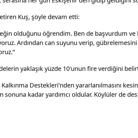
serasına her gün Eskişehir'den gidip geldiğini sö
etiren Kuş, şöyle devam etti:
steğin olduğunu öğrendim. Ben de başvurdum ve 
kiyoruz. Ardından can suyunu verip, gübrelemesini
oruz.”
delerin yaklaşık yüzde 10'unun fire verdiğini belirt
alkınma Destekleri'nden yararlanılmasını kesinl
onuna kadar yardımcı oldular. Köylüler de destek 