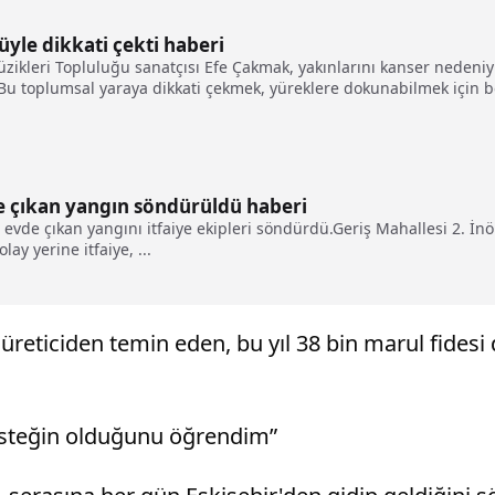
küyle dikkati çekti haberi
zikleri Topluluğu sanatçısı Efe Çakmak, yakınlarını kanser nedeniyl
Bu toplumsal yaraya dikkati çekmek, yüreklere dokunabilmek için bö
de çıkan yangın söndürüldü haberi
 evde çıkan yangını itfaiye ekipleri söndürdü.Geriş Mahallesi 2. İnö
lay yerine itfaiye, ...
r üreticiden temin eden, bu yıl 38 bin marul fides
esteğin olduğunu öğrendim”