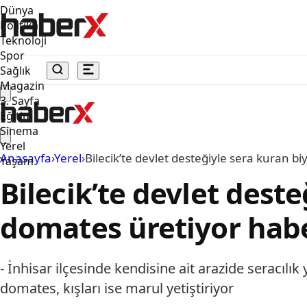
Dünya
Politika
Teknoloji
Spor
Sağlık
Magazin
3. Sayfa
Eğitim
Sinema
Yerel
Anasayfa
›
Yerel
›
Bilecik’te devlet desteğiyle sera kuran b
Yaşam
Bilecik’te devlet dest
domates üretiyor hab
- İnhisar ilçesinde kendisine ait arazide seracılı
domates, kışları ise marul yetiştiriyor