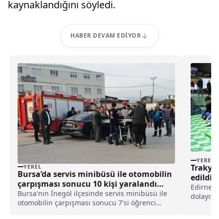
kaynaklandığını söyledi.
HABER DEVAM EDIYOR
YEREL
Trakya’
YEREL
Bursa’da servis minibüsü ile otomobilin
edildi 
çarpışması sonucu 10 kişi yaralandı
Edirne, 
haberi
Bursa'nın İnegöl ilçesinde servis minibüsü ile
dolayısı
otomobilin çarpışması sonucu 7'si öğrenci
dualar e
toplam 10 kişi yaralandı.Ataman G. (25)
Şerefeli