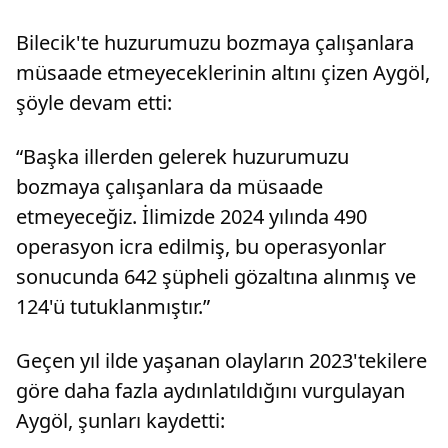
idaresindeki 16 S 7672 plakalı öğrenci servis
camilerd
minibüsü, Cerrah Mahallesi'nde Nazan T. (47)
düzenlend
Bilecik'te huzurumuzu bozmaya çalışanlara
yönetimind...
müsaade etmeyeceklerinin altını çizen Aygöl,
şöyle devam etti:
“Başka illerden gelerek huzurumuzu
bozmaya çalışanlara da müsaade
etmeyeceğiz. İlimizde 2024 yılında 490
operasyon icra edilmiş, bu operasyonlar
sonucunda 642 şüpheli gözaltına alınmış ve
124'ü tutuklanmıştır.”
Geçen yıl ilde yaşanan olayların 2023'tekilere
göre daha fazla aydınlatıldığını vurgulayan
Aygöl, şunları kaydetti: