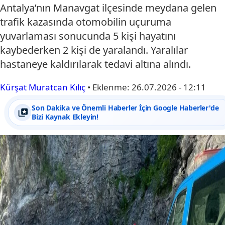
Antalya’nın Manavgat ilçesinde meydana gelen
trafik kazasında otomobilin uçuruma
yuvarlaması sonucunda 5 kişi hayatını
kaybederken 2 kişi de yaralandı. Yaralılar
hastaneye kaldırılarak tedavi altına alındı.
Kürşat Muratcan Kılıç
•
Eklenme:
26.07.2026 - 12:11
Son Dakika ve Önemli Haberler İçin Google Haberler'de
Bizi Kaynak Ekleyin!