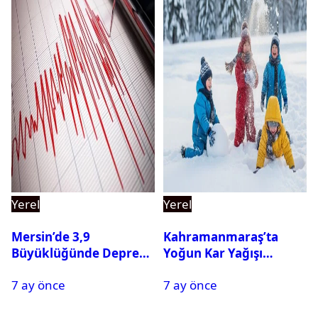
Yerel
Yerel
Mersin’de 3,9
Kahramanmaraş’ta
Büyüklüğünde Deprem
Yoğun Kar Yağışı
Oldu
Nedeniyle Okullar Yarın
7 ay önce
7 ay önce
Tatil