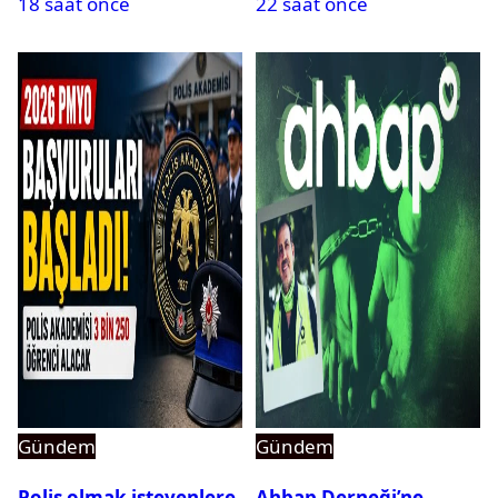
18 saat önce
22 saat önce
Gündem
Gündem
Polis olmak isteyenlere
Ahbap Derneği’ne