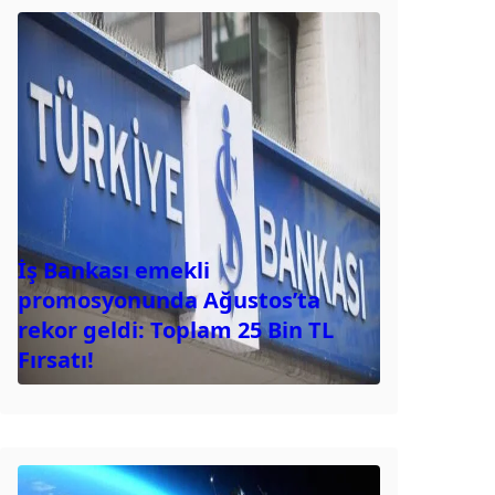
İş Bankası emekli
promosyonunda Ağustos’ta
rekor geldi: Toplam 25 Bin TL
Fırsatı!