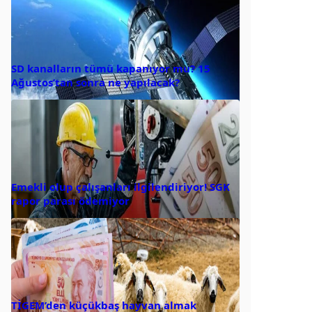
SD kanalların tümü kapanıyor mu? 15
Ağustos’tan sonra ne yapılacak?
Emekli olup çalışanları ilgilendiriyor! SGK
rapor parası ödemiyor
TİGEM’den küçükbaş hayvan almak