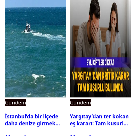
Gündem
Gündem
İstanbul’da bir ilçede
Yargıtay’dan ter kokan
daha denize girmek
eş kararı: Tam kusurlu
yasaklandı
bulundu