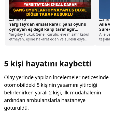
GÜNDEM
GÜNDE
Yargıtay’dan emsal karar: Şans oyunu
Aile ve
oynayan eş değil karşı taraf ağır
Sürekli
kusurlu sayıldı
Yargıtay Hukuk Genel Kurulu; eve misafir kabul
Aile ve 
etmeyen, eşine hakaret eden ve sürekli eşya
teşkilat
değiştirerek masraf çıkaran kadını ağır kusurlu
360 sürek
sayarak, kadının eşine tazminat ödemesine
karar verdi.
5 kişi hayatını kaybetti
Olay yerinde yapılan incelemeler neticesinde
otomobildeki 5 kişinin yaşamını yitirdiği
belirlenirken yaralı 2 kişi, ilk müdahalenin
ardından ambulanslarla hastaneye
götürüldü.