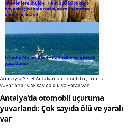
isteyenlere müjde: 7 bin 350 küçükbaş
hayvan için ihale tarihi ve muhammen
bedeli açıklandı
İstanbul’da bir ilçede daha denize girmek
yasaklandı
Anasayfa
›
Yerel
›
Antalya’da otomobil uçuruma
yuvarlandı: Çok sayıda ölü ve yaralı var
Antalya’da otomobil uçuruma
yuvarlandı: Çok sayıda ölü ve yaralı
var