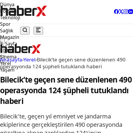
Dünya
Politika
Teknoloji
Spor
Sağlık
Magazin
3. Sayfa
Eğitim
Sinema
Anasayfa
›
Yerel
›
Bilecik’te geçen sene düzenlenen 490
Yerel
operasyonda 124 şüpheli tutuklandı haberi
Yaşam
Bilecik’te geçen sene düzenlenen 490
operasyonda 124 şüpheli tutuklandı
haberi
Bilecik'te, geçen yıl emniyet ve jandarma
ekiplerince gerçekleştirilen 490 operasyonda
gözaltına alınan zanlılardan 124'ünün