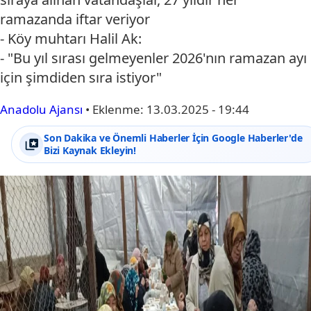
ramazanda iftar veriyor
- Köy muhtarı Halil Ak:
- "Bu yıl sırası gelmeyenler 2026'nın ramazan ayı
için şimdiden sıra istiyor"
Anadolu Ajansı
•
Eklenme:
13.03.2025 - 19:44
Son Dakika ve Önemli Haberler İçin Google Haberler'de
Bizi Kaynak Ekleyin!