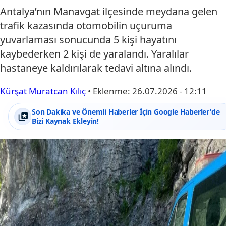
Antalya’nın Manavgat ilçesinde meydana gelen
trafik kazasında otomobilin uçuruma
yuvarlaması sonucunda 5 kişi hayatını
kaybederken 2 kişi de yaralandı. Yaralılar
hastaneye kaldırılarak tedavi altına alındı.
Kürşat Muratcan Kılıç
•
Eklenme:
26.07.2026 - 12:11
Son Dakika ve Önemli Haberler İçin Google Haberler'de
Bizi Kaynak Ekleyin!