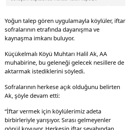
itfaiye ekiplerince kurtarıldı.Köşklü Çeşme
Mahallesi 566. Sokak'taki bir geri dönüşüm
deposunda henüz bilinmeyen nedenle yangın
Yoğun talep gören uygulamayla köylüler, iftar
çıktı.İhbar üzerine...
sofralarının etrafında dayanışma ve
kaynaşma imkanı buluyor.
Küçükelmalı Köyü Muhtarı Halil Ak, AA
muhabirine, bu geleneği gelecek nesillere de
aktarmak istediklerini söyledi.
Sofralarının herkese açık olduğunu belirten
Ak, şöyle devam etti:
“İftar vermek için köylülerimiz adeta
birbirleriyle yarışıyor. Sırası gelmeyenler
gönül koyuyor. Herkesin iftar sevabından