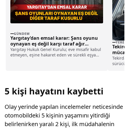
GÜNDEM
Yargıtay’dan emsal karar: Şans oyunu
YEREL
oynayan eş değil karşı taraf ağır
Tekirda
kusurlu sayıldı
Yargıtay Hukuk Genel Kurulu; eve misafir kabul
mücade
etmeyen, eşine hakaret eden ve sürekli eşya
haberi
Tekirdağ
değiştirerek masraf çıkaran kadını ağır kusurlu
sürücüle
sayarak, kadının eşine tazminat ödemesine
Danışman
karar verdi.
bilgilend
Emniyet
etkinlik
5 kişi hayatını kaybetti
Olay yerinde yapılan incelemeler neticesinde
otomobildeki 5 kişinin yaşamını yitirdiği
belirlenirken yaralı 2 kişi, ilk müdahalenin