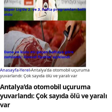
Süper Lig’de 2. ve 3. hafta programları belli
oldu
Dana ve kuzu eti geçen haftaya göre
zamlandı: Güncel fiyatlar açıklandı
Anasayfa
›
Yerel
›
Antalya’da otomobil uçuruma
yuvarlandı: Çok sayıda ölü ve yaralı var
Antalya’da otomobil uçuruma
yuvarlandı: Çok sayıda ölü ve yaralı
var