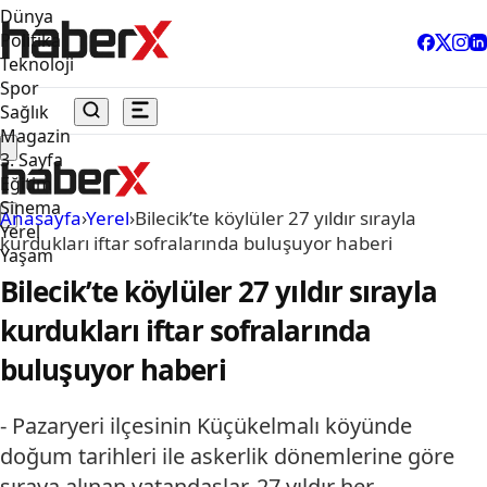
Dünya
Politika
Teknoloji
Spor
Sağlık
Magazin
3. Sayfa
Eğitim
Sinema
Anasayfa
›
Yerel
›
Bilecik’te köylüler 27 yıldır sırayla
Yerel
kurdukları iftar sofralarında buluşuyor haberi
Yaşam
Bilecik’te köylüler 27 yıldır sırayla
kurdukları iftar sofralarında
buluşuyor haberi
- Pazaryeri ilçesinin Küçükelmalı köyünde
doğum tarihleri ile askerlik dönemlerine göre
sıraya alınan vatandaşlar, 27 yıldır her