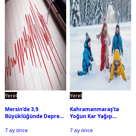
Yerel
Yerel
Mersin’de 3,9
Kahramanmaraş’ta
Büyüklüğünde Deprem
Yoğun Kar Yağışı
Oldu
Nedeniyle Okullar Yarın
7 ay önce
7 ay önce
Tatil