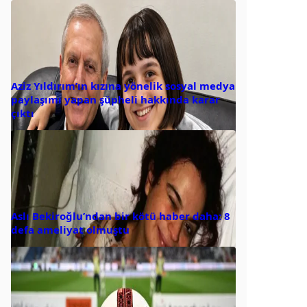
Aziz Yıldırım’ın kızına yönelik sosyal medya
paylaşımı yapan şüpheli hakkında karar
çıktı
Aslı Bekiroğlu’ndan bir kötü haber daha: 8
defa ameliyat olmuştu