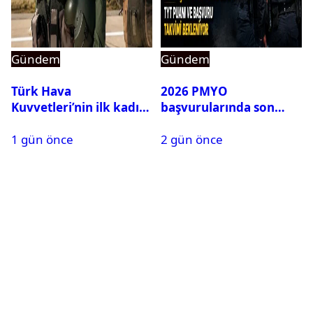
Gündem
Gündem
Türk Hava
2026 PMYO
Kuvvetleri’nin ilk kadın
başvurularında son
generali Özlem
durum ne?
1 gün önce
2 gün önce
Karapınar hakkında
dikkat çeken detay
ortaya çıktı