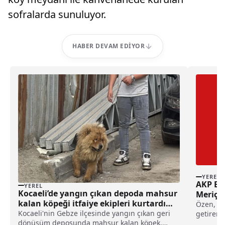
sofralarda sunuluyor.
HABER DEVAM EDIYOR
YEREL
AKP Edi
YEREL
Kocaeli’de yangın çıkan depoda mahsur
Meriç K
kalan köpeği itfaiye ekipleri kurtardı
Özen, zi
haberi
Kocaeli'nin Gebze ilçesinde yangın çıkan geri
getirerek
dönüşüm deposunda mahsur kalan köpek,
Subaşı B