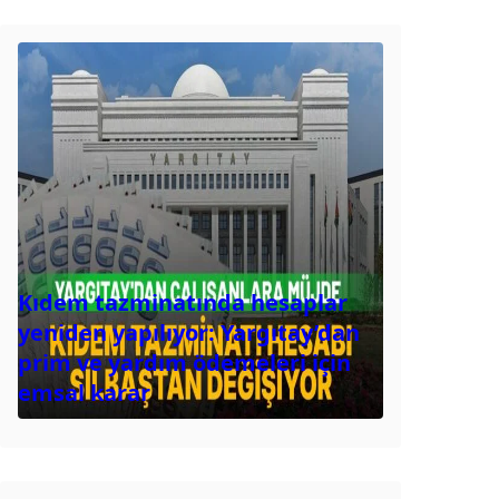
Kıdem tazminatında hesaplar
yeniden yapılıyor: Yargıtay’dan
prim ve yardım ödemeleri için
emsal karar