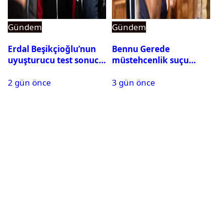
Gündem
Gündem
Erdal Beşikçioğlu’nun
Bennu Gerede
uyuşturucu test sonucu
müstehcenlik suçu
belli oldu
kapsamında gözaltına
2 gün önce
3 gün önce
alındı