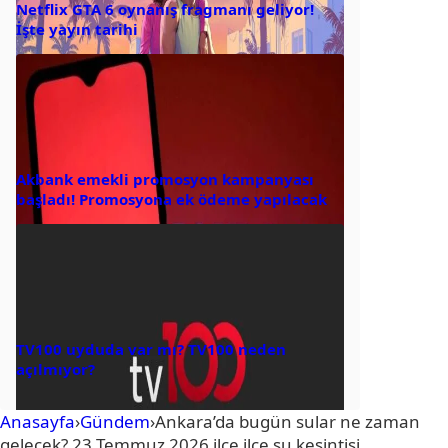
Netflix GTA 6 oynanış fragmanı geliyor!
İşte yayın tarihi
Akbank emekli promosyon kampanyası
başladı! Promosyona ek ödeme yapılacak
TV100 uyduda var mı? TV100 neden
açılmıyor?
Anasayfa
›
Gündem
›
Ankara’da bugün sular ne zaman
gelecek? 23 Temmuz 2026 ilçe ilçe su kesintisi