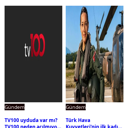
Gündem
Gündem
TV100 uyduda var mı?
Türk Hava
TV100 neden açılmıyor?
Kuvvetleri’nin ilk kadın