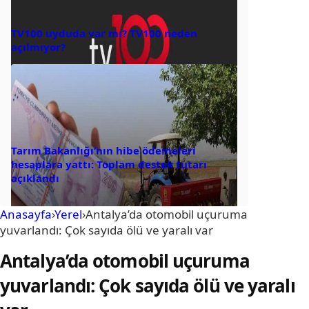
TV100 uyduda var mı? TV100 neden
açılmıyor?
Tarım Bakanlığı’nın hibe ödemeleri
hesaplara yattı: Toplam destek tutarı
açıklandı
Anasayfa
›
Yerel
›
Antalya’da otomobil uçuruma
yuvarlandı: Çok sayıda ölü ve yaralı var
Antalya’da otomobil uçuruma
yuvarlandı: Çok sayıda ölü ve yaralı