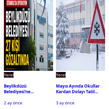
Yerel
Yerel
Beylikdüzü
Mayıs Ayında Okullar
Belediyesi’ne
Kardan Dolayı Tatil
Operasyon: 27 Kişi
Edildi
2 ay önce
3 ay önce
Gözaltına Alındı