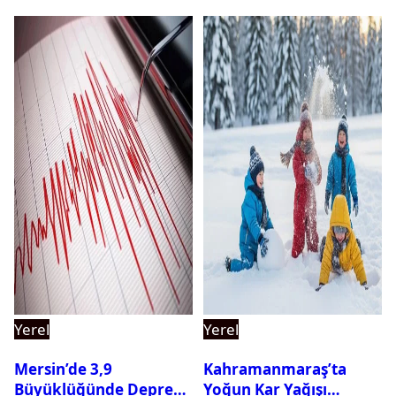
Yerel
Yerel
Mersin’de 3,9
Kahramanmaraş’ta
Büyüklüğünde Deprem
Yoğun Kar Yağışı