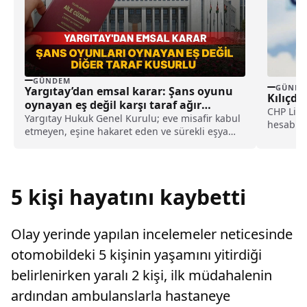
GÜNDEM
GÜNDE
Yargıtay’dan emsal karar: Şans oyunu
Kılıçda
oynayan eş değil karşı taraf ağır
CHP Lide
kusurlu sayıldı
Yargıtay Hukuk Genel Kurulu; eve misafir kabul
hesabınd
etmeyen, eşine hakaret eden ve sürekli eşya
saldırıla
değiştirerek masraf çıkaran kadını ağır kusurlu
sayarak, kadının eşine tazminat ödemesine
karar verdi.
5 kişi hayatını kaybetti
Olay yerinde yapılan incelemeler neticesinde
otomobildeki 5 kişinin yaşamını yitirdiği
belirlenirken yaralı 2 kişi, ilk müdahalenin
ardından ambulanslarla hastaneye