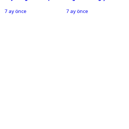
Oldu
Nedeniyle Okullar Yarın
7 ay önce
7 ay önce
Tatil