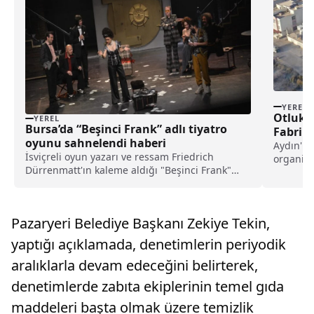
YEREL
Otluk 
YEREL
Bursa’da “Beşinci Frank” adlı tiyatro
Fabrika
oyunu sahnelendi haberi
Aydın'ın
İsviçreli oyun yazarı ve ressam Friedrich
organize
Dürrenmatt'ın kaleme aldığı "Beşinci Frank"
sıçrayan
adlı tiyatro oyunu Bursalı sanatseverlerle
buluştu.Ahmet Vefik Paşa Bursa Devlet
Tiyatrosu'nda sahnelenen oyunu Tayfun
Pazaryeri Belediye Başkanı Zekiye Tekin,
Güneyer yönetti.Serdar Seçkin...
yaptığı açıklamada, denetimlerin periyodik
aralıklarla devam edeceğini belirterek,
denetimlerde zabıta ekiplerinin temel gıda
maddeleri başta olmak üzere temizlik