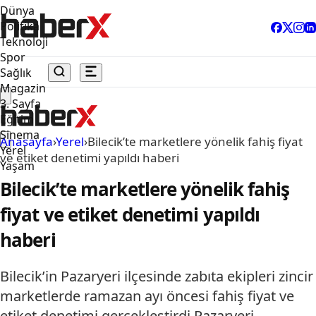
Dünya
Politika
Teknoloji
Spor
Sağlık
Magazin
3. Sayfa
Eğitim
Sinema
Anasayfa
›
Yerel
›
Bilecik’te marketlere yönelik fahiş fiyat
Yerel
ve etiket denetimi yapıldı haberi
Yaşam
Bilecik’te marketlere yönelik fahiş
fiyat ve etiket denetimi yapıldı
haberi
Bilecik’in Pazaryeri ilçesinde zabıta ekipleri zincir
marketlerde ramazan ayı öncesi fahiş fiyat ve
etiket denetimi gerçekleştirdi.Pazaryeri