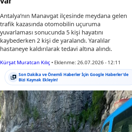
var
Antalya’nın Manavgat ilçesinde meydana gelen
trafik kazasında otomobilin uçuruma
yuvarlaması sonucunda 5 kişi hayatını
kaybederken 2 kişi de yaralandı. Yaralılar
hastaneye kaldırılarak tedavi altına alındı.
Kürşat Muratcan Kılıç
•
Eklenme:
26.07.2026 - 12:11
Son Dakika ve Önemli Haberler İçin Google Haberler'de
Bizi Kaynak Ekleyin!