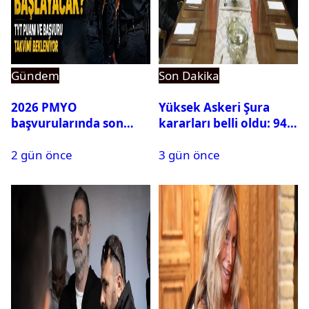
Gündem
Son Dakika
2026 PMYO
Yüksek Askeri Şura
başvurularında son
kararları belli oldu: 94
durum ne?
isim terfi etti
2 gün önce
3 gün önce