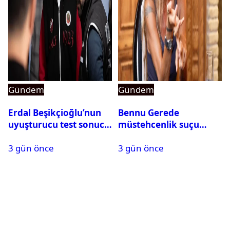
Gündem
Gündem
Erdal Beşikçioğlu’nun
Bennu Gerede
uyuşturucu test sonucu
müstehcenlik suçu
belli oldu
kapsamında gözaltına
3 gün önce
3 gün önce
alındı