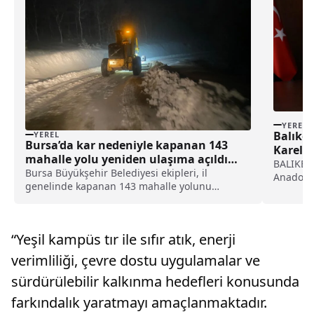
YEREL
Balıkes
YEREL
Bursa’da kar nedeniyle kapanan 143
Kareler
mahalle yolu yeniden ulaşıma açıldı
BALIKESİR
haberi
Bursa Büyükşehir Belediyesi ekipleri, il
Anadolu 
genelinde kapanan 143 mahalle yolunu
damga vu
yeniden ulaşıma açtı.Büyükşehir Belediyesi
fotoğrafl
Ulaşım Daire Başkanlığı Yol İşleri Şube
oylaması
Müdürlüğü ekipleri, kar yağışının ulaşımı
muhabirl
“Yeşil kampüs tır ile sıfır atık, enerji
aksatmaması için yol açma çalışmalarını...
içinde...
verimliliği, çevre dostu uygulamalar ve
sürdürülebilir kalkınma hedefleri konusunda
farkındalık yaratmayı amaçlanmaktadır.