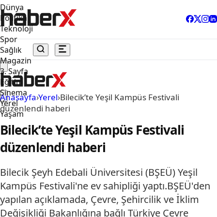
Dünya
Politika
Teknoloji
Spor
Sağlık
Magazin
3. Sayfa
Eğitim
Sinema
Anasayfa
›
Yerel
›
Bilecik’te Yeşil Kampüs Festivali
Yerel
düzenlendi haberi
Yaşam
Bilecik’te Yeşil Kampüs Festivali
düzenlendi haberi
Bilecik Şeyh Edebali Üniversitesi (BŞEÜ) Yeşil
Kampüs Festivali'ne ev sahipliği yaptı.BŞEÜ'den
yapılan açıklamada, Çevre, Şehircilik ve İklim
Değişikliği Bakanlığına bağlı Türkiye Çevre