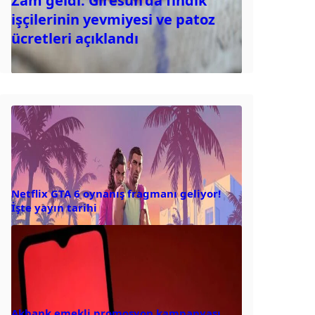
Zam geldi: Giresun’da fındık
işçilerinin yevmiyesi ve patoz
ücretleri açıklandı
Netflix GTA 6 oynanış fragmanı geliyor!
İşte yayın tarihi
Akbank emekli promosyon kampanyası