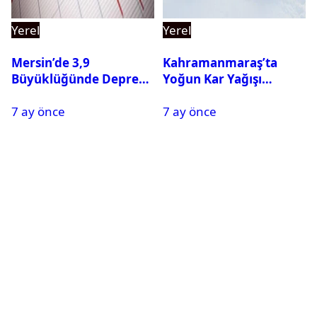
Yerel
Yerel
Mersin’de 3,9
Kahramanmaraş’ta
Büyüklüğünde Deprem
Yoğun Kar Yağışı
Oldu
Nedeniyle Okullar Yarın
7 ay önce
7 ay önce
Tatil