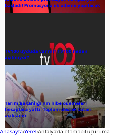
başladı! Promosyona ek ödeme yapılacak
TV100 uyduda var mı? TV100 neden
açılmıyor?
Tarım Bakanlığı’nın hibe ödemeleri
hesaplara yattı: Toplam destek tutarı
açıklandı
Anasayfa
›
Yerel
›
Antalya’da otomobil uçuruma