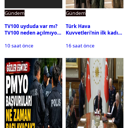
Gündem
Gündem
TV100 uyduda var mı?
Türk Hava
TV100 neden açılmıyor?
Kuvvetleri’nin ilk kadın
generali Özlem
10 saat önce
16 saat önce
Karapınar hakkında
dikkat çeken detay
ortaya çıktı