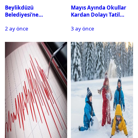
Beylikdüzü
Mayıs Ayında Okullar
Belediyesi’ne
Kardan Dolayı Tatil
Operasyon: 27 Kişi
Edildi
2 ay önce
3 ay önce
Gözaltına Alındı