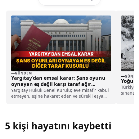
GÜNDEM
GÜNDE
Yargıtay’dan emsal karar: Şans oyunu
Yoğun K
oynayan eş değil karşı taraf ağır
Türkiye 
kusurlu sayıldı
Yargıtay Hukuk Genel Kurulu; eve misafir kabul
sınanaca
etmeyen, eşine hakaret eden ve sürekli eşya
sıcaklıkl
değiştirerek masraf çıkaran kadını ağır kusurlu
sayarak, kadının eşine tazminat ödemesine
karar verdi.
5 kişi hayatını kaybetti