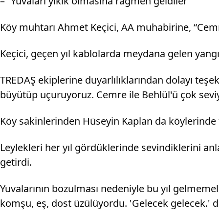
– “Yuvaları yıkık olmasına rağmen geldiler”
Köy muhtarı Ahmet Keçici, AA muhabirine, “Cemre” 
Keçici, geçen yıl kablolarda meydana gelen yangın
TREDAŞ ekiplerine duyarlılıklarından dolayı teşek
büyütüp uçuruyoruz. Cemre ile Behlül'ü çok sevi
Köy sakinlerinden Hüseyin Kaplan da köylerinde te
Leylekleri her yıl gördüklerinde sevindiklerini anl
getirdi.
Yuvalarının bozulması nedeniyle bu yıl gelmemele
komşu, eş, dost üzülüyordu. 'Gelecek gelecek.' de