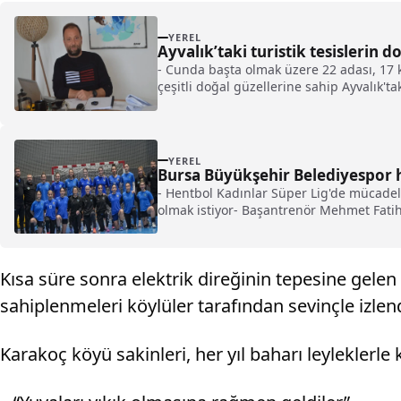
YEREL
Ayvalık’taki turistik tesislerin d
- Cunda başta olmak üzere 22 adası, 17 k
çeşitli doğal güzellerine sahip Ayvalık't
sürdürülebilir turizmi Ayvalık'a getirebi
YEREL
Bursa Büyükşehir Belediyespor h
- Hentbol Kadınlar Süper Lig'de mücadel
olmak istiyor- Başantrenör Mehmet Fatih I
Kısa süre sonra elektrik direğinin tepesine gelen
sahiplenmeleri köylüler tarafından sevinçle izlend
Karakoç köyü sakinleri, her yıl baharı leyleklerl