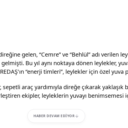
direğine gelen, “Cemre” ve “Behlül” adı verilen le
elmişti. Bu yıl aynı noktaya dönen leylekler, yu
DAŞ'ın “enerji timleri”, leylekler için özel yuva 
er, sepetli araç yardımıyla direğe çıkarak yaklaşı
erleştiren ekipler, leyleklerin yuvayı benimsemesi
HABER DEVAM EDIYOR