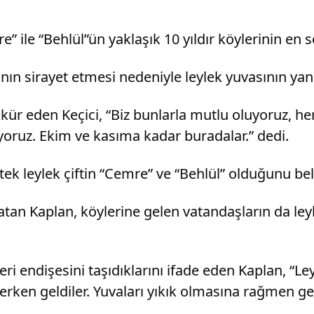
ile “Behlül”ün yaklaşık 10 yıldır köylerinin en s
ın sirayet etmesi nedeniyle leylek yuvasının yandı
kür eden Keçici, “Biz bunlarla mutlu oluyoruz, her
yoruz. Ekim ve kasıma kadar buradalar.” dedi.
k leylek çiftin “Cemre” ve “Behlül” olduğunu beli
atan Kaplan, köylerine gelen vatandaşların da leyle
ri endişesini taşıdıklarını ifade eden Kaplan, “
rken geldiler. Yuvaları yıkık olmasına rağmen gel