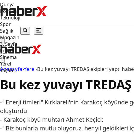
Dünya
Politika
Teknoloji
Spor
Sağlık
Magazin
3. Sayfa
Eğitim
Sinema
Yerel
Anasayfa
›
Yerel
›
Bu kez yuvayı TREDAŞ ekipleri yaptı habe
Yaşam
Bu kez yuvayı TREDAŞ 
- "Enerji timleri" Kırklareli'nin Karakoç köyünde g
oluşturdu
- Karakoç köyü muhtarı Ahmet Keçici:
- "Biz bunlarla mutlu oluyoruz, her yıl geldikler