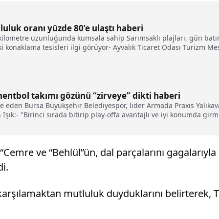
oluluk oranı yüzde 80’e ulaştı haberi
ilometre uzunluğunda kumsala sahip Sarımsaklı plajları, gün batımı
aki konaklama tesisleri ilgi görüyor- Ayvalık Ticaret Odası Turizm M
lmektir. İlçemizdeki turizmi 12 aya yayabilmektir"
entbol takımı gözünü “zirveye” dikti haberi
e eden Bursa Büyükşehir Belediyespor, lider Armada Praxis Yalıka
şık:- "Birinci sırada bitirip play-offa avantajlı ve iyi konumda girm
 “Cemre ve “Behlül”ün, dal parçalarını gagalarıyla
i.
e karşılamaktan mutluluk duyduklarını belirterek, 