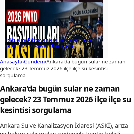
Polis olmak isteyenlere beklenen haber
geldi! PMYO başvuruları açıldı
Anasayfa
›
Gündem
›
Ankara’da bugün sular ne zaman
gelecek? 23 Temmuz 2026 ilçe ilçe su kesintisi
sorgulama
Ankara’da bugün sular ne zaman
gelecek? 23 Temmuz 2026 ilçe ilçe su
kesintisi sorgulama
Ankara Su ve Kanalizasyon İdaresi (ASKİ), arıza
ve bakım çalışmaları nedeniyle kentin belirli