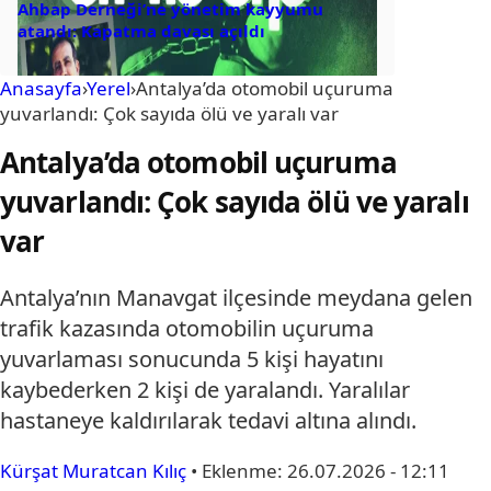
Ahbap Derneği’ne yönetim kayyumu
atandı: Kapatma davası açıldı
Anasayfa
›
Yerel
›
Antalya’da otomobil uçuruma
yuvarlandı: Çok sayıda ölü ve yaralı var
Antalya’da otomobil uçuruma
yuvarlandı: Çok sayıda ölü ve yaralı
var
Antalya’nın Manavgat ilçesinde meydana gelen
trafik kazasında otomobilin uçuruma
yuvarlaması sonucunda 5 kişi hayatını
kaybederken 2 kişi de yaralandı. Yaralılar
hastaneye kaldırılarak tedavi altına alındı.
Kürşat Muratcan Kılıç
•
Eklenme:
26.07.2026 - 12:11