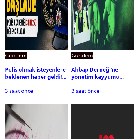
Gündem
Gündem
Polis olmak isteyenlere
Ahbap Derneği’ne
beklenen haber geldi!
yönetim kayyumu
PMYO başvuruları açıldı
atandı: Kapatma davası
3 saat önce
3 saat önce
açıldı