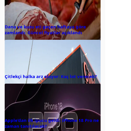
Dana ve kuzu eti geçen haftaya göre
zamlandı: Güncel fiyatlar açıklandı
Çitlekçi halka arz oluyor: Kaç lot verecek?
Apple’dan ilk ipucu geldi: iPhone 18 Pro ne
zaman tanıtılacak?