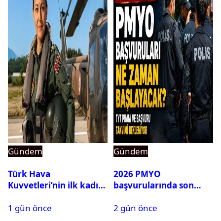
Gündem
Gündem
Türk Hava
2026 PMYO
Kuvvetleri’nin ilk kadın
başvurularında son
generali Özlem
durum ne?
1 gün önce
2 gün önce
Karapınar hakkında
dikkat çeken detay