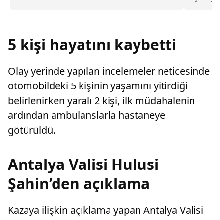
takımdan
sayarak, kadının eşine tazminat ödemesine
verildi
karar verdi.
5 kişi hayatını kaybetti
Olay yerinde yapılan incelemeler neticesinde
otomobildeki 5 kişinin yaşamını yitirdiği
belirlenirken yaralı 2 kişi, ilk müdahalenin
ardından ambulanslarla hastaneye
götürüldü.
Antalya Valisi Hulusi
Şahin’den açıklama
Kazaya ilişkin açıklama yapan Antalya Valisi