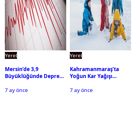
Yerel
Yerel
Mersin’de 3,9
Kahramanmaraş’ta
Büyüklüğünde Deprem
Yoğun Kar Yağışı
Oldu
Nedeniyle Okullar Yarın
7 ay önce
7 ay önce
Tatil