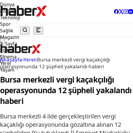
Dünya
Politika
Teknoloji
Spor
Sağlık
Magazin
3. Sayfa
Eğitim
Sinema
Anasayfa
›
Yerel
›
Bursa merkezli vergi kaçakçılığı
Yerel
operasyonunda 12 şüpheli yakalandı haberi
Yaşam
Bursa merkezli vergi kaçakçılığı
operasyonunda 12 şüpheli yakalandı
haberi
Bursa merkezli 4 ilde gerçekleştirilen vergi
kaçaklığı operasyonunda gözaltına alınan 12
şüpheliden 9'u tutuklandı.İl Emniyet Müdürlüğü