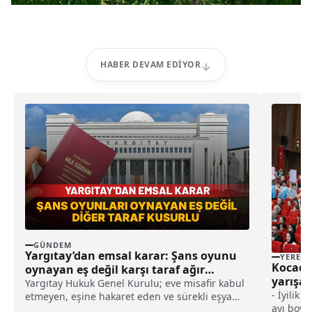
HABER DEVAM EDIYOR
GÜNDEM
Yargıtay’dan emsal karar: Şans oyunu
YEREL
Kocaeli
oynayan eş değil karşı taraf ağır
yarışan
kusurlu sayıldı
Yargıtay Hukuk Genel Kurulu; eve misafir kabul
- İyilik
etmeyen, eşine hakaret eden ve sürekli eşya
ayı boyu
değiştirerek masraf çıkaran kadını ağır kusurlu