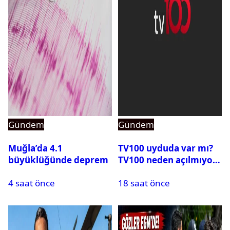
Gündem
Gündem
Muğla’da 4.1
TV100 uyduda var mı?
büyüklüğünde deprem
TV100 neden açılmıyor?
4 saat önce
18 saat önce