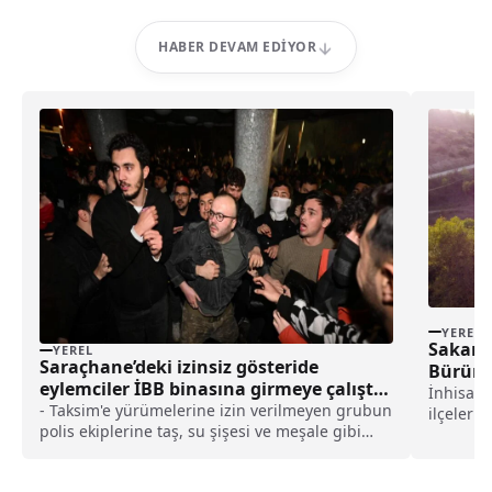
HABER DEVAM EDIYOR
YEREL
Sakary
YEREL
Saraçhane’deki izinsiz gösteride
Bürün
eylemciler İBB binasına girmeye çalıştı
İnhisar,
haberi
- Taksim'e yürümelerine izin verilmeyen grubun
ilçeleri
polis ekiplerine taş, su şişesi ve meşale gibi
sonbaharı
materyaller attığı ve bir polis memurunun
başından yaralandığı anlar kameralar