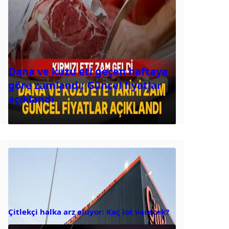
Dana ve kuzu eti geçen haftaya
göre zamlandı: Güncel fiyatlar
açıklandı
Çitlekçi halka arz oluyor: Kaç lot verecek?