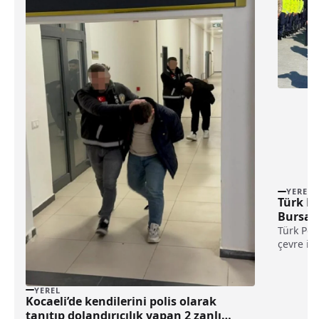
YEREL
Türk Po
Bursa v
Türk Poli
çevre il
kutlandı
Zaimoğlu
Semti'nd
YEREL
bıraktı.Z
Kocaeli’de kendilerini polis olarak
tanıtıp dolandırıcılık yapan 2 zanlı