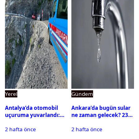
Yerel
Gündem
Antalya’da otomobil
Ankara’da bugün sular
uçuruma yuvarlandı:
ne zaman gelecek? 23
Çok sayıda ölü ve yaralı
Temmuz 2026 ilçe ilçe
2 hafta önce
2 hafta önce
var
su kesintisi sorgulama