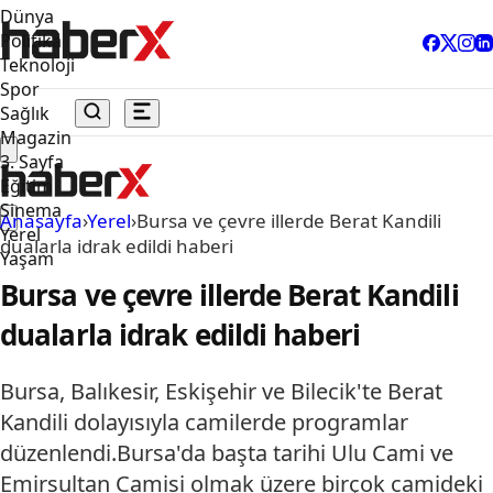
Dünya
Politika
Teknoloji
Spor
Sağlık
Magazin
3. Sayfa
Eğitim
Sinema
Anasayfa
›
Yerel
›
Bursa ve çevre illerde Berat Kandili
Yerel
dualarla idrak edildi haberi
Yaşam
Bursa ve çevre illerde Berat Kandili
dualarla idrak edildi haberi
Bursa, Balıkesir, Eskişehir ve Bilecik'te Berat
Kandili dolayısıyla camilerde programlar
düzenlendi.Bursa'da başta tarihi Ulu Cami ve
Emirsultan Camisi olmak üzere birçok camideki