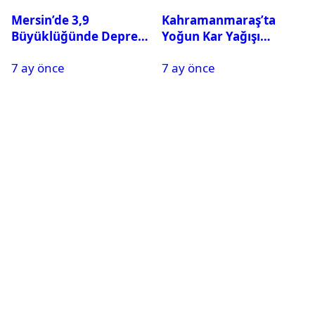
Mersin’de 3,9
Kahramanmaraş’ta
Büyüklüğünde Deprem
Yoğun Kar Yağışı
Oldu
Nedeniyle Okullar Yarın
7 ay önce
7 ay önce
Tatil