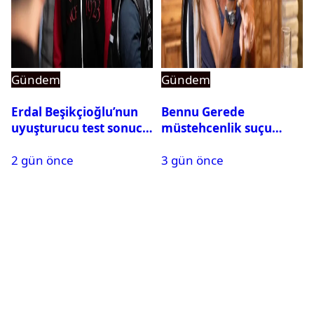
Gündem
Gündem
Erdal Beşikçioğlu’nun
Bennu Gerede
uyuşturucu test sonucu
müstehcenlik suçu
belli oldu
kapsamında gözaltına
2 gün önce
3 gün önce
alındı