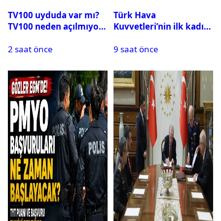
TV100 uyduda var mı?
Türk Hava
TV100 neden açılmıyor?
Kuvvetleri’nin ilk kadın
generali Özlem
2 saat önce
9 saat önce
Karapınar hakkında
dikkat çeken detay
ortaya çıktı