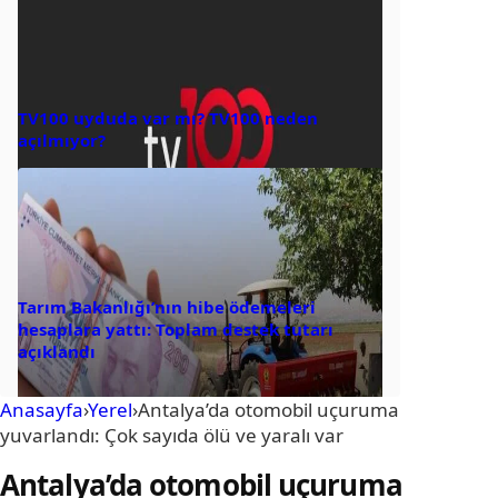
TV100 uyduda var mı? TV100 neden
açılmıyor?
Tarım Bakanlığı’nın hibe ödemeleri
hesaplara yattı: Toplam destek tutarı
açıklandı
Anasayfa
›
Yerel
›
Antalya’da otomobil uçuruma
yuvarlandı: Çok sayıda ölü ve yaralı var
Antalya’da otomobil uçuruma