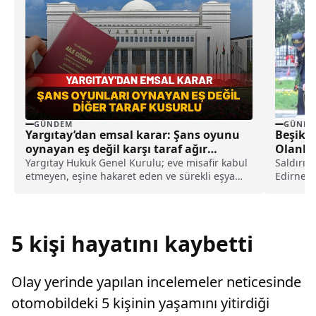
GÜNDEM
GÜNDE
Yargıtay’dan emsal karar: Şans oyunu
Beşikta
oynayan eş değil karşı taraf ağır
Olanlar
kusurlu sayıldı
Yargıtay Hukuk Genel Kurulu; eve misafir kabul
Saldırını
etmeyen, eşine hakaret eden ve sürekli eşya
Edirneka
değiştirerek masraf çıkaran kadını ağır kusurlu
düzenlen
sayarak, kadının eşine tazminat ödemesine
karar verdi.
5 kişi hayatını kaybetti
Olay yerinde yapılan incelemeler neticesinde
otomobildeki 5 kişinin yaşamını yitirdiği