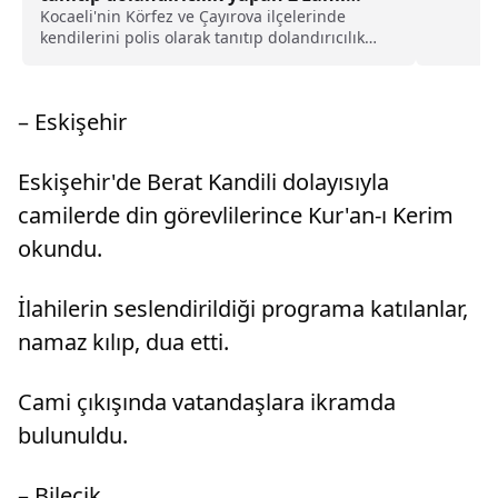
tutuklandı haberi
Kocaeli'nin Körfez ve Çayırova ilçelerinde
kendilerini polis olarak tanıtıp dolandırıcılık
yaptıkları gerekçesiyle gözaltına alınan 2
şüpheli tutuklandı.İl Emniyet Müdürlüğünden
yapılan açıklamaya göre, vatandaşların,
– Eskişehir
kendilerini polis ...
Eskişehir'de Berat Kandili dolayısıyla
camilerde din görevlilerince Kur'an-ı Kerim
okundu.
İlahilerin seslendirildiği programa katılanlar,
namaz kılıp, dua etti.
Cami çıkışında vatandaşlara ikramda
bulunuldu.
– Bilecik