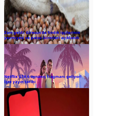
Zam geldi: Giresun’da fındık işçilerinin
yevmiyesi ve patoz ücretleri açıklandı
Netflix GTA 6 oynanış fragmanı geliyor!
İşte yayın tarihi