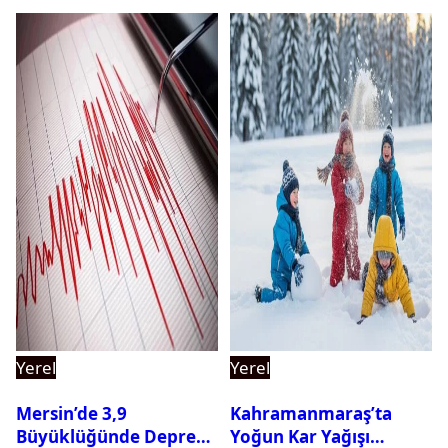
Yerel
Yerel
Mersin’de 3,9
Kahramanmaraş’ta
Büyüklüğünde Deprem
Yoğun Kar Yağışı