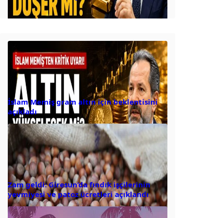
İslam Memiş gram altın için beklentisini
açıkladı
Zam geldi: Giresun’da fındık işçilerinin
yevmiyesi ve patoz ücretleri açıklandı