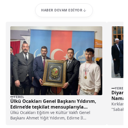
HABER DEVAM EDIYOR
YEREL
Diyane
YEREL
Namazı
Ülkü Ocakları Genel Başkanı Yıldırım,
Kırklare
Edirne’de teşkilat mensuplarıyla
"Sabah 
buluştu haberi
Ülkü Ocakları Eğitim ve Kültür Vakfı Genel
Diyanet İ
Başkanı Ahmet Yiğit Yıldırım, Edirne İl
Başkanlığını ziyaret etti.İl Başkanı Cihan