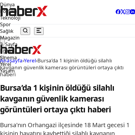
Dünya
Politika
Teknoloji
Spor
Sağlık
Magazin
3. Sayfa
Eğitim
Sinema
Anasayfa
›
Yerel
›
Bursa’da 1 kişinin öldüğü silahlı
Yerel
kavganın güvenlik kamerası görüntüleri ortaya çıktı
Yaşam
haberi
Bursa’da 1 kişinin öldüğü silahlı
kavganın güvenlik kamerası
görüntüleri ortaya çıktı haberi
Bursa'nın Orhangazi ilçesinde 18 Mart gecesi 1
kişinin hayatını kaybettiği silahlı kavganın