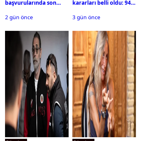
başvurularında son
kararları belli oldu: 94
durum ne?
isim terfi etti
2 gün önce
3 gün önce