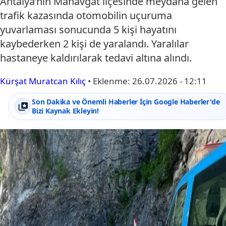
Antalya’nın Manavgat ilçesinde meydana gelen
trafik kazasında otomobilin uçuruma
yuvarlaması sonucunda 5 kişi hayatını
kaybederken 2 kişi de yaralandı. Yaralılar
hastaneye kaldırılarak tedavi altına alındı.
Kürşat Muratcan Kılıç
•
Eklenme:
26.07.2026 - 12:11
Son Dakika ve Önemli Haberler İçin Google Haberler'de
Bizi Kaynak Ekleyin!