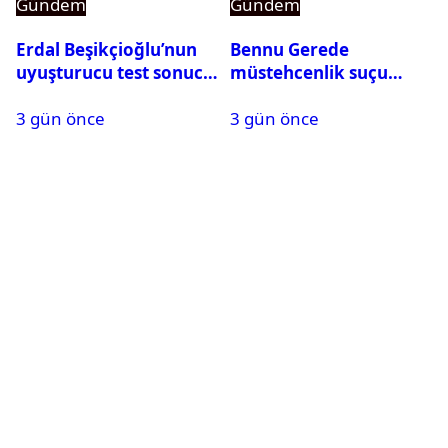
Gündem
Gündem
Erdal Beşikçioğlu’nun
Bennu Gerede
uyuşturucu test sonucu
müstehcenlik suçu
belli oldu
kapsamında gözaltına
3 gün önce
3 gün önce
alındı