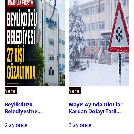
Yerel
Yerel
Beylikdüzü
Mayıs Ayında Okullar
Belediyesi’ne
Kardan Dolayı Tatil
Operasyon: 27 Kişi
Edildi
2 ay önce
3 ay önce
Gözaltına Alındı