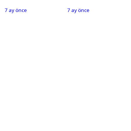
Oldu
Nedeniyle Okullar Yarın
7 ay önce
7 ay önce
Tatil