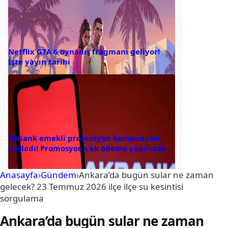
Netflix GTA 6 oynanış fragmanı geliyor!
İşte yayın tarihi
Akbank emekli promosyon kampanyası
başladı! Promosyona ek ödeme yapılacak
Anasayfa
›
Gündem
›
Ankara’da bugün sular ne zaman
gelecek? 23 Temmuz 2026 ilçe ilçe su kesintisi
sorgulama
Ankara’da bugün sular ne zaman