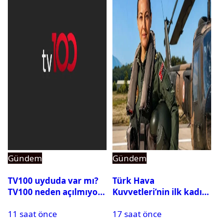
Gündem
Gündem
TV100 uyduda var mı?
Türk Hava
TV100 neden açılmıyor?
Kuvvetleri’nin ilk kadın
generali Özlem
11 saat önce
17 saat önce
Karapınar hakkında