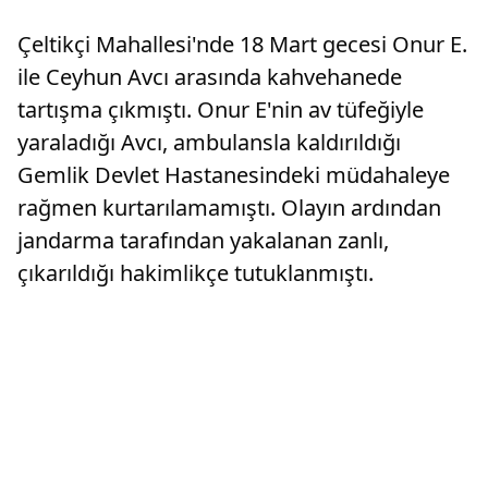
Çetin'den yapılan çalışmalar hakkında bilgi alan
Yıldırım, gençlerin bir hedefi ve geleceği olması
Çeltikçi Mahallesi'nde 18 Mart gecesi Onur E.
için çalışm...
ile Ceyhun Avcı arasında kahvehanede
tartışma çıkmıştı. Onur E'nin av tüfeğiyle
yaraladığı Avcı, ambulansla kaldırıldığı
Gemlik Devlet Hastanesindeki müdahaleye
rağmen kurtarılamamıştı. Olayın ardından
jandarma tarafından yakalanan zanlı,
çıkarıldığı hakimlikçe tutuklanmıştı.