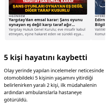
GÜNDEM
YEREL
Yargıtay’dan emsal karar: Şans oyunu
Edirne’
oynayan eş değil karşı taraf ağır
Bilgile
kusurlu sayıldı
Yargıtay Hukuk Genel Kurulu; eve misafir kabul
Valilikt
etmeyen, eşine hakaret eden ve sürekli eşya
Komutanl
değiştirerek masraf çıkaran kadını ağır kusurlu
Çocuk Kı
sayarak, kadının eşine tazminat ödemesine
karar verdi.
5 kişi hayatını kaybetti
Olay yerinde yapılan incelemeler neticesinde
otomobildeki 5 kişinin yaşamını yitirdiği
belirlenirken yaralı 2 kişi, ilk müdahalenin
ardından ambulanslarla hastaneye
götürüldü.