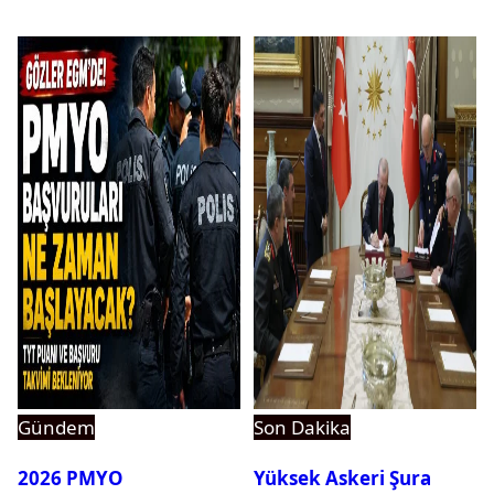
dikkat çeken detay
ortaya çıktı
Gündem
Son Dakika
2026 PMYO
Yüksek Askeri Şura