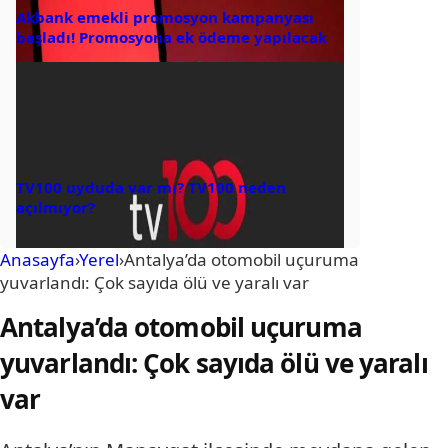
Akbank emekli promosyon kampanyası
başladı! Promosyona ek ödeme yapılacak
TV100 uyduda var mı? TV100 neden
açılmıyor?
Anasayfa
›
Yerel
›
Antalya’da otomobil uçuruma
yuvarlandı: Çok sayıda ölü ve yaralı var
Antalya’da otomobil uçuruma
yuvarlandı: Çok sayıda ölü ve yaralı
var