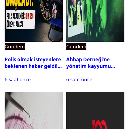
Gündem
Gündem
Polis olmak isteyenlere
Ahbap Derneği’ne
beklenen haber geldi!
yönetim kayyumu
PMYO başvuruları açıldı
atandı: Kapatma davası
6 saat önce
6 saat önce
açıldı