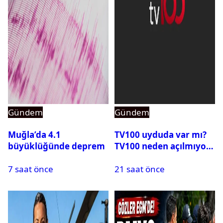
Gündem
Gündem
Muğla’da 4.1
TV100 uyduda var mı?
büyüklüğünde deprem
TV100 neden açılmıyor?
7 saat önce
21 saat önce