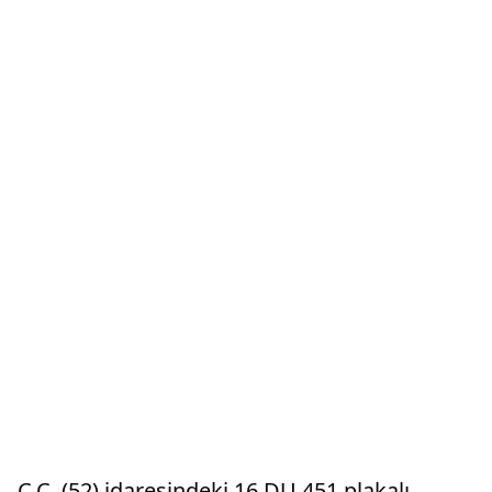
Ç.Ç. (52) idaresindeki 16 DU 451 plakalı