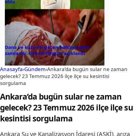
oldu
Dana ve kuzu eti geçen haftaya göre
zamlandı: Güncel fiyatlar açıklandı
Anasayfa
›
Gündem
›
Ankara’da bugün sular ne zaman
gelecek? 23 Temmuz 2026 ilçe ilçe su kesintisi
sorgulama
Ankara’da bugün sular ne zaman
gelecek? 23 Temmuz 2026 ilçe ilçe su
kesintisi sorgulama
Ankara Su ve Kanalizasyon İdaresi (ASKİ), arıza