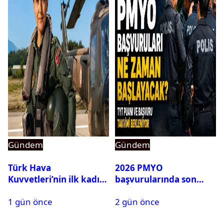
Gündem
Gündem
Türk Hava
2026 PMYO
Kuvvetleri’nin ilk kadın
başvurularında son
generali Özlem
durum ne?
1 gün önce
2 gün önce
Karapınar hakkında
dikkat çeken detay