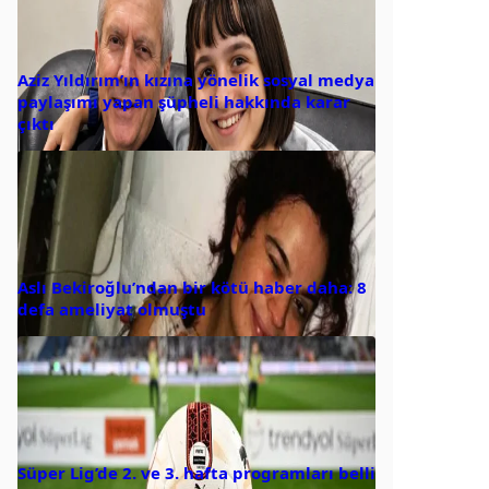
Aziz Yıldırım’ın kızına yönelik sosyal medya
paylaşımı yapan şüpheli hakkında karar
çıktı
Aslı Bekiroğlu’ndan bir kötü haber daha: 8
defa ameliyat olmuştu
Süper Lig’de 2. ve 3. hafta programları belli