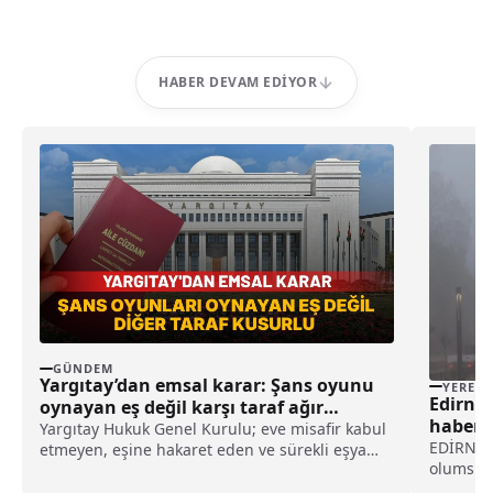
HABER DEVAM EDIYOR
GÜNDEM
Yargıtay’dan emsal karar: Şans oyunu
YEREL
Edirne 
oynayan eş değil karşı taraf ağır
haberi
kusurlu sayıldı
Yargıtay Hukuk Genel Kurulu; eve misafir kabul
EDİRNE (
etmeyen, eşine hakaret eden ve sürekli eşya
olumsuz 
değiştirerek masraf çıkaran kadını ağır kusurlu
yana sür
sayarak, kadının eşine tazminat ödemesine