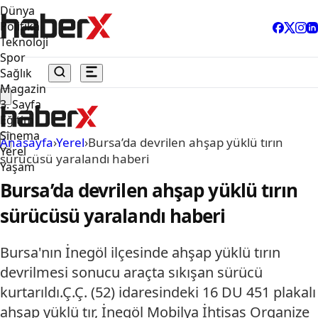
Dünya
Politika
Teknoloji
Spor
Sağlık
Magazin
3. Sayfa
Eğitim
Sinema
Anasayfa
›
Yerel
›
Bursa’da devrilen ahşap yüklü tırın
Yerel
sürücüsü yaralandı haberi
Yaşam
Bursa’da devrilen ahşap yüklü tırın
sürücüsü yaralandı haberi
Bursa'nın İnegöl ilçesinde ahşap yüklü tırın
devrilmesi sonucu araçta sıkışan sürücü
kurtarıldı.Ç.Ç. (52) idaresindeki 16 DU 451 plakalı
ahşap yüklü tır, İnegöl Mobilya İhtisas Organize