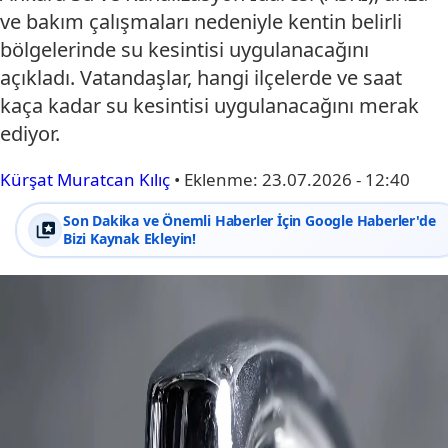
ve bakım çalışmaları nedeniyle kentin belirli
bölgelerinde su kesintisi uygulanacağını
açıkladı. Vatandaşlar, hangi ilçelerde ve saat
kaça kadar su kesintisi uygulanacağını merak
ediyor.
Kürşat Muratcan Kılıç
•
Eklenme:
23.07.2026 - 12:40
Son Dakika ve Önemli Haberler İçin Google Haberler'de
Bizi Kaynak Ekleyin!