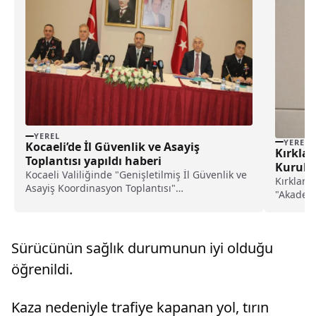
YEREL
YEREL
Kocaeli’de İl Güvenlik ve Asayiş
Kırklar
Toplantısı yapıldı haberi
Kurul T
Kocaeli Valiliğinde "Genişletilmiş İl Güvenlik ve
Kırklarel
Asayiş Koordinasyon Toplantısı"
"Akademi
gerçekleştirildi.Vali İlhami Aktaş'ın
gerçekleş
başkanlığında yapılan toplantıda, terör ve
Derslikl
organize suç örgütleri, kaçakçılık, asayiş, trafik,
Prof. Dr
GBT kontrolleri, aran...
Sürücünün sağlık durumunun iyi olduğu
akademik
öğrenildi.
Kaza nedeniyle trafiye kapanan yol, tırın