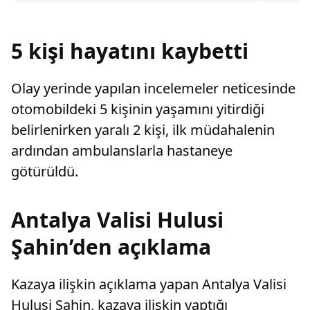
artırdı.
karar verdi.
metreye 
önlem al
5 kişi hayatını kaybetti
Olay yerinde yapılan incelemeler neticesinde
otomobildeki 5 kişinin yaşamını yitirdiği
belirlenirken yaralı 2 kişi, ilk müdahalenin
ardından ambulanslarla hastaneye
götürüldü.
Antalya Valisi Hulusi
Şahin’den açıklama
Kazaya ilişkin açıklama yapan Antalya Valisi
Hulusi Şahin, kazaya ilişkin yaptığı