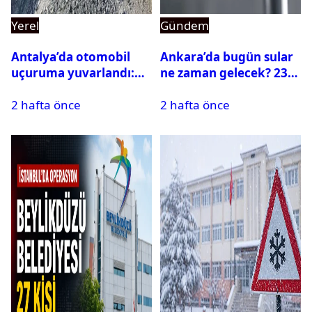
Yerel
Gündem
Antalya’da otomobil
Ankara’da bugün sular
uçuruma yuvarlandı:
ne zaman gelecek? 23
Çok sayıda ölü ve yaralı
Temmuz 2026 ilçe ilçe
2 hafta önce
2 hafta önce
var
su kesintisi sorgulama