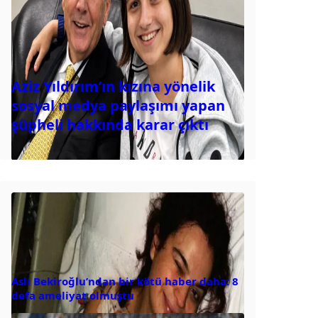
Aziz Yıldırım’ın kızına yönelik
sosyal medya paylaşımı yapan
şüpheli hakkında karar çıktı
Aslı Bekiroğlu’ndan bir kötü haber daha: 8
defa ameliyat olmuştu