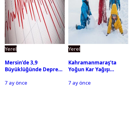
Yerel
Yerel
Mersin’de 3,9
Kahramanmaraş’ta
Büyüklüğünde Deprem
Yoğun Kar Yağışı
Oldu
Nedeniyle Okullar Yarın
7 ay önce
7 ay önce
Tatil