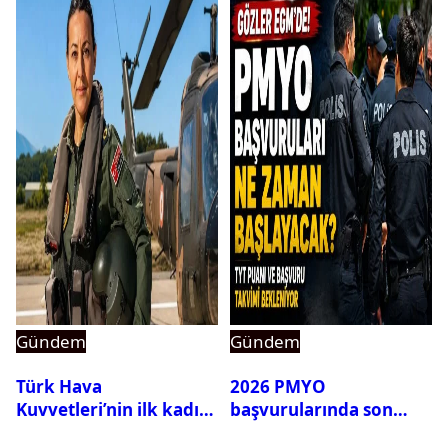
Gündem
Gündem
Türk Hava
2026 PMYO
Kuvvetleri’nin ilk kadın
başvurularında son
generali Özlem
durum ne?