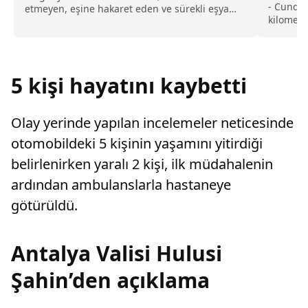
- Cunda 
etmeyen, eşine hakaret eden ve sürekli eşya
kilomet
değiştirerek masraf çıkaran kadını ağır kusurlu
Sarımsakl
sayarak, kadının eşine tazminat ödemesine
izlendiği
karar verdi.
doğal gü
tesisleri
5 kişi hayatını kaybetti
Turizm M
"Derdimi
getirebi
Olay yerinde yapılan incelemeler neticesinde
yayabilm
otomobildeki 5 kişinin yaşamını yitirdiği
belirlenirken yaralı 2 kişi, ilk müdahalenin
ardından ambulanslarla hastaneye
götürüldü.
Antalya Valisi Hulusi
Şahin’den açıklama