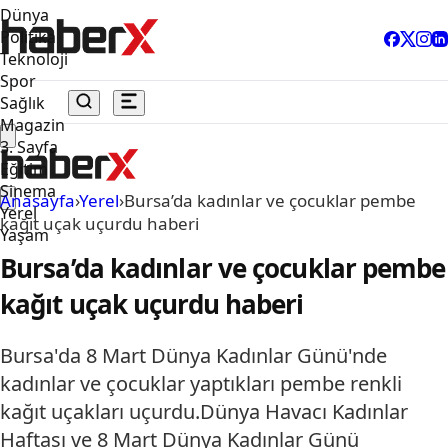
Dünya
Politika
Teknoloji
Spor
Sağlık
Magazin
3. Sayfa
Eğitim
Sinema
Anasayfa
›
Yerel
›
Bursa’da kadınlar ve çocuklar pembe
Yerel
kağıt uçak uçurdu haberi
Yaşam
Bursa’da kadınlar ve çocuklar pembe
kağıt uçak uçurdu haberi
Bursa'da 8 Mart Dünya Kadınlar Günü'nde
kadınlar ve çocuklar yaptıkları pembe renkli
kağıt uçakları uçurdu.Dünya Havacı Kadınlar
Haftası ve 8 Mart Dünya Kadınlar Günü