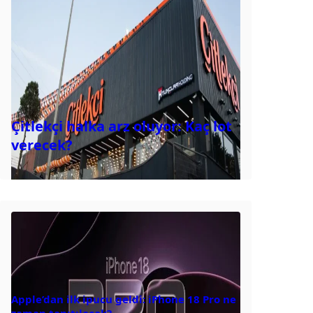
Çitlekçi halka arz oluyor: Kaç lot
verecek?
Apple’dan ilk ipucu geldi: iPhone 18 Pro ne