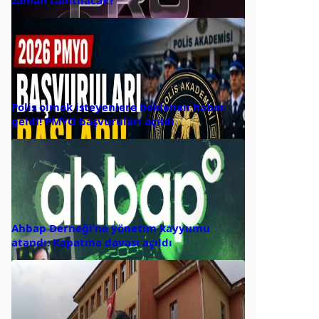
zaman tanıtılacak?
Polis olmak isteyenlere beklenen haber
geldi! PMYO başvuruları açıldı
Ahbap Derneği’ne yönetim kayyumu
atandı: Kapatma davası açıldı