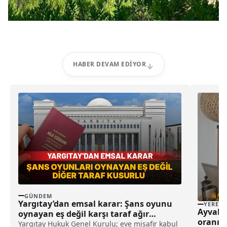
HABER DEVAM EDIYOR
GÜNDEM
Yargıtay’dan emsal karar: Şans oyunu
YEREL
Ayvalık
oynayan eş değil karşı taraf ağır
oranı y
kusurlu sayıldı
Yargıtay Hukuk Genel Kurulu; eve misafir kabul