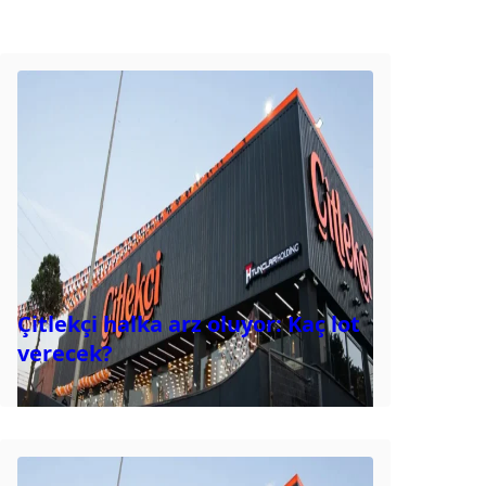
Çitlekçi halka arz oluyor: Kaç lot
verecek?