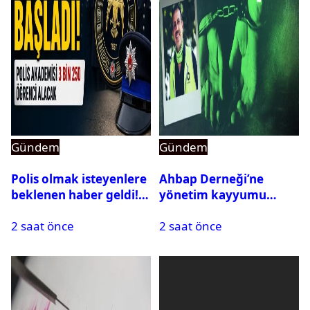
Gündem
Gündem
Polis olmak isteyenlere
Ahbap Derneği’ne
beklenen haber geldi!
yönetim kayyumu
PMYO başvuruları açıldı
atandı: Kapatma davası
2 saat önce
2 saat önce
açıldı