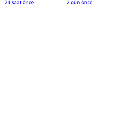
24 saat önce
2 gün önce
Karapınar hakkında
dikkat çeken detay
ortaya çıktı