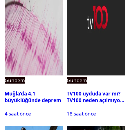
Gündem
Gündem
Muğla’da 4.1
TV100 uyduda var mı?
büyüklüğünde deprem
TV100 neden açılmıyor?
4 saat önce
18 saat önce