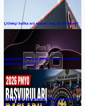
Çitlekçi halka arz oluyor: Kaç lot verecek?
Apple’dan ilk ipucu geldi: iPhone 18 Pro ne
zaman tanıtılacak?
Polis olmak isteyenlere beklenen haber
geldi! PMYO başvuruları açıldı