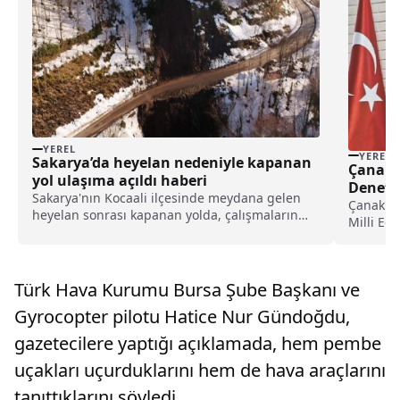
YEREL
YEREL
Sakarya’da heyelan nedeniyle kapanan
Çanakk
yol ulaşıma açıldı haberi
Denetçi
Sakarya'nın Kocaali ilçesinde meydana gelen
imzala
Çanakkal
heyelan sonrası kapanan yolda, çalışmaların
Milli Eğ
ardından ulaşım yeniden sağlanmaya
sağlıklı 
başladı.Kocaali ve Hendek ilçeleri arasında
yaygınla
ulaşımı sağlayan kara yolunun Çamdağı
Gıda Dene
mevkisinde heyelan meydana gelmesi ...
Türk Hava Kurumu Bursa Şube Başkanı ve
imzaland
Gyrocopter pilotu Hatice Nur Gündoğdu,
gazetecilere yaptığı açıklamada, hem pembe
uçakları uçurduklarını hem de hava araçlarını
tanıttıklarını söyledi.