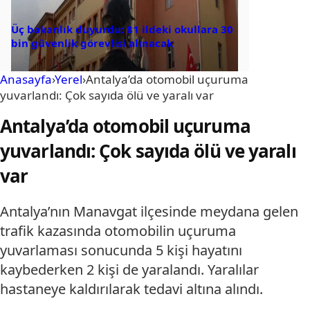
Üç bakanlık duyurdu: 81 ildeki okullara 30
bin güvenlik görevlisi alınacak
Anasayfa
›
Yerel
›
Antalya’da otomobil uçuruma
yuvarlandı: Çok sayıda ölü ve yaralı var
Antalya’da otomobil uçuruma
yuvarlandı: Çok sayıda ölü ve yaralı
var
Antalya’nın Manavgat ilçesinde meydana gelen
trafik kazasında otomobilin uçuruma
yuvarlaması sonucunda 5 kişi hayatını
kaybederken 2 kişi de yaralandı. Yaralılar
hastaneye kaldırılarak tedavi altına alındı.