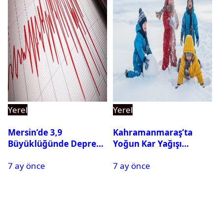
Yerel
Yerel
Mersin’de 3,9
Kahramanmaraş’ta
Büyüklüğünde Deprem
Yoğun Kar Yağışı
Oldu
Nedeniyle Okullar Yarın
7 ay önce
7 ay önce
Tatil