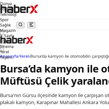
Dünya
Politika
Teknoloji
Spor
Sağlık
Magazin
3. Sayfa
Eğitim
Sinema
Yerel
Anasayfa
›
Yerel
›
Bursa’da kamyon ile otomobilin çarpıştığı
Yaşam
Bursa’da kamyon ile ot
Müftüsü Çelik yaralan
Bursa'nın Gürsu ilçesinde kamyon ile çarpışan o
plakalı kamyon, Karapınar Mahallesi Ankara Yolu