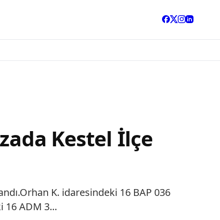
zada Kestel İlçe
landı.Orhan K. idaresindeki 16 BAP 036
i 16 ADM 3...