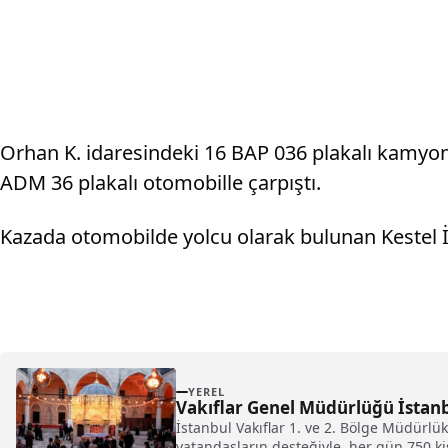
Orhan K. idaresindeki 16 BAP 036 plakalı kamyon
ADM 36 plakalı otomobille çarpıştı.
Kazada otomobilde yolcu olarak bulunan Kestel İ
YEREL
Vakıflar Genel Müdürlüğü İstanbu
İstanbul Vakıflar 1. ve 2. Bölge Müdürlü
vatandaşların desteğiyle, her gün 750 kişi