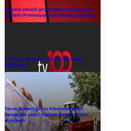
Akbank emekli promosyon kampanyası
başladı! Promosyona ek ödeme yapılacak
TV100 uyduda var mı? TV100 neden
açılmıyor?
Tarım Bakanlığı’nın hibe ödemeleri
hesaplara yattı: Toplam destek tutarı
açıklandı