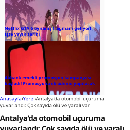
Netflix GTA 6 oynanış fragmanı geliyor!
İşte yayın tarihi
Akbank emekli promosyon kampanyası
başladı! Promosyona ek ödeme yapılacak
Anasayfa
›
Yerel
›
Antalya’da otomobil uçuruma
yuvarlandı: Çok sayıda ölü ve yaralı var
Antalya’da otomobil uçuruma
yuvarlandı: Çok sayıda ölü ve yaralı