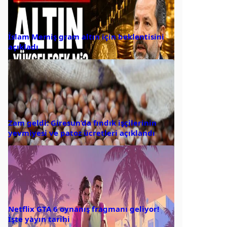
İslam Memiş gram altın için beklentisini
açıkladı
Zam geldi: Giresun’da fındık işçilerinin
yevmiyesi ve patoz ücretleri açıklandı
Netflix GTA 6 oynanış fragmanı geliyor!
İşte yayın tarihi