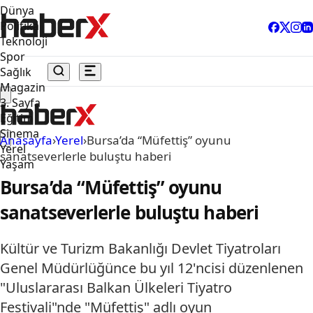
Dünya
Politika
Teknoloji
Spor
Sağlık
Magazin
3. Sayfa
Eğitim
Sinema
Anasayfa
›
Yerel
›
Bursa’da “Müfettiş” oyunu
Yerel
sanatseverlerle buluştu haberi
Yaşam
Bursa’da “Müfettiş” oyunu
sanatseverlerle buluştu haberi
Kültür ve Turizm Bakanlığı Devlet Tiyatroları
Genel Müdürlüğünce bu yıl 12'ncisi düzenlenen
"Uluslararası Balkan Ülkeleri Tiyatro
Festivali"nde "Müfettiş" adlı oyun