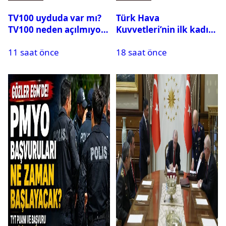
TV100 uyduda var mı?
Türk Hava
TV100 neden açılmıyor?
Kuvvetleri’nin ilk kadın
generali Özlem
11 saat önce
18 saat önce
Karapınar hakkında
dikkat çeken detay
ortaya çıktı