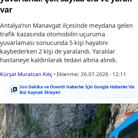
var
Antalya’nın Manavgat ilçesinde meydana gelen
trafik kazasında otomobilin uçuruma
yuvarlaması sonucunda 5 kişi hayatını
kaybederken 2 kişi de yaralandı. Yaralılar
hastaneye kaldırılarak tedavi altına alındı.
Kürşat Muratcan Kılıç
•
Eklenme:
26.07.2026 - 12:11
Son Dakika ve Önemli Haberler İçin Google Haberler'de
Bizi Kaynak Ekleyin!