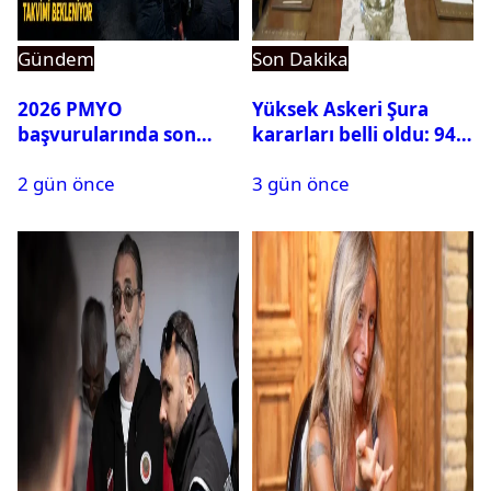
Gündem
Son Dakika
2026 PMYO
Yüksek Askeri Şura
başvurularında son
kararları belli oldu: 94
durum ne?
isim terfi etti
2 gün önce
3 gün önce