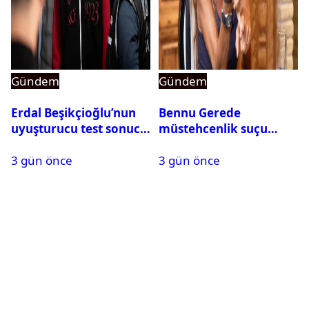
Gündem
Gündem
Erdal Beşikçioğlu’nun
Bennu Gerede
uyuşturucu test sonucu
müstehcenlik suçu
belli oldu
kapsamında gözaltına
3 gün önce
3 gün önce
alındı