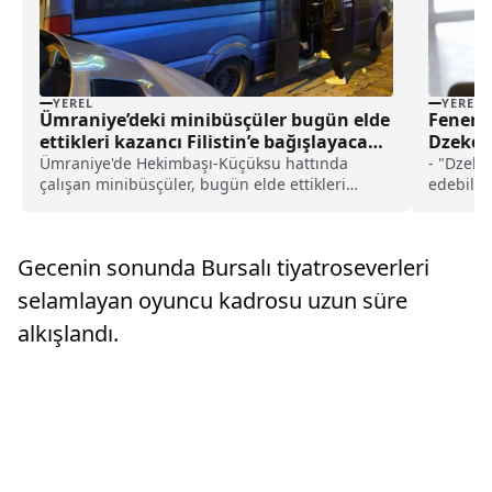
YEREL
YEREL
Ümraniye’deki minibüsçüler bugün elde
Fenerba
ettikleri kazancı Filistin’e bağışlayacak
Dzeko’n
haberi
oynayab
Ümraniye'de Hekimbaşı-Küçüksu hattında
- "Dzeko
çalışan minibüsçüler, bugün elde ettikleri
edebilir
kazancı İsrail'in saldırıları altındaki Filistin
yaşında 
halkına gönderecek.Hatta çalışan 9 aracın
direktö
sahibi, Gazze'de yaşanan insanlık dramına
istiyoru
Gecenin sonunda Bursalı tiyatroseverleri
dikkati çekm...
itibaren 
çünkü fu
selamlayan oyuncu kadrosu uzun süre
değil"
alkışlandı.