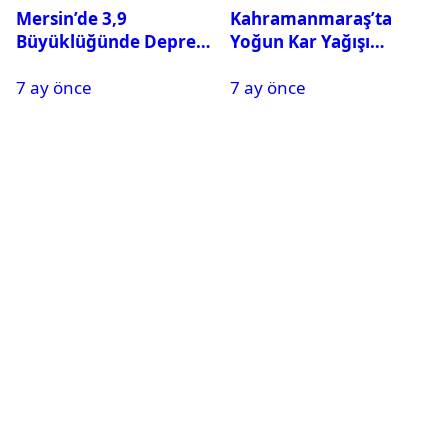
Mersin’de 3,9
Kahramanmaraş’ta
Büyüklüğünde Deprem
Yoğun Kar Yağışı
Oldu
Nedeniyle Okullar Yarın
7 ay önce
7 ay önce
Tatil