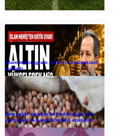
İslam Memiş gram altın için beklentisini
açıkladı
Zam geldi: Giresun’da fındık işçilerinin
yevmiyesi ve patoz ücretleri açıklandı