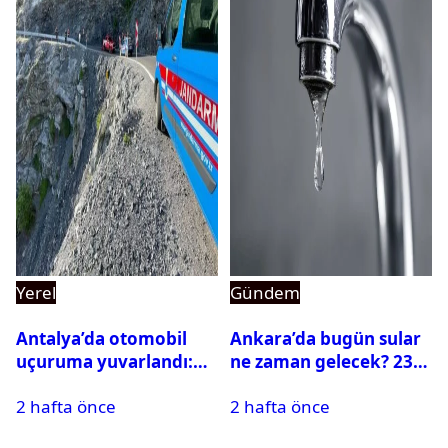
Yerel
Gündem
Antalya’da otomobil
Ankara’da bugün sular
uçuruma yuvarlandı:
ne zaman gelecek? 23
Çok sayıda ölü ve yaralı
Temmuz 2026 ilçe ilçe
2 hafta önce
2 hafta önce
var
su kesintisi sorgulama