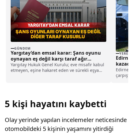
GÜNDEM
Yargıtay’dan emsal karar: Şans oyunu
YEREL
Edirne’
oynayan eş değil karşı taraf ağır
kazada 
kusurlu sayıldı
Yargıtay Hukuk Genel Kurulu; eve misafir kabul
Edirne'n
etmeyen, eşine hakaret eden ve sürekli eşya
çarpıştığ
değiştirerek masraf çıkaran kadını ağır kusurlu
idaresind
sayarak, kadının eşine tazminat ödemesine
Kırklare
karar verdi.
kavşağın
otomobill
5 kişi hayatını kaybetti
Olay yerinde yapılan incelemeler neticesinde
otomobildeki 5 kişinin yaşamını yitirdiği