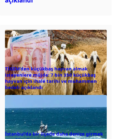
açıklandı
TİGEM’den küçükbaş hayvan almak
isteyenlere müjde: 7 bin 350 küçükbaş
hayvan için ihale tarihi ve muhammen
bedeli açıklandı
İstanbul’da bir ilçede daha denize girmek