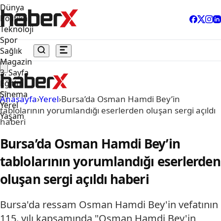
Dünya
Politika
Teknoloji
Spor
Sağlık
Magazin
3. Sayfa
Eğitim
Sinema
Anasayfa
›
Yerel
›
Bursa’da Osman Hamdi Bey’in
Yerel
tablolarının yorumlandığı eserlerden oluşan sergi açıldı
Yaşam
haberi
Bursa’da Osman Hamdi Bey’in
tablolarının yorumlandığı eserlerden
oluşan sergi açıldı haberi
Bursa'da ressam Osman Hamdi Bey'in vefatının
115. yılı kapsamında "Osman Hamdi Bey'in