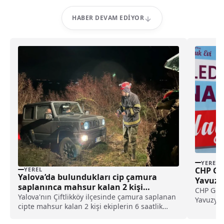
HABER DEVAM EDIYOR
YEREL
CHP Ge
YEREL
Yalova’da bulundukları cip çamura
Yavuzyı
saplanınca mahsur kalan 2 kişi
açılışı
CHP Gene
kurtarıldı haberi
Yalova'nın Çiftlikköy ilçesinde çamura saplanan
Yavuzyıl
cipte mahsur kalan 2 kişi ekiplerin 6 saatlik
Çocuk Evi
çalışmasıyla kurtarıldı.İlçedeki Gacık ile
burada y