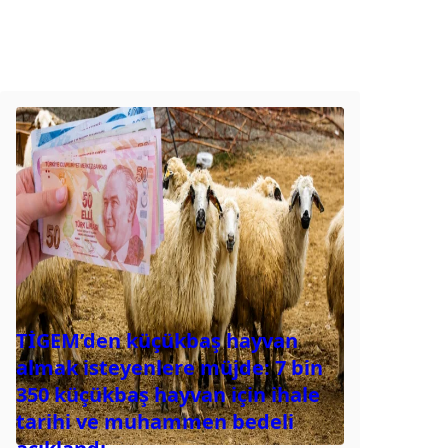
TİGEM’den küçükbaş hayvan
almak isteyenlere müjde: 7 bin
350 küçükbaş hayvan için ihale
tarihi ve muhammen bedeli