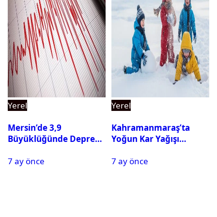
Yerel
Yerel
Mersin’de 3,9
Kahramanmaraş’ta
Büyüklüğünde Deprem
Yoğun Kar Yağışı
Oldu
Nedeniyle Okullar Yarın
7 ay önce
7 ay önce
Tatil