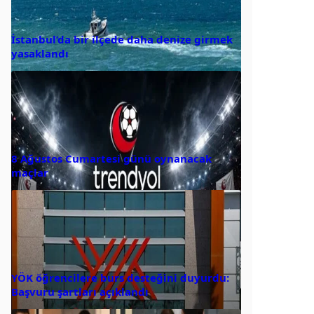
İstanbul’da bir ilçede daha denize girmek
yasaklandı
8 Ağustos Cumartesi günü oynanacak
maçlar
YÖK öğrencilere burs desteğini duyurdu:
Başvuru şartları açıklandı