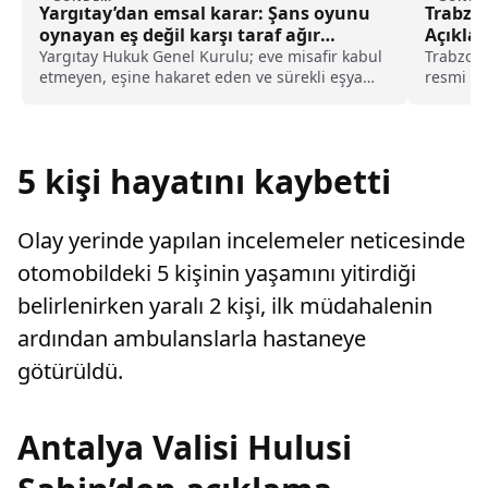
Yargıtay’dan emsal karar: Şans oyunu
Trabzon
oynayan eş değil karşı taraf ağır
Açıkla
kusurlu sayıldı
Yargıtay Hukuk Genel Kurulu; eve misafir kabul
Trabzons
etmeyen, eşine hakaret eden ve sürekli eşya
resmi ol
değiştirerek masraf çıkaran kadını ağır kusurlu
açıklama
sayarak, kadının eşine tazminat ödemesine
karar verdi.
5 kişi hayatını kaybetti
Olay yerinde yapılan incelemeler neticesinde
otomobildeki 5 kişinin yaşamını yitirdiği
belirlenirken yaralı 2 kişi, ilk müdahalenin
ardından ambulanslarla hastaneye
götürüldü.
Antalya Valisi Hulusi