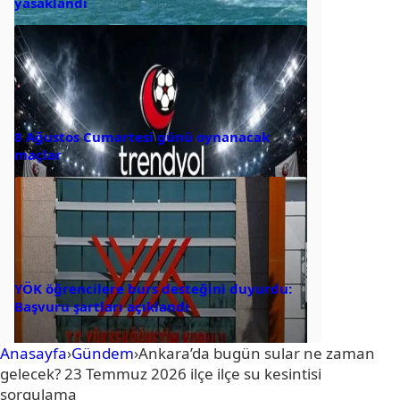
yasaklandı
8 Ağustos Cumartesi günü oynanacak
maçlar
YÖK öğrencilere burs desteğini duyurdu:
Başvuru şartları açıklandı
Anasayfa
›
Gündem
›
Ankara’da bugün sular ne zaman
gelecek? 23 Temmuz 2026 ilçe ilçe su kesintisi
sorgulama