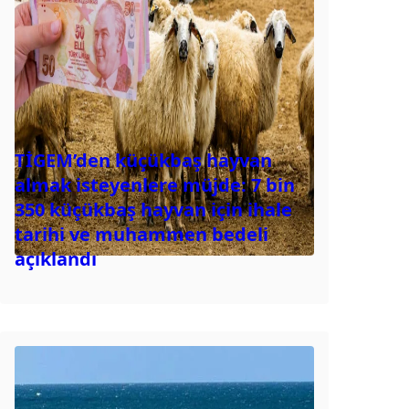
TİGEM’den küçükbaş hayvan
almak isteyenlere müjde: 7 bin
350 küçükbaş hayvan için ihale
tarihi ve muhammen bedeli
açıklandı