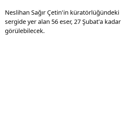
Laledere köyleri arasında cip ile girdikleri
belediyec
arazide çamura saplanarak mahsur kalan M.A.
söyledi.S
Neslihan Sağır Çetin'in küratörlüğündeki
(45) ile Ç....
sergide yer alan 56 eser, 27 Şubat'a kadar
görülebilecek.