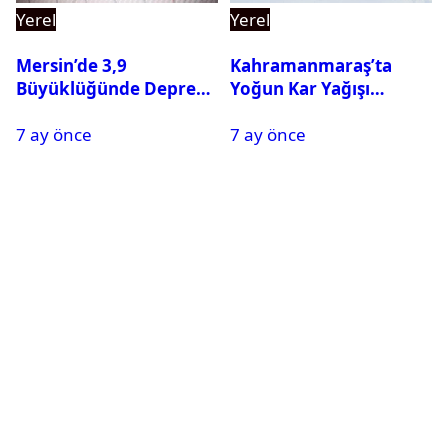
Yerel
Yerel
Mersin’de 3,9
Kahramanmaraş’ta
Büyüklüğünde Deprem
Yoğun Kar Yağışı
Oldu
Nedeniyle Okullar Yarın
7 ay önce
7 ay önce
Tatil