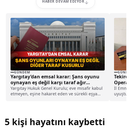
HABER DEVAM EDIYOR
GÜNDEM
GÜNDE
Yargıtay’dan emsal karar: Şans oyunu
Tekird
oynayan eş değil karşı taraf ağır
Operas
kusurlu sayıldı
Yargıtay Hukuk Genel Kurulu; eve misafir kabul
İl Emniy
etmeyen, eşine hakaret eden ve sürekli eşya
uyuşturu
değiştirerek masraf çıkaran kadını ağır kusurlu
düzenle
sayarak, kadının eşine tazminat ödemesine
ilçelerin
karar verdi.
5 kişi hayatını kaybetti