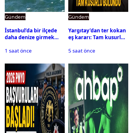
Gündem
Gündem
İstanbul’da bir ilçede
Yargıtay’dan ter kokan
daha denize girmek
eş kararı: Tam kusurlu
yasaklandı
bulundu
1 saat önce
5 saat önce