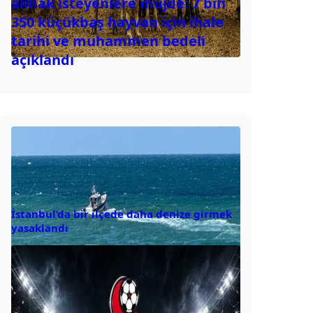
almak isteyenlere müjde: 7 bin
350 küçükbaş hayvan için ihale
tarihi ve muhammen bedeli
açıklandı
İstanbul’da bir ilçede daha denize girmek
yasaklandı