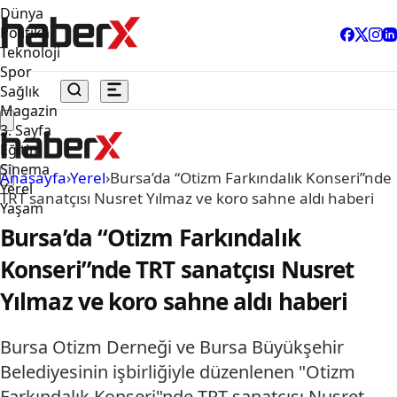
Dünya
Politika
Teknoloji
Spor
Sağlık
Magazin
3. Sayfa
Eğitim
Sinema
Anasayfa
›
Yerel
›
Bursa’da “Otizm Farkındalık Konseri”nde
Yerel
TRT sanatçısı Nusret Yılmaz ve koro sahne aldı haberi
Yaşam
Bursa’da “Otizm Farkındalık
Konseri”nde TRT sanatçısı Nusret
Yılmaz ve koro sahne aldı haberi
Bursa Otizm Derneği ve Bursa Büyükşehir
Belediyesinin işbirliğiyle düzenlenen "Otizm
Farkındalık Konseri"nde TRT sanatçısı Nusret