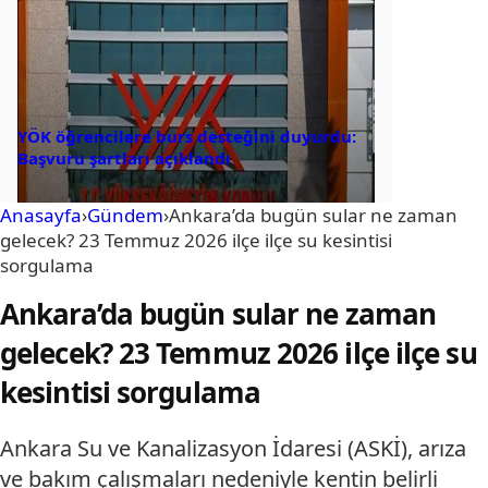
YÖK öğrencilere burs desteğini duyurdu:
Başvuru şartları açıklandı
Anasayfa
›
Gündem
›
Ankara’da bugün sular ne zaman
gelecek? 23 Temmuz 2026 ilçe ilçe su kesintisi
sorgulama
Ankara’da bugün sular ne zaman
gelecek? 23 Temmuz 2026 ilçe ilçe su
kesintisi sorgulama
Ankara Su ve Kanalizasyon İdaresi (ASKİ), arıza
ve bakım çalışmaları nedeniyle kentin belirli