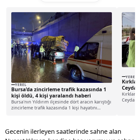
YEREL
Kırklar
YEREL
Ceyda’y
Bursa’da zincirleme trafik kazasında 1
Kırklare
kişi öldü, 4 kişi yaralandı haberi
Ceyda Bu
Bursa'nın Yıldırım ilçesinde dört aracın karıştığı
annesi N
zincirleme trafik kazasında 1 kişi hayatını
tüm vat
kaybetti, 4 kişi yaralandı.Ankara Yolu Caddesi
kutladı.
Mimar Sinan battıçıktısında Cenk D.
içerisind
yönetimindeki 16 BFZ 159 plakalı otomobil,
Gecenin ilerleyen saatlerinde sahne alan
çarptığı 45 NJ 34...