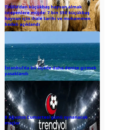
TİGEM’den küçükbaş hayvan almak
isteyenlere müjde: 7 bin 350 küçükbaş
hayvan için ihale tarihi ve muhammen
bedeli açıklandı
İstanbul’da bir ilçede daha denize girmek
yasaklandı
8 Ağustos Cumartesi günü oynanacak
maçlar