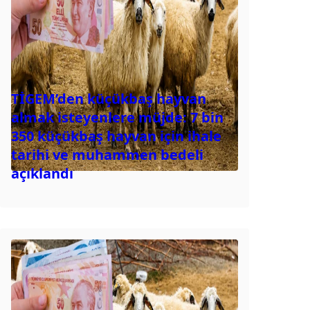
TİGEM’den küçükbaş hayvan
almak isteyenlere müjde: 7 bin
350 küçükbaş hayvan için ihale
tarihi ve muhammen bedeli
açıklandı