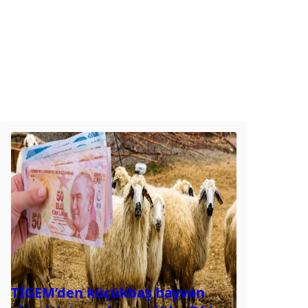
TİGEM’den küçükbaş hayvan