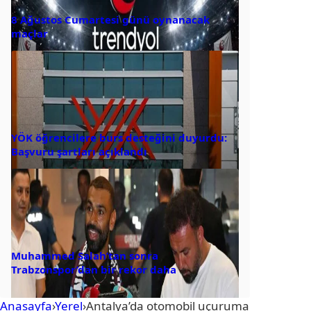
8 Ağustos Cumartesi günü oynanacak
maçlar
YÖK öğrencilere burs desteğini duyurdu:
Başvuru şartları açıklandı
Muhammed Salah’tan sonra
Trabzonspor’dan bir rekor daha
Anasayfa
›
Yerel
›
Antalya’da otomobil uçuruma