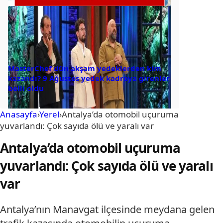
MasterChef dün akşam yedeklerden kim
kazandı? 9 Ağustos yedek kadroya girenler
belli oldu
Anasayfa
›
Yerel
›
Antalya’da otomobil uçuruma
yuvarlandı: Çok sayıda ölü ve yaralı var
Antalya’da otomobil uçuruma
yuvarlandı: Çok sayıda ölü ve yaralı
var
Antalya’nın Manavgat ilçesinde meydana gelen