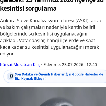
kesintisi sorgulama
Ankara Su ve Kanalizasyon İdaresi (ASKİ), arıza
ve bakım çalışmaları nedeniyle kentin belirli
bölgelerinde su kesintisi uygulanacağını
açıkladı. Vatandaşlar, hangi ilçelerde ve saat
kaça kadar su kesintisi uygulanacağını merak
ediyor.
Kürşat Muratcan Kılıç
•
Eklenme:
23.07.2026 - 12:40
Son Dakika ve Önemli Haberler İçin Google Haberler'de
Bizi Kaynak Ekleyin!