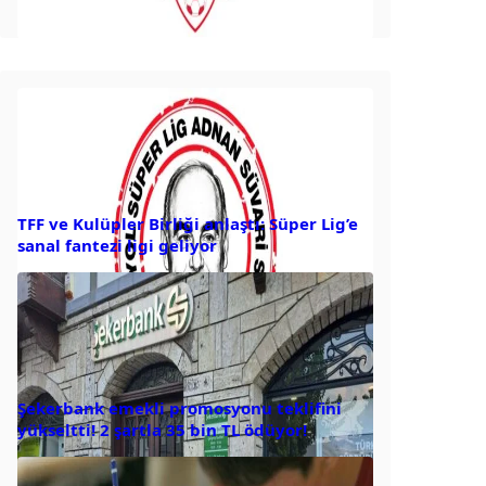
TFF ve Kulüpler Birliği anlaştı: Süper Lig’e
sanal fantezi ligi geliyor
Şekerbank emekli promosyonu teklifini
yükseltti! 2 şartla 35 bin TL ödüyor!