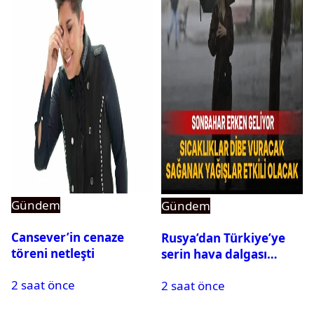
Gündem
Gündem
Cansever’in cenaze
Rusya’dan Türkiye’ye
töreni netleşti
serin hava dalgası
geliyor: Sıcaklık birden
2 saat önce
2 saat önce
düşecek