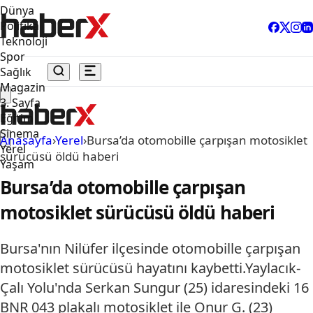
Dünya
Politika
Teknoloji
Spor
Sağlık
Magazin
3. Sayfa
Eğitim
Sinema
Anasayfa
›
Yerel
›
Bursa’da otomobille çarpışan motosiklet
Yerel
sürücüsü öldü haberi
Yaşam
Bursa’da otomobille çarpışan
motosiklet sürücüsü öldü haberi
Bursa'nın Nilüfer ilçesinde otomobille çarpışan
motosiklet sürücüsü hayatını kaybetti.Yaylacık-
Çalı Yolu'nda Serkan Sungur (25) idaresindeki 16
BNR 043 plakalı motosiklet ile Onur G. (23)