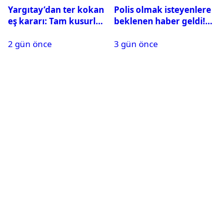
Yargıtay’dan ter kokan
Polis olmak isteyenlere
eş kararı: Tam kusurlu
beklenen haber geldi!
bulundu
PMYO başvuruları açıldı
2 gün önce
3 gün önce