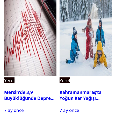
Yerel
Yerel
Mersin’de 3,9
Kahramanmaraş’ta
Büyüklüğünde Deprem
Yoğun Kar Yağışı
Oldu
Nedeniyle Okullar Yarın
7 ay önce
7 ay önce
Tatil