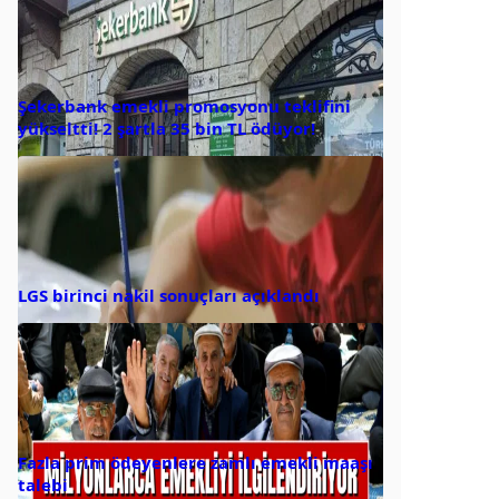
Şekerbank emekli promosyonu teklifini
yükseltti! 2 şartla 35 bin TL ödüyor!
LGS birinci nakil sonuçları açıklandı
Fazla prim ödeyenlere zamlı emekli maaşı
talebi