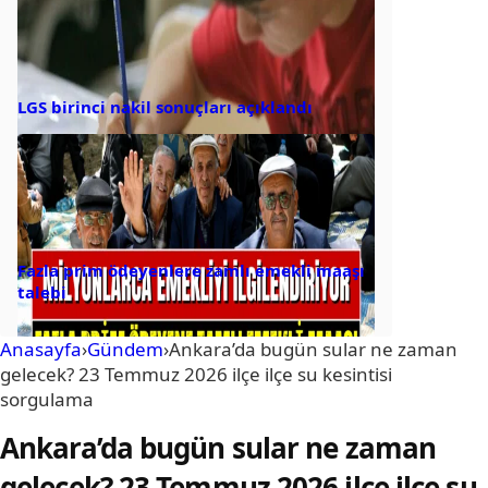
LGS birinci nakil sonuçları açıklandı
Fazla prim ödeyenlere zamlı emekli maaşı
talebi
Anasayfa
›
Gündem
›
Ankara’da bugün sular ne zaman
gelecek? 23 Temmuz 2026 ilçe ilçe su kesintisi
sorgulama
Ankara’da bugün sular ne zaman
gelecek? 23 Temmuz 2026 ilçe ilçe su