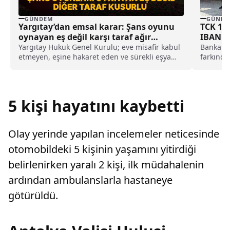
GÜNDEM
GÜNDE
Yargıtay’dan emsal karar: Şans oyunu
TCK 15
oynayan eş değil karşı taraf ağır
IBAN m
kusurlu sayıldı
mi geli
Yargıtay Hukuk Genel Kurulu; eve misafir kabul
Banka he
etmeyen, eşine hakaret eden ve sürekli eşya
farkında
değiştirerek masraf çıkaran kadını ağır kusurlu
binlerce
sayarak, kadının eşine tazminat ödemesine
mağdurla
karar verdi.
komisyon
5 kişi hayatını kaybetti
Olay yerinde yapılan incelemeler neticesinde
otomobildeki 5 kişinin yaşamını yitirdiği
belirlenirken yaralı 2 kişi, ilk müdahalenin
ardından ambulanslarla hastaneye
götürüldü.