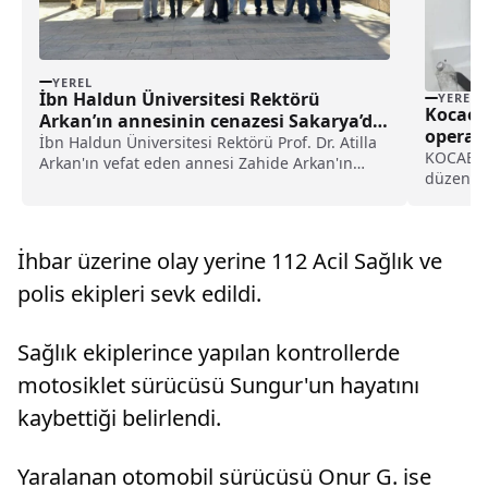
YEREL
İbn Haldun Üniversitesi Rektörü
YEREL
Kocaeli
Arkan’ın annesinin cenazesi Sakarya’da
operas
defnedildi haberi
İbn Haldun Üniversitesi Rektörü Prof. Dr. Atilla
tutukl
KOCAELİ 
Arkan'ın vefat eden annesi Zahide Arkan'ın
düzenlen
cenazesi, Sakarya'da toprağa verildi.Tedavi
gözaltın
gördüğü İstanbul'daki bir hastanede 88
Jandarma
yaşında yaşamını yitiren Zahide Arkan'ın cena...
mühimmat
İhbar üzerine olay yerine 112 Acil Sağlık ve
işledikle
polis ekipleri sevk edildi.
Sağlık ekiplerince yapılan kontrollerde
motosiklet sürücüsü Sungur'un hayatını
kaybettiği belirlendi.
Yaralanan otomobil sürücüsü Onur G. ise