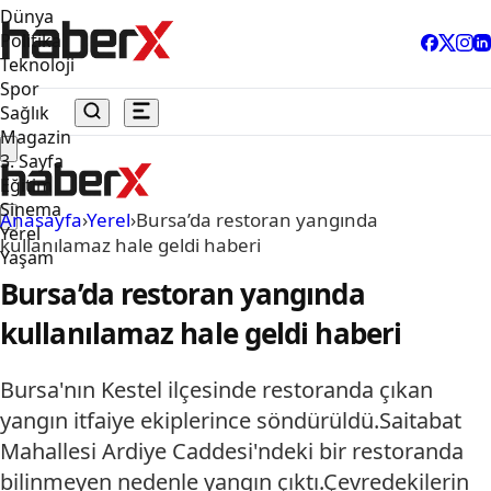
Dünya
Politika
Teknoloji
Spor
Sağlık
Magazin
3. Sayfa
Eğitim
Sinema
Anasayfa
›
Yerel
›
Bursa’da restoran yangında
Yerel
kullanılamaz hale geldi haberi
Yaşam
Bursa’da restoran yangında
kullanılamaz hale geldi haberi
Bursa'nın Kestel ilçesinde restoranda çıkan
yangın itfaiye ekiplerince söndürüldü.Saitabat
Mahallesi Ardiye Caddesi'ndeki bir restoranda
bilinmeyen nedenle yangın çıktı.Çevredekilerin