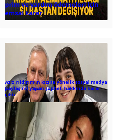
prim ve yardım ödemeleri için
emsal karar
Aziz Yıldırım’ın kızına yönelik sosyal medya
paylaşımı yapan şüpheli hakkında karar
çıktı