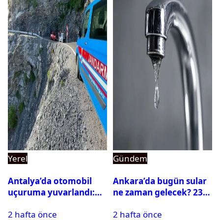
Yerel
Gündem
Antalya’da otomobil
Ankara’da bugün sular
uçuruma yuvarlandı:
ne zaman gelecek? 23
Çok sayıda ölü ve yaralı
Temmuz 2026 ilçe ilçe
2 hafta önce
2 hafta önce
var
su kesintisi sorgulama