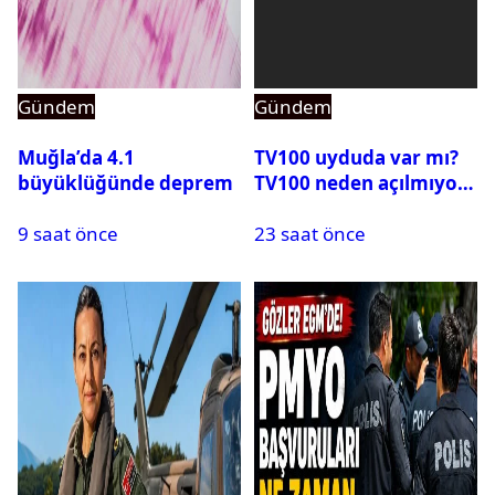
Gündem
Gündem
Muğla’da 4.1
TV100 uyduda var mı?
büyüklüğünde deprem
TV100 neden açılmıyor?
9 saat önce
23 saat önce