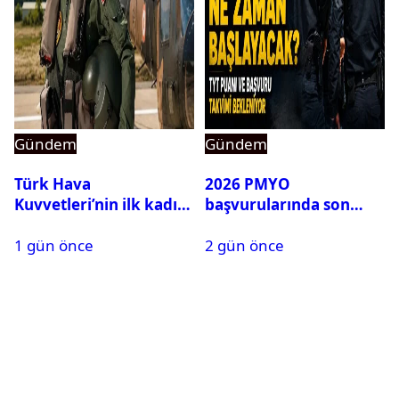
Gündem
Gündem
Türk Hava
2026 PMYO
Kuvvetleri’nin ilk kadın
başvurularında son
generali Özlem
durum ne?
1 gün önce
2 gün önce
Karapınar hakkında
dikkat çeken detay
ortaya çıktı