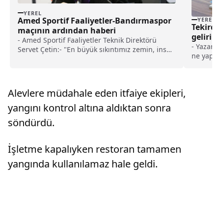
YEREL
Amed Sportif Faaliyetler-Bandırmaspor
YEREL
Tekirda
maçının ardından haberi
gelirin
- Amed Sportif Faaliyetler Teknik Direktörü
bağışlı
- Yazar 
Servet Çetin:- "En büyük sıkıntımız zemin, insan
ne yapab
sağlığı artık"- Teksüt Bandırmaspor Teknik
bir tara
Direktörü Mustafa Gürsel:- "Oyuncularımı
vardı. B
tebrik ediyorum. Ellerinden gelen mücadeleyi
ulaşabi
gösterdiler"
Alevlere müdahale eden itfaiye ekipleri,
gelirin 
yangını kontrol altına aldıktan sonra
söndürdü.
İşletme kapalıyken restoran tamamen
yangında kullanılamaz hale geldi.