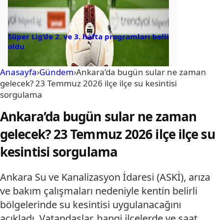
Süper Lig’de 2. ve 3. hafta programları belli
oldu
Anasayfa
›
Gündem
›
Ankara’da bugün sular ne zaman
gelecek? 23 Temmuz 2026 ilçe ilçe su kesintisi
sorgulama
Ankara’da bugün sular ne zaman
gelecek? 23 Temmuz 2026 ilçe ilçe su
kesintisi sorgulama
Ankara Su ve Kanalizasyon İdaresi (ASKİ), arıza
ve bakım çalışmaları nedeniyle kentin belirli
bölgelerinde su kesintisi uygulanacağını
açıkladı. Vatandaşlar, hangi ilçelerde ve saat