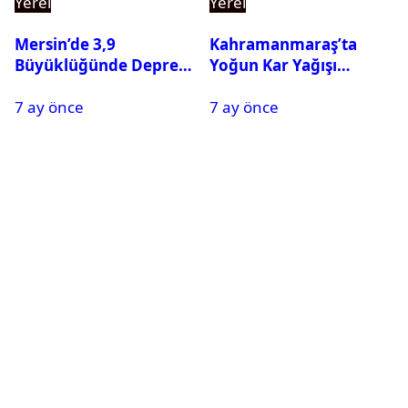
Yerel
Yerel
Mersin’de 3,9
Kahramanmaraş’ta
Büyüklüğünde Deprem
Yoğun Kar Yağışı
Oldu
Nedeniyle Okullar Yarın
7 ay önce
7 ay önce
Tatil