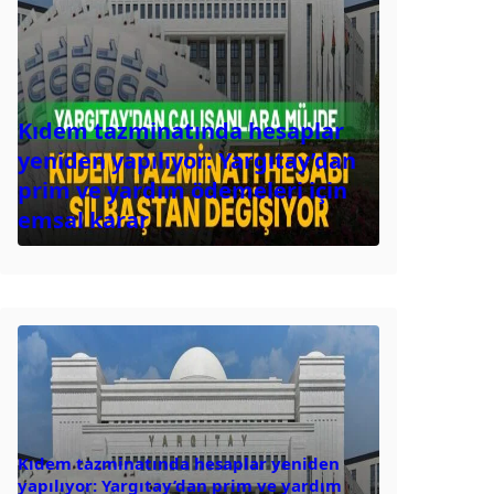
Kıdem tazminatında hesaplar
yeniden yapılıyor: Yargıtay’dan
prim ve yardım ödemeleri için
emsal karar
Kıdem tazminatında hesaplar yeniden
yapılıyor: Yargıtay’dan prim ve yardım