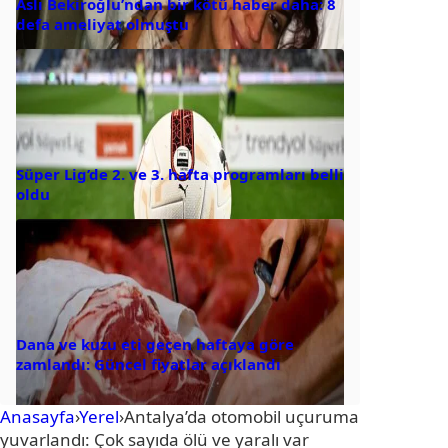
Aslı Bekiroğlu’ndan bir kötü haber daha: 8
defa ameliyat olmuştu
Süper Lig’de 2. ve 3. hafta programları belli
oldu
Dana ve kuzu eti geçen haftaya göre
zamlandı: Güncel fiyatlar açıklandı
Anasayfa
›
Yerel
›
Antalya’da otomobil uçuruma
yuvarlandı: Çok sayıda ölü ve yaralı var