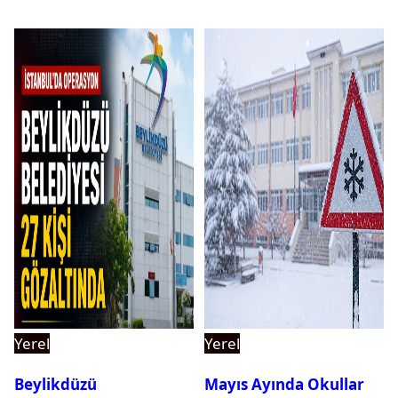
Yerel
Yerel
Beylikdüzü
Mayıs Ayında Okullar