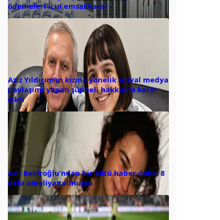
ödemeleri için emsal karar
Aziz Yıldırım’ın kızına yönelik sosyal medya
paylaşımı yapan şüpheli hakkında karar
çıktı
Aslı Bekiroğlu’ndan bir kötü haber daha: 8
defa ameliyat olmuştu