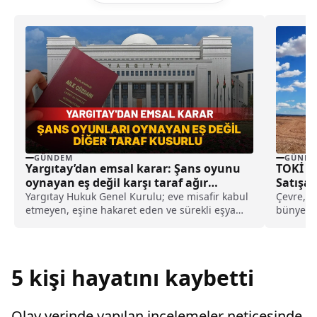
GÜNDEM
GÜNDE
Yargıtay’dan emsal karar: Şans oyunu
TOKİ 30
oynayan eş değil karşı taraf ağır
Satışa 
kusurlu sayıldı
Yargıtay Hukuk Genel Kurulu; eve misafir kabul
Çevre, Şe
etmeyen, eşine hakaret eden ve sürekli eşya
bünyesin
değiştirerek masraf çıkaran kadını ağır kusurlu
(TOKİ), T
sayarak, kadının eşine tazminat ödemesine
karar verdi.
5 kişi hayatını kaybetti
Olay yerinde yapılan incelemeler neticesinde