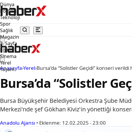
Dünya
Politika
Teknoloji
Spor
Sağlık
Magazin
3. Sayfa
Eğitim
Sinema
Yerel
Anasayfa
›
Yerel
›
Bursa’da “Solistler Geçidi” konseri verildi
Yaşam
Bursa’da “Solistler Geç
Bursa Büyükşehir Belediyesi Orkestra Şube Müdür
Merkezi'nde şef Gökhan Kiviz'in yönettiği konser
Anadolu Ajansı
•
Eklenme:
12.02.2025 - 23:00