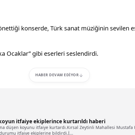
önettiği konserde, Türk sanat müziğinin sevilen e
ka Ocaklar” gibi eserleri seslendirdi.
HABER DEVAM EDIYOR
oyun itfaiye ekiplerince kurtarıldı haberi
una düşen koyunu itfaiye kurtardı.Kırsal Zeytinli Mahallesi Mustaf
umu itfaiye ekiplerine bildirdi.İ...