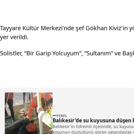
Tayyare Kültür Merkezi'nde şef Gökhan Kiviz'in y
yer verildi.
Solistler, “Bir Garip Yolcuyum”, “Sultanım” ve Baş
YEREL
Balıkesir’de su kuyusuna düşen k
Balıkesir'in Edremit ilçesinde, su kuyus
koyunun düştüğünü gören vatandaşlar, dur