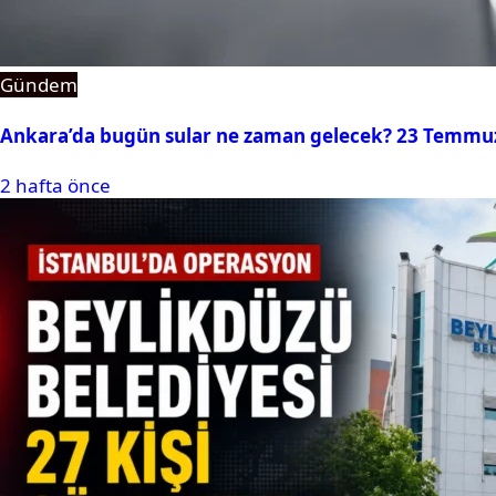
Gündem
Ankara’da bugün sular ne zaman gelecek? 23 Temmuz 2
2 hafta önce