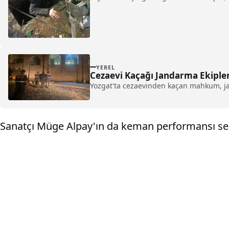
YEREL
Cezaevi Kaçağı Jandarma Ekiple
Yozgat'ta cezaevinden kaçan mahkum, jan
Sanatçı Müge Alpay'ın da keman performansı sergi