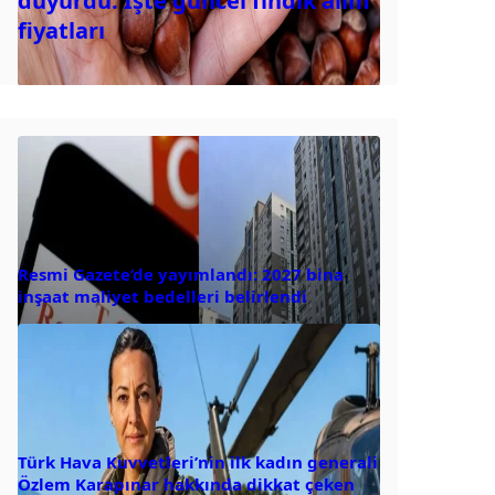
duyurdu: İşte güncel fındık alım
fiyatları
Resmi Gazete’de yayımlandı: 2027 bina
inşaat maliyet bedelleri belirlendi
Türk Hava Kuvvetleri’nin ilk kadın generali
Özlem Karapınar hakkında dikkat çeken