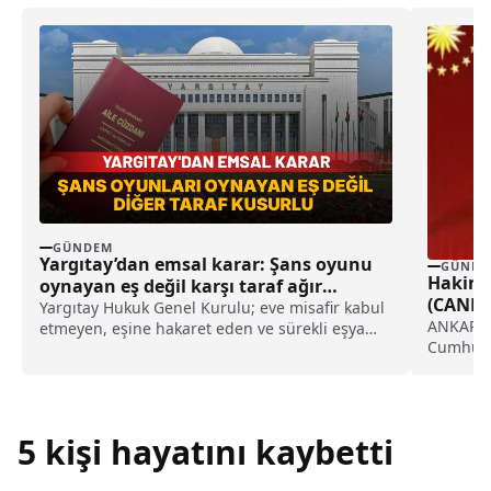
GÜNDEM
Yargıtay’dan emsal karar: Şans oyunu
GÜNDE
Hakim v
oynayan eş değil karşı taraf ağır
(CANLI
kusurlu sayıldı
Yargıtay Hukuk Genel Kurulu; eve misafir kabul
ANKARA (
etmeyen, eşine hakaret eden ve sürekli eşya
Cumhuriye
değiştirerek masraf çıkaran kadını ağır kusurlu
kura...
sayarak, kadının eşine tazminat ödemesine
karar verdi.
5 kişi hayatını kaybetti