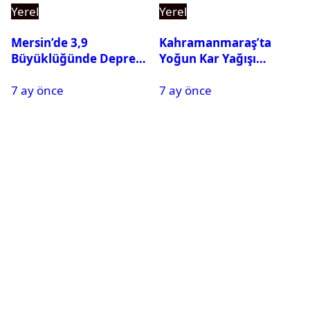
Yerel
Yerel
Mersin’de 3,9
Kahramanmaraş’ta
Büyüklüğünde Deprem
Yoğun Kar Yağışı
Oldu
Nedeniyle Okullar Yarın
7 ay önce
7 ay önce
Tatil