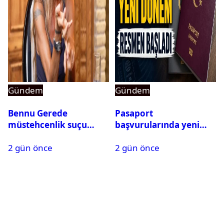
Gündem
Gündem
Bennu Gerede
Pasaport
müstehcenlik suçu
başvurularında yeni
kapsamında gözaltına
dönem başladı
2 gün önce
2 gün önce
alındı