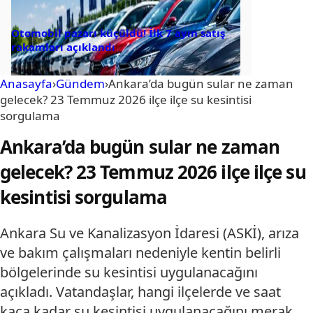
Otomobil pazarı küçüldü! İlk 7 ayın satış
rakamları açıklandı
Anasayfa
›
Gündem
›
Ankara’da bugün sular ne zaman
gelecek? 23 Temmuz 2026 ilçe ilçe su kesintisi
sorgulama
Ankara’da bugün sular ne zaman
gelecek? 23 Temmuz 2026 ilçe ilçe su
kesintisi sorgulama
Ankara Su ve Kanalizasyon İdaresi (ASKİ), arıza
ve bakım çalışmaları nedeniyle kentin belirli
bölgelerinde su kesintisi uygulanacağını
açıkladı. Vatandaşlar, hangi ilçelerde ve saat
kaça kadar su kesintisi uygulanacağını merak