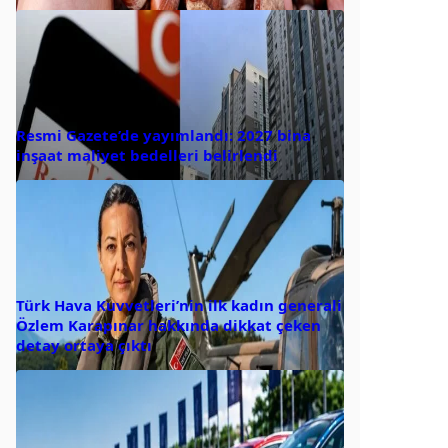
Resmi Gazete’de yayımlandı: 2027 bina
inşaat maliyet bedelleri belirlendi
Türk Hava Kuvvetleri’nin ilk kadın generali
Özlem Karapınar hakkında dikkat çeken
detay ortaya çıktı