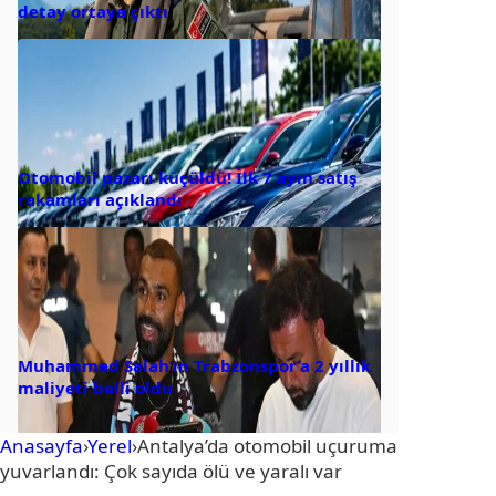
detay ortaya çıktı
Otomobil pazarı küçüldü! İlk 7 ayın satış
rakamları açıklandı
Muhammed Salah’ın Trabzonspor’a 2 yıllık
maliyeti belli oldu
Anasayfa
›
Yerel
›
Antalya’da otomobil uçuruma
yuvarlandı: Çok sayıda ölü ve yaralı var