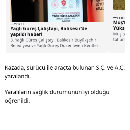
YEREL
Muş’ta
YEREL
Yüksek
Yağlı Güreş Çalıştayı, Balıkesir’de
Muş'ta 1
yapıldı haberi
tohumu 
3. Yağlı Güreş Çalıştayı, Balıkesir Büyükşehir
Kırköy b
Belediyesi ve Yağlı Güreş Düzenleyen Kentler
Birliğinin ev sahipliğinde gerçekleştirildi.
Türkiye Geleneksel Güreşler Federasyonunun
(TGGF) açıklamasına göre Balıkesir'deki
Kazada, sürücü ile araçta bulunan S.Ç. ve A.Ç.
çalıştaya, TGGF B...
yaralandı.
Yaralıların sağlık durumunun iyi olduğu
öğrenildi.