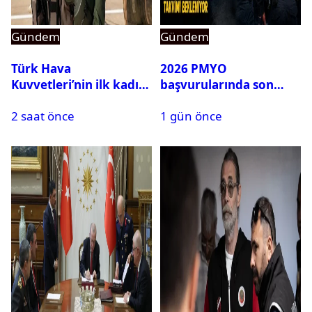
Gündem
Gündem
Türk Hava
2026 PMYO
Kuvvetleri’nin ilk kadın
başvurularında son
generali Özlem
durum ne?
2 saat önce
1 gün önce
Karapınar hakkında
dikkat çeken detay
ortaya çıktı