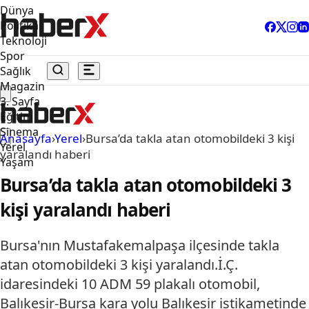
Dünya
Politika
Teknoloji
Spor
Sağlık
Magazin
3. Sayfa
Eğitim
Sinema
Anasayfa
›
Yerel
›
Bursa’da takla atan otomobildeki 3 kişi
Yerel
yaralandı haberi
Yaşam
Bursa’da takla atan otomobildeki 3
kişi yaralandı haberi
Bursa'nın Mustafakemalpaşa ilçesinde takla
atan otomobildeki 3 kişi yaralandı.İ.Ç.
idaresindeki 10 ADM 59 plakalı otomobil,
Balıkesir-Bursa kara yolu Balıkesir istikametinde