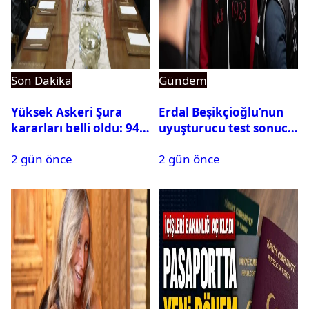
Son Dakika
Gündem
Yüksek Askeri Şura
Erdal Beşikçioğlu’nun
kararları belli oldu: 94
uyuşturucu test sonucu
isim terfi etti
belli oldu
2 gün önce
2 gün önce