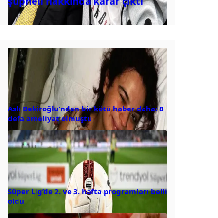
şüpheli hakkında karar çıktı
Aslı Bekiroğlu’ndan bir kötü haber daha: 8
defa ameliyat olmuştu
Süper Lig’de 2. ve 3. hafta programları belli
oldu