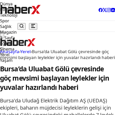
Dünya
Politika
Teknoloji
Spor
Sağlık
Magazin
3. Sayfa
Eğitim
Sinema
Anasayfa
›
Yerel
›
Bursa’da Uluabat Gölü çevresinde göç
Yerel
mevsimi başlayan leylekler için yuvalar hazırlandı haberi
Yaşam
Bursa’da Uluabat Gölü çevresinde
göç mevsimi başlayan leylekler için
yuvalar hazırlandı haberi
Bursa'da Uludağ Elektrik Dağıtım AŞ (UEDAŞ)
ekipleri, baharın müjdecisi leyleklerin gelişi için
Uluabat Gölü çevresindeki mahallelerde 7 leylek