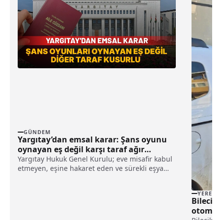
GÜNDEM
Yargıtay’dan emsal karar: Şans oyunu
oynayan eş değil karşı taraf ağır
kusurlu sayıldı
Yargıtay Hukuk Genel Kurulu; eve misafir kabul
etmeyen, eşine hakaret eden ve sürekli eşya
değiştirerek masraf çıkaran kadını ağır kusurlu
sayarak, kadının eşine tazminat ödemesine
YEREL
karar verdi.
Bilecik
otomobi