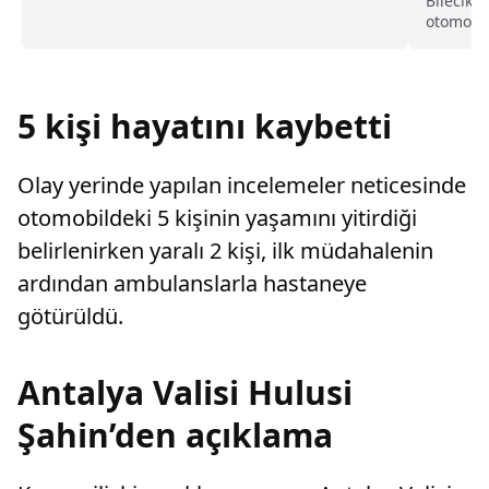
oluştu 
Bilecik'
otomobil
geldi.İn
seyreden
yönetimi
kaldırıma
5 kişi hayatını kaybetti
Olay yerinde yapılan incelemeler neticesinde
otomobildeki 5 kişinin yaşamını yitirdiği
belirlenirken yaralı 2 kişi, ilk müdahalenin
ardından ambulanslarla hastaneye
götürüldü.
Antalya Valisi Hulusi
Şahin’den açıklama