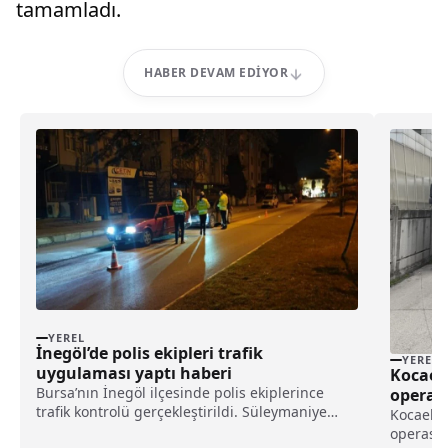
tamamladı.
HABER DEVAM EDIYOR
YEREL
İnegöl’de polis ekipleri trafik
YEREL
uygulaması yaptı haberi
Kocaeli
Bursa’nın İnegöl ilçesinde polis ekiplerince
operas
trafik kontrolü gerçekleştirildi. Süleymaniye
haberi
Kocaeli 
Mahallesi Mimar Sinan Caddesi'ndeki
operasyo