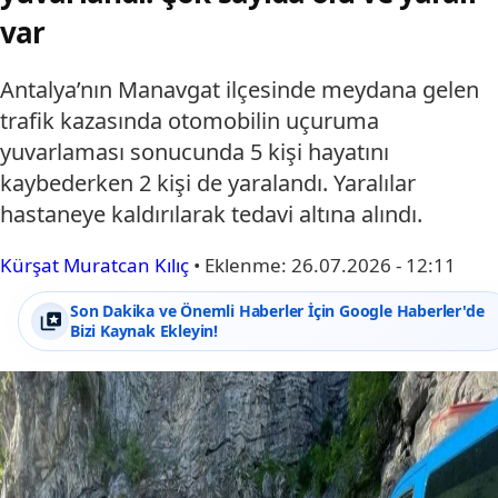
var
Antalya’nın Manavgat ilçesinde meydana gelen
trafik kazasında otomobilin uçuruma
yuvarlaması sonucunda 5 kişi hayatını
kaybederken 2 kişi de yaralandı. Yaralılar
hastaneye kaldırılarak tedavi altına alındı.
Kürşat Muratcan Kılıç
•
Eklenme:
26.07.2026 - 12:11
Son Dakika ve Önemli Haberler İçin Google Haberler'de
Bizi Kaynak Ekleyin!