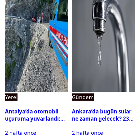
Yerel
Gündem
Antalya’da otomobil
Ankara’da bugün sular
uçuruma yuvarlandı:
ne zaman gelecek? 23
Çok sayıda ölü ve yaralı
Temmuz 2026 ilçe ilçe
2 hafta önce
2 hafta önce
var
su kesintisi sorgulama