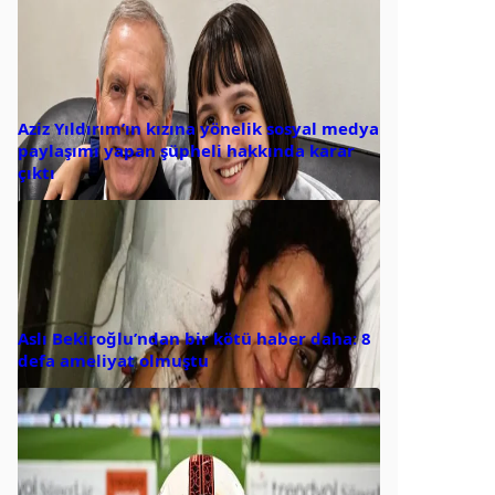
Aziz Yıldırım’ın kızına yönelik sosyal medya
paylaşımı yapan şüpheli hakkında karar
çıktı
Aslı Bekiroğlu’ndan bir kötü haber daha: 8
defa ameliyat olmuştu