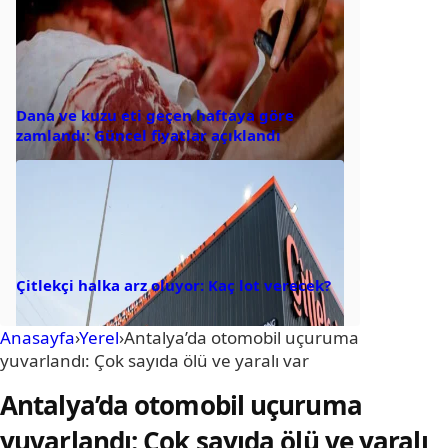
Dana ve kuzu eti geçen haftaya göre
zamlandı: Güncel fiyatlar açıklandı
Çitlekçi halka arz oluyor: Kaç lot verecek?
Anasayfa
›
Yerel
›
Antalya’da otomobil uçuruma
yuvarlandı: Çok sayıda ölü ve yaralı var
Antalya’da otomobil uçuruma
yuvarlandı: Çok sayıda ölü ve yaralı