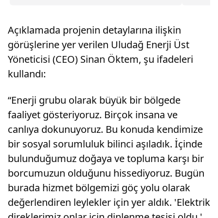
uygulamada 100 araç kontrol edildi.Eksik evrakı
zararına
olan araçlar otoparka çekilirken, sürücülere
alınan 3
alkol kontrolü de ...
Cumhuriy
Açıklamada projenin detaylarına ilişkin
kuruluşla
görüşlerine yer verilen Uludağ Enerji Üst
Yöneticisi (CEO) Sinan Öktem, şu ifadeleri
kullandı:
“Enerji grubu olarak büyük bir bölgede
faaliyet gösteriyoruz. Birçok insana ve
canlıya dokunuyoruz. Bu konuda kendimize
bir sosyal sorumluluk bilinci aşıladık. İçinde
bulunduğumuz doğaya ve topluma karşı bir
borcumuzun olduğunu hissediyoruz. Bugün
burada hizmet bölgemizi göç yolu olarak
değerlendiren leylekler için yer aldık. 'Elektrik
direklerimiz onlar için dinlenme tesisi oldu.'