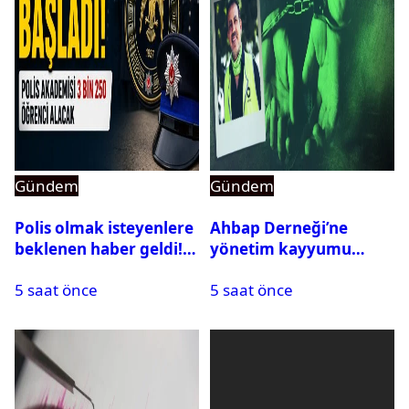
Gündem
Gündem
Polis olmak isteyenlere
Ahbap Derneği’ne
beklenen haber geldi!
yönetim kayyumu
PMYO başvuruları açıldı
atandı: Kapatma davası
5 saat önce
5 saat önce
açıldı