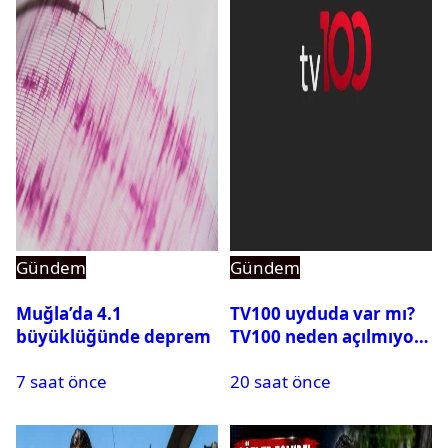
Gündem
Gündem
Muğla’da 4.1
TV100 uyduda var mı?
büyüklüğünde deprem
TV100 neden açılmıyor?
7 saat önce
20 saat önce