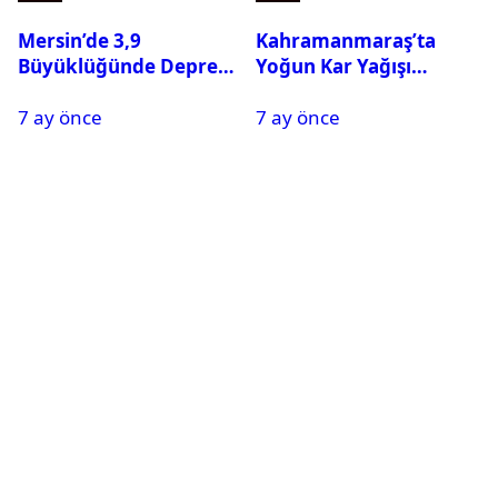
Mersin’de 3,9
Kahramanmaraş’ta
Büyüklüğünde Deprem
Yoğun Kar Yağışı
Oldu
Nedeniyle Okullar Yarın
7 ay önce
7 ay önce
Tatil