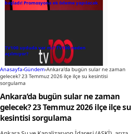
başladı! Promosyona ek ödeme yapılacak
TV100 uyduda var mı? TV100 neden
açılmıyor?
Anasayfa
›
Gündem
›
Ankara’da bugün sular ne zaman
gelecek? 23 Temmuz 2026 ilçe ilçe su kesintisi
sorgulama
Ankara’da bugün sular ne zaman
gelecek? 23 Temmuz 2026 ilçe ilçe su
kesintisi sorgulama
Ankara Su ve Kanalizasyon İdaresi (ASKİ), arıza