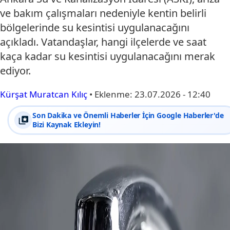
ve bakım çalışmaları nedeniyle kentin belirli
bölgelerinde su kesintisi uygulanacağını
açıkladı. Vatandaşlar, hangi ilçelerde ve saat
kaça kadar su kesintisi uygulanacağını merak
ediyor.
Kürşat Muratcan Kılıç
•
Eklenme:
23.07.2026 - 12:40
Son Dakika ve Önemli Haberler İçin Google Haberler'de
Bizi Kaynak Ekleyin!