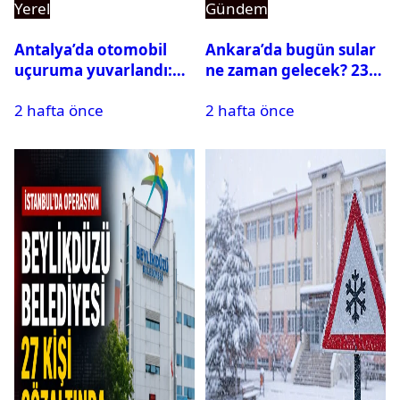
Yerel
Gündem
Antalya’da otomobil
Ankara’da bugün sular
uçuruma yuvarlandı:
ne zaman gelecek? 23
Çok sayıda ölü ve yaralı
Temmuz 2026 ilçe ilçe
2 hafta önce
2 hafta önce
var
su kesintisi sorgulama