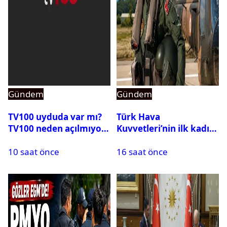
Gündem
Gündem
TV100 uyduda var mı?
Türk Hava
TV100 neden açılmıyor?
Kuvvetleri’nin ilk kadın
generali Özlem
10 saat önce
16 saat önce
Karapınar hakkında
dikkat çeken detay
ortaya çıktı