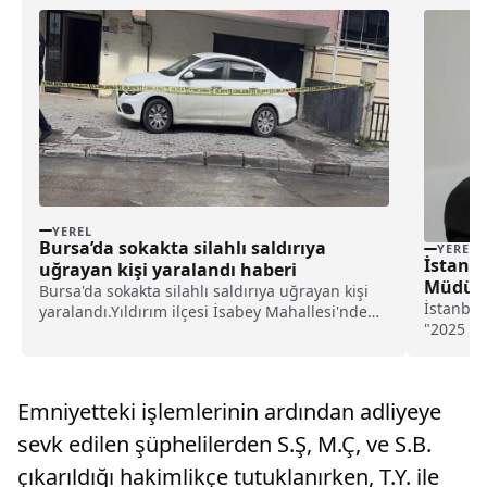
YEREL
Bursa’da sokakta silahlı saldırıya
YEREL
İstanbu
uğrayan kişi yaralandı haberi
Müdürlü
Bursa'da sokakta silahlı saldırıya uğrayan kişi
haberi
İstanbul
yaralandı.Yıldırım ilçesi İsabey Mahallesi'nde
"2025 Ai
yaşayan Zülfikar Ş. (29), evden çıkıp markete
çalışanla
gittiği sırada tanımadığı kişi veya kişilerin
Vakfı'nı
silahlı saldırısına uğradı.İhbar üzerine olay y...
programın
Emniyetteki işlemlerinin ardından adliyeye
sevk edilen şüphelilerden S.Ş, M.Ç, ve S.B.
çıkarıldığı hakimlikçe tutuklanırken, T.Y. ile