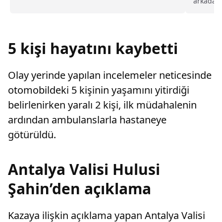
arkadaşı
sayarak, kadının eşine tazminat ödemesine
sonucu y
karar verdi.
Mahalles
satışı ve
şakalaştı
5 kişi hayatını kaybetti
Olay yerinde yapılan incelemeler neticesinde
otomobildeki 5 kişinin yaşamını yitirdiği
belirlenirken yaralı 2 kişi, ilk müdahalenin
ardından ambulanslarla hastaneye
götürüldü.
Antalya Valisi Hulusi
Şahin’den açıklama
Kazaya ilişkin açıklama yapan Antalya Valisi