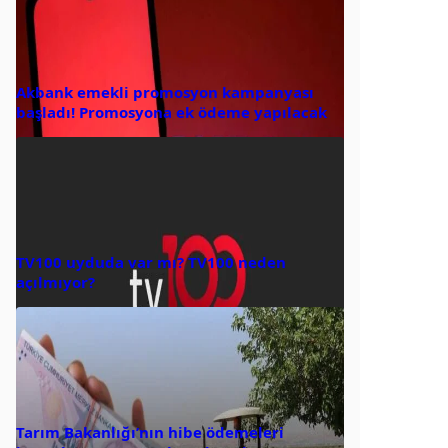
Akbank emekli promosyon kampanyası
başladı! Promosyona ek ödeme yapılacak
TV100 uyduda var mı? TV100 neden
açılmıyor?
Tarım Bakanlığı’nın hibe ödemeleri