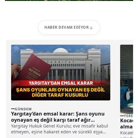
HABER DEVAM EDIYOR
GÜNDEM
Yargıtay’dan emsal karar: Şans oyunu
YEREL
oynayan eş değil karşı taraf ağır
Kocaeli
kusurlu sayıldı
Yargıtay Hukuk Genel Kurulu; eve misafir kabul
alması 
etmeyen, eşine hakaret eden ve sürekli eşya
Kocaeli'n
değiştirerek masraf çıkaran kadını ağır kusurlu