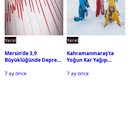
Yerel
Yerel
Mersin’de 3,9
Kahramanmaraş’ta
Büyüklüğünde Deprem
Yoğun Kar Yağışı
Oldu
Nedeniyle Okullar Yarın
7 ay önce
7 ay önce
Tatil