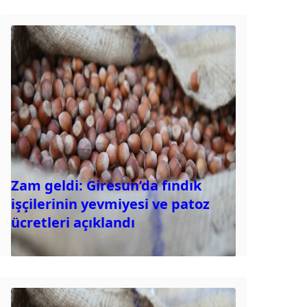
Zam geldi: Giresun’da fındık
işçilerinin yevmiyesi ve patoz
ücretleri açıklandı