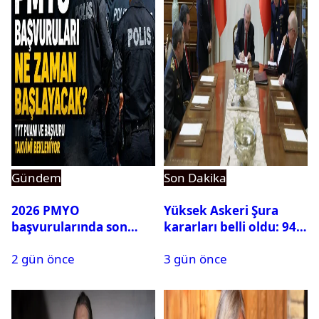
Gündem
Son Dakika
2026 PMYO
Yüksek Askeri Şura
başvurularında son
kararları belli oldu: 94
durum ne?
isim terfi etti
2 gün önce
3 gün önce