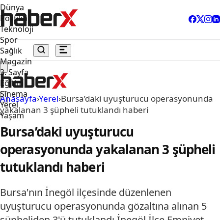
Dünya
Politika
Teknoloji
Spor
Sağlık
Magazin
3. Sayfa
Eğitim
Sinema
Anasayfa
›
Yerel
›
Bursa’daki uyuşturucu operasyonunda
Yerel
yakalanan 3 şüpheli tutuklandı haberi
Yaşam
Bursa’daki uyuşturucu
operasyonunda yakalanan 3 şüpheli
tutuklandı haberi
Bursa'nın İnegöl ilçesinde düzenlenen
uyuşturucu operasyonunda gözaltına alınan 5
şüpheliden 3'ü tutuklandı.İnegöl İlçe Emniyet