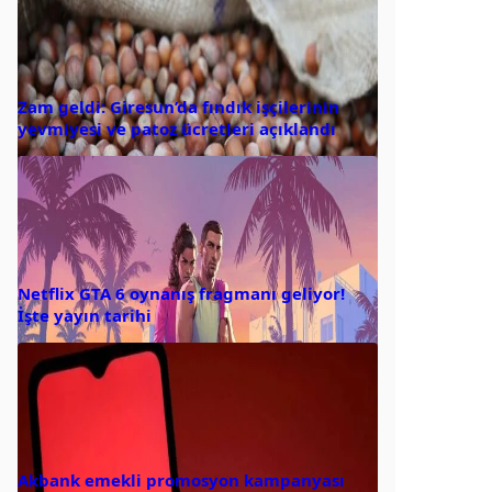
Zam geldi: Giresun’da fındık işçilerinin
yevmiyesi ve patoz ücretleri açıklandı
Netflix GTA 6 oynanış fragmanı geliyor!
İşte yayın tarihi
Akbank emekli promosyon kampanyası