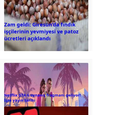
Zam geldi: Giresun’da fındık
işçilerinin yevmiyesi ve patoz
ücretleri açıklandı
Netflix GTA 6 oynanış fragmanı geliyor!
İşte yayın tarihi