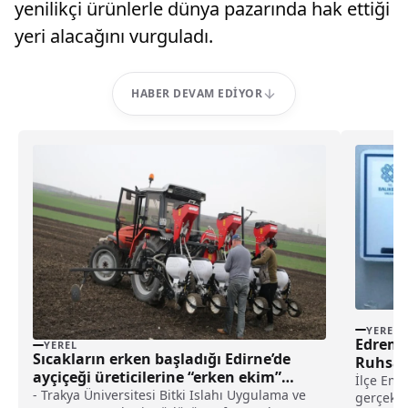
yenilikçi ürünlerle dünya pazarında hak ettiği
yeri alacağını vurguladı.
HABER DEVAM EDIYOR
YEREL
Edremi
YEREL
Sıcakların erken başladığı Edirne’de
Ruhsats
ayçiçeği üreticilerine “erken ekim”
İlçe Emn
önerisi haberi
- Trakya Üniversitesi Bitki Islahı Uygulama ve
gerçekle