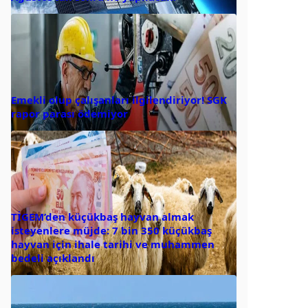
Emekli olup çalışanları ilgilendiriyor! SGK
rapor parası ödemiyor
TİGEM’den küçükbaş hayvan almak
isteyenlere müjde: 7 bin 350 küçükbaş
hayvan için ihale tarihi ve muhammen
bedeli açıklandı