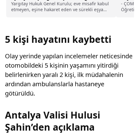
kusurlu sayıldı
Yargıtay Hukuk Genel Kurulu; eve misafir kabul
- ÇOMÜ D
etmeyen, eşine hakaret eden ve sürekli eşya
Öğretim 
değiştirerek masraf çıkaran kadını ağır kusurlu
"Gökçeada
sayarak, kadının eşine tazminat ödemesine
kuzey bö
karar verdi.
yukarıda
basınç h
5 kişi hayatını kaybetti
güneye d
suların 
Olay yerinde yapılan incelemeler neticesinde
otomobildeki 5 kişinin yaşamını yitirdiği
belirlenirken yaralı 2 kişi, ilk müdahalenin
ardından ambulanslarla hastaneye
götürüldü.
Antalya Valisi Hulusi
Şahin’den açıklama