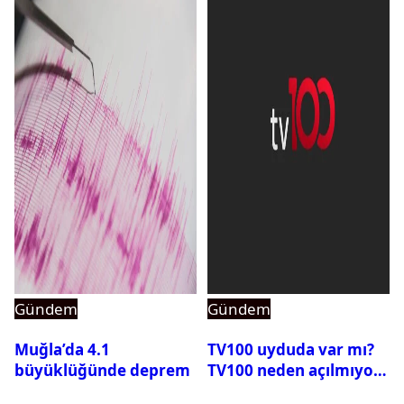
Gündem
Gündem
Muğla’da 4.1
TV100 uyduda var mı?
büyüklüğünde deprem
TV100 neden açılmıyor?