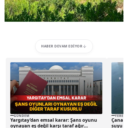
HABER DEVAM EDIYOR
GÜNDEM
YEREL
Yargıtay’dan emsal karar: Şans oyunu
Çanakka
oynayan eş değil karşı taraf ağır
suyu çe