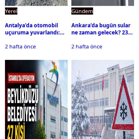
Yerel
Gündem
Antalya’da otomobil
Ankara’da bugün sular
uçuruma yuvarlandı:
ne zaman gelecek? 23
Çok sayıda ölü ve yaralı
Temmuz 2026 ilçe ilçe
2 hafta önce
2 hafta önce
var
su kesintisi sorgulama