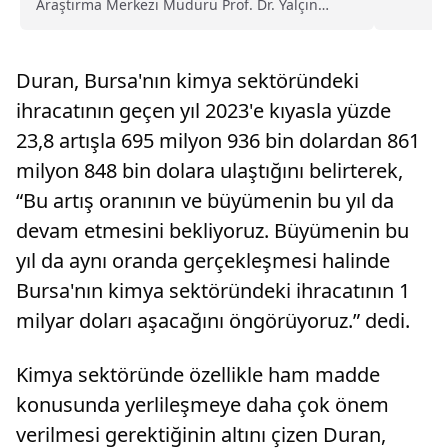
Araştırma Merkezi Müdürü Prof. Dr. Yalçın
Bilgi To
Kaya:- "Son yıllarda yaz aylarında yaşanan aşırı
sıcaklar süt olum evresinde ayçiçeğini
neredeyse kavurdu. Bunlardan kaçınmak için
Duran, Bursa'nın kimya sektöründeki
mecburen ayçiçeği ekimi erkene geldi. Artık
toprak sıcaklığı da 10 derecenin üzerine çıktı ve
ihracatının geçen yıl 2023'e kıyasla yüzde
tohum ekimi için uygun ortam oluştu"
23,8 artışla 695 milyon 936 bin dolardan 861
milyon 848 bin dolara ulaştığını belirterek,
“Bu artış oranının ve büyümenin bu yıl da
devam etmesini bekliyoruz. Büyümenin bu
yıl da aynı oranda gerçekleşmesi halinde
Bursa'nın kimya sektöründeki ihracatının 1
milyar doları aşacağını öngörüyoruz.” dedi.
Kimya sektöründe özellikle ham madde
konusunda yerlileşmeye daha çok önem
verilmesi gerektiğinin altını çizen Duran,