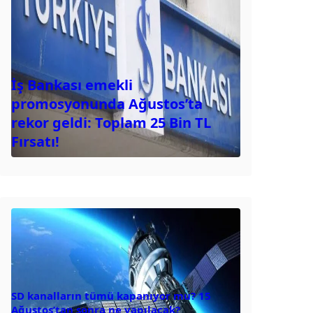
İş Bankası emekli
promosyonunda Ağustos’ta
rekor geldi: Toplam 25 Bin TL
Fırsatı!
SD kanalların tümü kapanıyor mu? 15
Ağustos’tan sonra ne yapılacak?