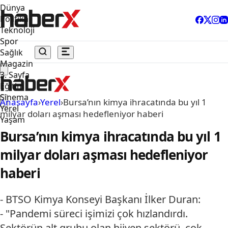
Dünya
Politika
Teknoloji
Spor
Sağlık
Magazin
3. Sayfa
Eğitim
Sinema
Anasayfa
›
Yerel
›
Bursa’nın kimya ihracatında bu yıl 1
Yerel
milyar doları aşması hedefleniyor haberi
Yaşam
Bursa’nın kimya ihracatında bu yıl 1
milyar doları aşması hedefleniyor
haberi
- BTSO Kimya Konseyi Başkanı İlker Duran:
- "Pandemi süreci işimizi çok hızlandırdı.
Sektörün alt grubu olan hijyen sektörü, çok