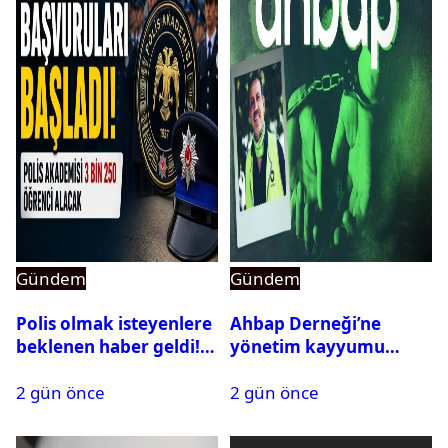
Gündem
Gündem
Polis olmak isteyenlere
Ahbap Derneği’ne
beklenen haber geldi!
yönetim kayyumu
PMYO başvuruları açıldı
atandı: Kapatma davası
2 gün önce
2 gün önce
açıldı