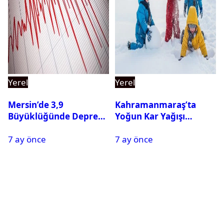
Yerel
Yerel
Mersin’de 3,9
Kahramanmaraş’ta
Büyüklüğünde Deprem
Yoğun Kar Yağışı
Oldu
Nedeniyle Okullar Yarın
7 ay önce
7 ay önce
Tatil