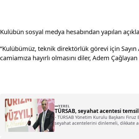
Kulübün sosyal medya hesabından yapılan açıklam
“Kulübümüz, teknik direktörlük görevi için Say
camiamıza hayırlı olmasını diler, Adem Çağlayan v
YEREL
TÜRSAB, seyahat acentesi temsil
- TÜRSAB Yönetim Kurulu Başkanı Firuz B
seyahat acentelerini dinlemeli, dikkate 