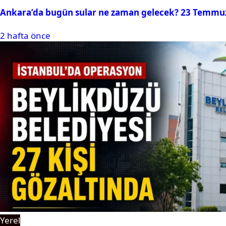
Ankara’da bugün sular ne zaman gelecek? 23 Temmuz 2
2 hafta önce
Yerel