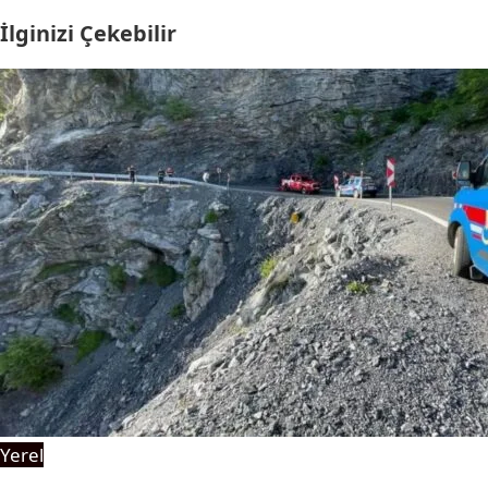
İlginizi Çekebilir
Yerel