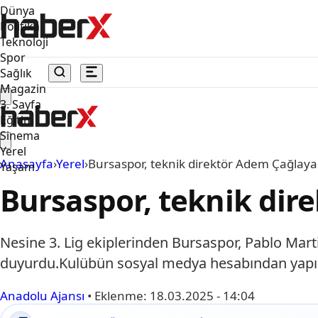
Dünya
Politika
Teknoloji
Spor
Sağlık
Magazin
3. Sayfa
Eğitim
Sinema
Yerel
Anasayfa
›
Yerel
›
Bursaspor, teknik direktör Adem Çağlayan
Yaşam
Bursaspor, teknik dire
Nesine 3. Lig ekiplerinden Bursaspor, Pablo Mart
duyurdu.Kulübün sosyal medya hesabından yapılan
Anadolu Ajansı
•
Eklenme:
18.03.2025 - 14:04