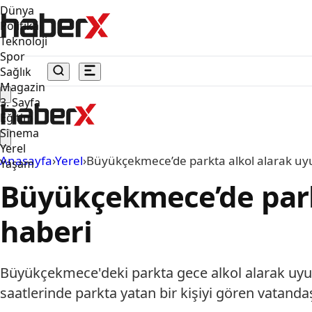
Dünya
Politika
Teknoloji
Spor
Sağlık
Magazin
3. Sayfa
Eğitim
Sinema
Yerel
Anasayfa
›
Yerel
›
Büyükçekmece’de parkta alkol alarak uyu
Yaşam
Büyükçekmece’de parkt
haberi
Büyükçekmece'deki parkta gece alkol alarak uyuy
saatlerinde parkta yatan bir kişiyi gören vatanda