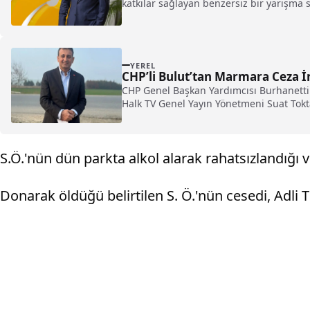
katkılar sağlayan benzersiz bir yarışma
YEREL
CHP’li Bulut’tan Marmara Ceza İ
CHP Genel Başkan Yardımcısı Burhanettin
Halk TV Genel Yayın Yönetmeni Suat Tokta
S.Ö.'nün dün parkta alkol alarak rahatsızlandığı v
Donarak öldüğü belirtilen S. Ö.'nün cesedi, Adli