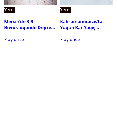
Yerel
Yerel
Mersin’de 3,9
Kahramanmaraş’ta
Büyüklüğünde Deprem
Yoğun Kar Yağışı
Oldu
Nedeniyle Okullar Yarın
7 ay önce
7 ay önce
Tatil