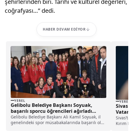
şehirlerinden biri. Tarihi ve kültürel değerleri,
coğrafyası…” dedi.
HABER DEVAM EDIYOR
YEREL
YEREL
Gelibolu Belediye Başkanı Soyuak,
Sivas V
başarılı sporcu öğrencileri ağırladı
Vatanda
haberi
Gelibolu Belediye Başkanı Ali Kamil Soyuak, il
Sivas’ta
genelindeki spor müsabakalarında başarılı olan
Kırım Ko
öğrencileri misafir etti.Soyuak, Çanakkale'de
karşı Siv