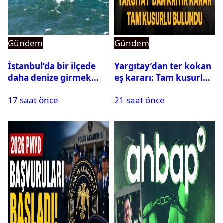
Gündem
Gündem
İstanbul’da bir ilçede
Yargıtay’dan ter kokan
daha denize girmek
eş kararı: Tam kusurlu
yasaklandı
bulundu
17 saat önce
21 saat önce