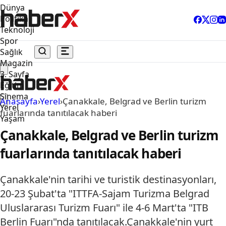
Dünya
Politika
Teknoloji
Spor
Sağlık
Magazin
3. Sayfa
Eğitim
Sinema
Anasayfa
›
Yerel
›
Çanakkale, Belgrad ve Berlin turizm
Yerel
fuarlarında tanıtılacak haberi
Yaşam
Çanakkale, Belgrad ve Berlin turizm
fuarlarında tanıtılacak haberi
Çanakkale'nin tarihi ve turistik destinasyonları,
20-23 Şubat'ta "ITTFA-Sajam Turizma Belgrad
Uluslararası Turizm Fuarı" ile 4-6 Mart'ta "ITB
Berlin Fuarı"nda tanıtılacak.Çanakkale'nin yurt