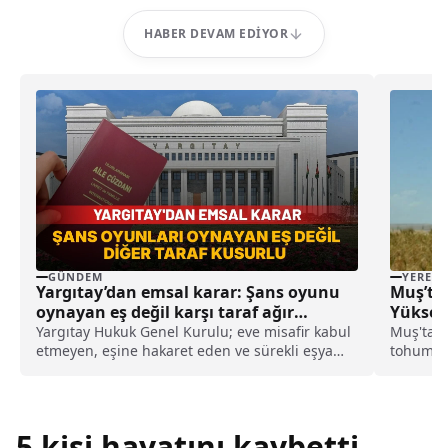
HABER DEVAM EDIYOR
GÜNDEM
YEREL
Yargıtay’dan emsal karar: Şans oyunu
Muş’ta
oynayan eş değil karşı taraf ağır
Yüksek
kusurlu sayıldı
Yargıtay Hukuk Genel Kurulu; eve misafir kabul
Muş'ta 1
etmeyen, eşine hakaret eden ve sürekli eşya
tohumu 
değiştirerek masraf çıkaran kadını ağır kusurlu
Kırköy b
sayarak, kadının eşine tazminat ödemesine
karar verdi.
5 kişi hayatını kaybetti