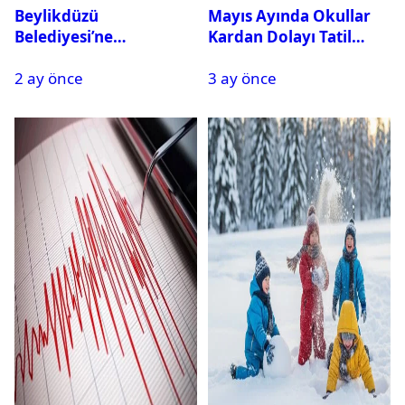
Beylikdüzü
Mayıs Ayında Okullar
Belediyesi’ne
Kardan Dolayı Tatil
Operasyon: 27 Kişi
Edildi
2 ay önce
3 ay önce
Gözaltına Alındı