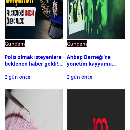
Gündem
Gündem
Polis olmak isteyenlere
Ahbap Derneği’ne
beklenen haber geldi!
yönetim kayyumu
PMYO başvuruları açıldı
atandı: Kapatma davası
2 gün önce
2 gün önce
açıldı