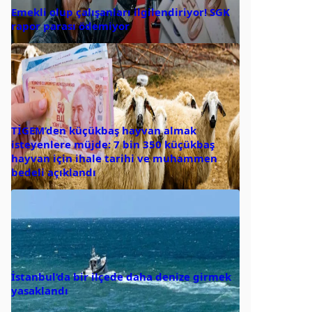
Emekli olup çalışanları ilgilendiriyor! SGK
rapor parası ödemiyor
TİGEM’den küçükbaş hayvan almak
isteyenlere müjde: 7 bin 350 küçükbaş
hayvan için ihale tarihi ve muhammen
bedeli açıklandı
İstanbul’da bir ilçede daha denize girmek
yasaklandı