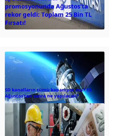
promosyonunda Ağustos’ta
rekor geldi: Toplam 25 Bin TL
Fırsatı!
SD kanalların tümü kapanıyor mu? 15
Ağustos’tan sonra ne yapılacak?