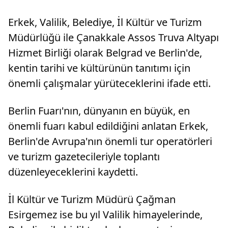
düzenlenen turnuvalarda masa tenisi ve
futsalda çeşitli dereceler elde eden Gelibolu
Erkek, Valilik, Belediye, İl Kültür ve Turizm
Anadolu L...
Müdürlüğü ile Çanakkale Assos Truva Altyapı
Hizmet Birliği olarak Belgrad ve Berlin'de,
kentin tarihi ve kültürünün tanıtımı için
önemli çalışmalar yürüteceklerini ifade etti.
Berlin Fuarı'nın, dünyanın en büyük, en
önemli fuarı kabul edildiğini anlatan Erkek,
Berlin'de Avrupa'nın önemli tur operatörleri
ve turizm gazetecileriyle toplantı
düzenleyeceklerini kaydetti.
İl Kültür ve Turizm Müdürü Çağman
Esirgemez ise bu yıl Valilik himayelerinde,