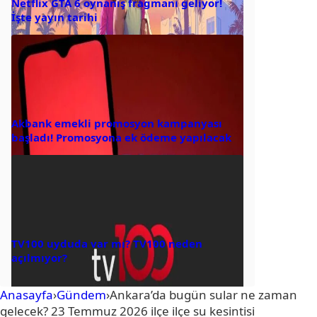
Netflix GTA 6 oynanış fragmanı geliyor!
İşte yayın tarihi
Akbank emekli promosyon kampanyası
başladı! Promosyona ek ödeme yapılacak
TV100 uyduda var mı? TV100 neden
açılmıyor?
Anasayfa
›
Gündem
›
Ankara’da bugün sular ne zaman
gelecek? 23 Temmuz 2026 ilçe ilçe su kesintisi