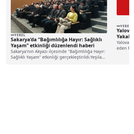
YEREL
Yalova’
YEREL
Yakala
Sakarya’da “Bağımlılığa Hayır: Sağlıklı
Yalova'n
Yaşam” etkinliği düzenlendi haberi
eden F.E,
Sakarya'nın Akyazı ilçesinde "Bağımlılığa Hayır:
kaybetti
Sağlıklı Yaşam" etkinliği gerçekleştirildi.Yeşilay
Sakarya Şubesinden 'yapılan açıklamaya göre,
Yeşilay Sakarya Şubesi ve Akyazı Sağlık
Müdürlüğünce düzenlenen etkinlik, Sakarya
Büyük...