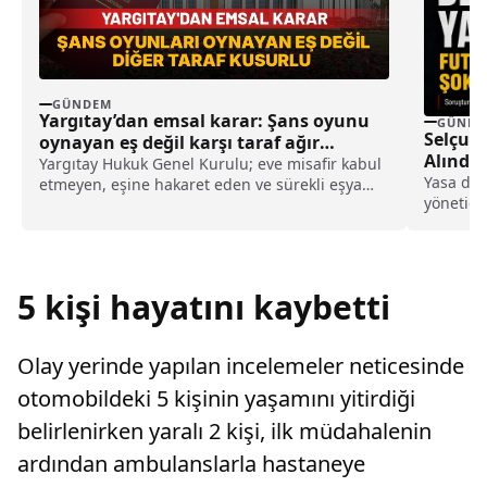
GÜNDEM
Yargıtay’dan emsal karar: Şans oyunu
GÜNDE
Selçuks
oynayan eş değil karşı taraf ağır
Alındı!
kusurlu sayıldı
Yargıtay Hukuk Genel Kurulu; eve misafir kabul
Yasa dış
etmeyen, eşine hakaret eden ve sürekli eşya
yönetici
değiştirerek masraf çıkaran kadını ağır kusurlu
gözaltın
sayarak, kadının eşine tazminat ödemesine
karar verdi.
5 kişi hayatını kaybetti
Olay yerinde yapılan incelemeler neticesinde
otomobildeki 5 kişinin yaşamını yitirdiği
belirlenirken yaralı 2 kişi, ilk müdahalenin
ardından ambulanslarla hastaneye