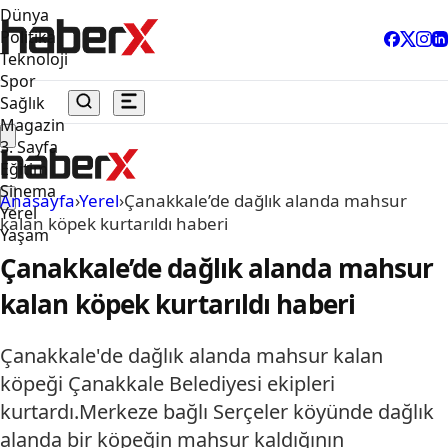
Dünya
Politika
Teknoloji
Spor
Sağlık
Magazin
3. Sayfa
Eğitim
Sinema
Anasayfa
›
Yerel
›
Çanakkale’de dağlık alanda mahsur
Yerel
kalan köpek kurtarıldı haberi
Yaşam
Çanakkale’de dağlık alanda mahsur
kalan köpek kurtarıldı haberi
Çanakkale'de dağlık alanda mahsur kalan
köpeği Çanakkale Belediyesi ekipleri
kurtardı.Merkeze bağlı Serçeler köyünde dağlık
alanda bir köpeğin mahsur kaldığının