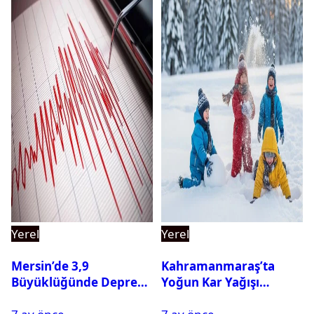
Yerel
Yerel
Mersin’de 3,9
Kahramanmaraş’ta
Büyüklüğünde Deprem
Yoğun Kar Yağışı
Oldu
Nedeniyle Okullar Yarın