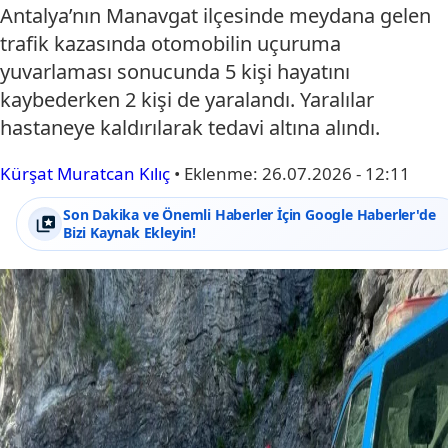
Antalya’nın Manavgat ilçesinde meydana gelen
trafik kazasında otomobilin uçuruma
yuvarlaması sonucunda 5 kişi hayatını
kaybederken 2 kişi de yaralandı. Yaralılar
hastaneye kaldırılarak tedavi altına alındı.
Kürşat Muratcan Kılıç
•
Eklenme:
26.07.2026 - 12:11
Son Dakika ve Önemli Haberler İçin Google Haberler'de
Bizi Kaynak Ekleyin!