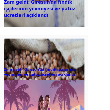
Zam geldi: Giresun’da fındık
işçilerinin yevmiyesi ve patoz
ücretleri açıklandı
Zam geldi: Giresun’da fındık işçilerinin
yevmiyesi ve patoz ücretleri açıklandı