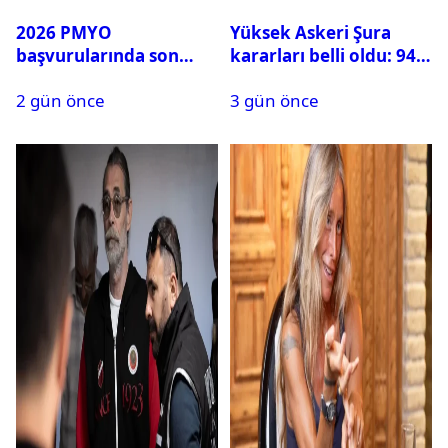
2026 PMYO
Yüksek Askeri Şura
başvurularında son
kararları belli oldu: 94
durum ne?
isim terfi etti
2 gün önce
3 gün önce