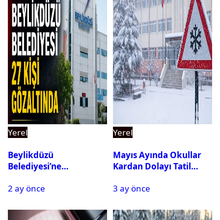
Yerel
Yerel
Beylikdüzü
Mayıs Ayında Okullar
Belediyesi’ne
Kardan Dolayı Tatil
Operasyon: 27 Kişi
Edildi
2 ay önce
3 ay önce
Gözaltına Alındı