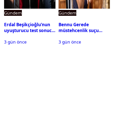
Gündem
Gündem
Erdal Beşikçioğlu’nun
Bennu Gerede
uyuşturucu test sonucu
müstehcenlik suçu
belli oldu
kapsamında gözaltına
3 gün önce
3 gün önce
alındı