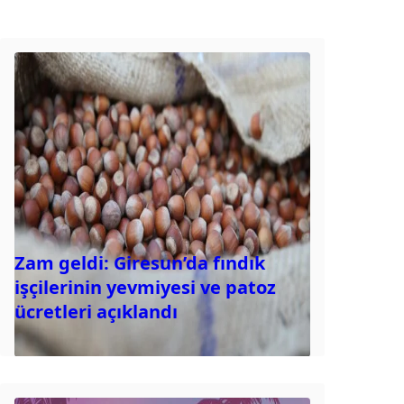
Zam geldi: Giresun’da fındık
işçilerinin yevmiyesi ve patoz
ücretleri açıklandı