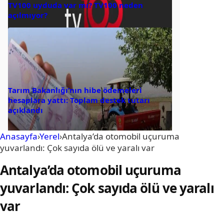
TV100 uyduda var mı? TV100 neden
açılmıyor?
Tarım Bakanlığı’nın hibe ödemeleri
hesaplara yattı: Toplam destek tutarı
açıklandı
Anasayfa
›
Yerel
›
Antalya’da otomobil uçuruma
yuvarlandı: Çok sayıda ölü ve yaralı var
Antalya’da otomobil uçuruma
yuvarlandı: Çok sayıda ölü ve yaralı
var