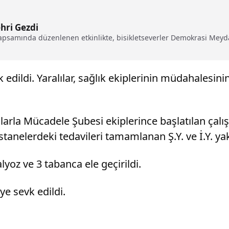
ehri Gezdi
 kapsamında düzenlenen etkinlikte, bisikletseverler Demokrasi Meyd
k edildi. Yaralılar, sağlık ekiplerinin müdahalesi
arla Mücadele Şubesi ekiplerince başlatılan çalı
e hastanelerdeki tedavileri tamamlanan Ş.Y. ve İ.Y. ya
yoz ve 3 tabanca ele geçirildi.
ye sevk edildi.