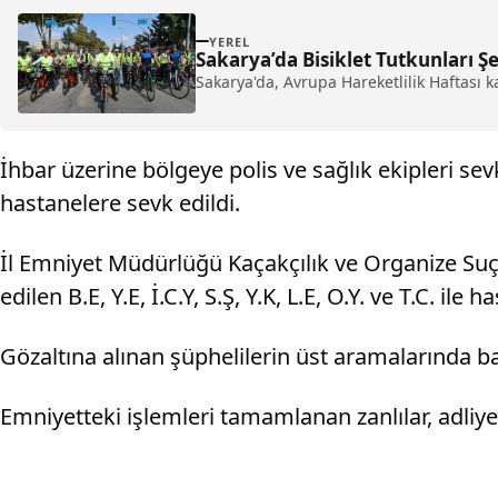
YEREL
Sakarya’da Bisiklet Tutkunları Ş
Sakarya'da, Avrupa Hareketlilik Haftası
İhbar üzerine bölgeye polis ve sağlık ekipleri sev
hastanelere sevk edildi.
İl Emniyet Müdürlüğü Kaçakçılık ve Organize Suçl
edilen B.E, Y.E, İ.C.Y, S.Ş, Y.K, L.E, O.Y. ve T.C. il
Gözaltına alınan şüphelilerin üst aramalarında bal
Emniyetteki işlemleri tamamlanan zanlılar, adliye