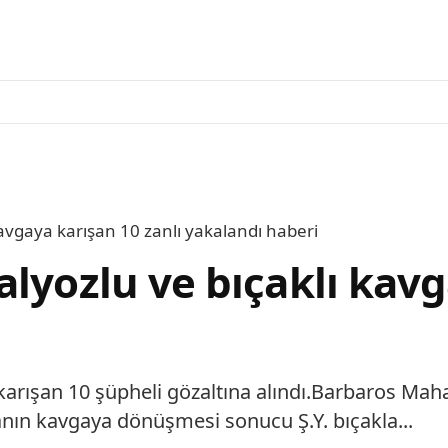
kavgaya karışan 10 zanlı yakalandı haberi
lyozlu ve bıçaklı kavg
karışan 10 şüpheli gözaltına alındı.Barbaros Maha
anın kavgaya dönüşmesi sonucu Ş.Y. bıçakla...