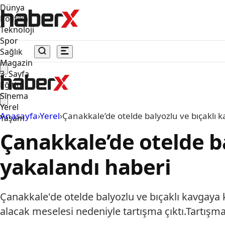
Dünya
Politika
Teknoloji
Spor
Sağlık
Magazin
3. Sayfa
Eğitim
Sinema
Yerel
Anasayfa
›
Yerel
›
Çanakkale’de otelde balyozlu ve bıçaklı 
Yaşam
Çanakkale’de otelde ba
yakalandı haberi
Çanakkale'de otelde balyozlu ve bıçaklı kavgaya 
alacak meselesi nedeniyle tartışma çıktı.Tartışm