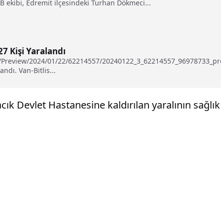
 ekibi, Edremit ilçesindeki Turhan Dökmeci...
27 Kişi Yaralandı
tu/Preview/2024/01/22/62214557/20240122_3_62214557_96978733_pr
ndı. Van-Bitlis...
acık Devlet Hastanesine kaldırılan yaralının sağl