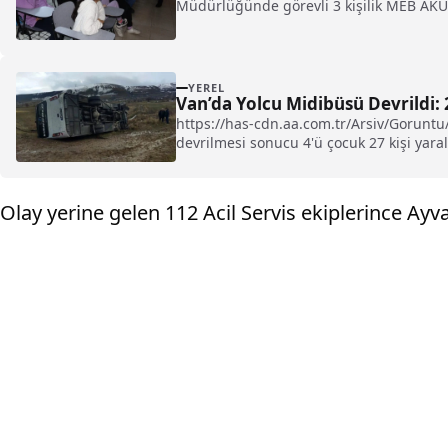
Müdürlüğünde görevli 3 kişilik MEB AKUB
YEREL
Van’da Yolcu Midibüsü Devrildi: 
https://has-cdn.aa.com.tr/Arsiv/Gorun
devrilmesi sonucu 4'ü çocuk 27 kişi yarala
Olay yerine gelen 112 Acil Servis ekiplerince Ayv