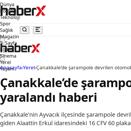
Dünya
Politika
Teknoloji
Spor
Sağlık
Magazin
3. Sayfa
Eğitim
Sinema
Yerel
Anasayfa
›
Yerel
›
Çanakkale’de şarampole devrilen otomob
Yaşam
Çanakkale’de şarampo
yaralandı haberi
Çanakkale'nin Ayvacık ilçesinde şarampole devril
giden Alaattin Erkul idaresindeki 16 CFV 60 plaka