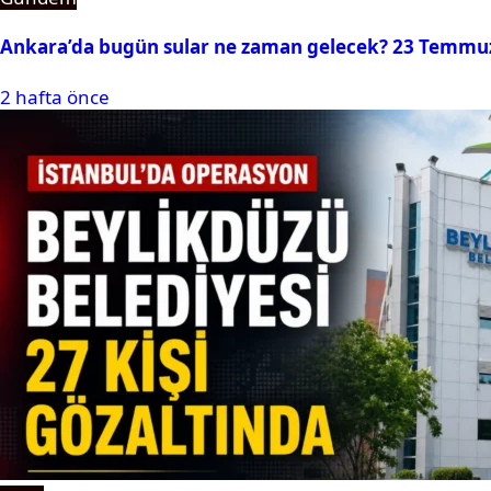
Ankara’da bugün sular ne zaman gelecek? 23 Temmuz 2
2 hafta önce