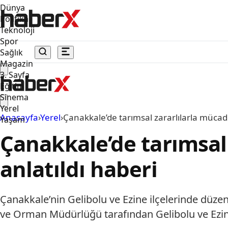
Dünya
Politika
Teknoloji
Spor
Sağlık
Magazin
3. Sayfa
Eğitim
Sinema
Yerel
Anasayfa
›
Yerel
›
Çanakkale’de tarımsal zararlılarla mücade
Yaşam
Çanakkale’de tarımsal
anlatıldı haberi
Çanakkale’nin Gelibolu ve Ezine ilçelerinde düzen
ve Orman Müdürlüğü tarafından Gelibolu ve Ezine i