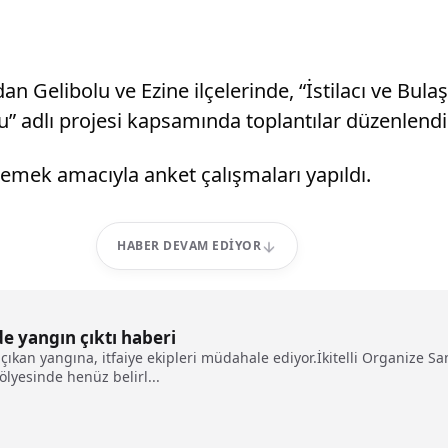
 Gelibolu ve Ezine ilçelerinde, “İstilacı ve Bula
nu” adlı projesi kapsamında toplantılar düzenlendi
rlemek amacıyla anket çalışmaları yapıldı.
HABER DEVAM EDIYOR
e yangın çıktı haberi
 çıkan yangına, itfaiye ekipleri müdahale ediyor.İkitelli Organize 
tölyesinde henüz belirl...