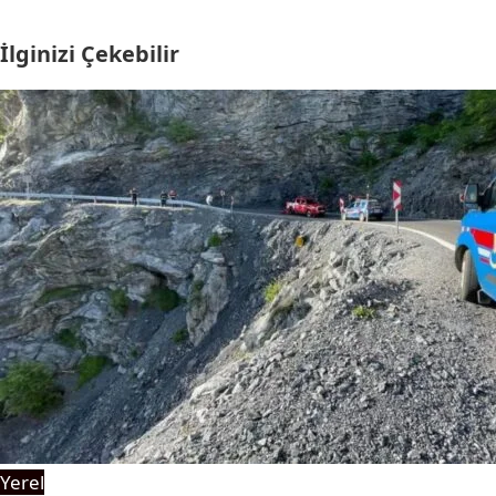
İlginizi Çekebilir
Yerel