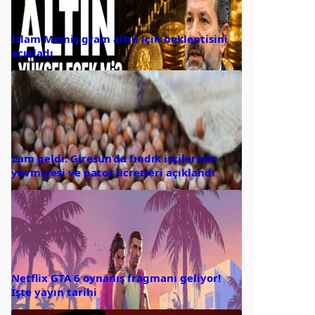
İslam Memiş gram altın için beklentisini
açıkladı
Zam geldi: Giresun’da fındık işçilerinin
yevmiyesi ve patoz ücretleri açıklandı
Netflix GTA 6 oynanış fragmanı geliyor!
İşte yayın tarihi