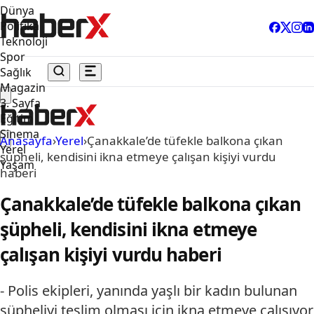
Dünya
Politika
Teknoloji
Spor
Sağlık
Magazin
3. Sayfa
Eğitim
Sinema
Anasayfa
›
Yerel
›
Çanakkale’de tüfekle balkona çıkan
Yerel
şüpheli, kendisini ikna etmeye çalışan kişiyi vurdu
Yaşam
haberi
Çanakkale’de tüfekle balkona çıkan
şüpheli, kendisini ikna etmeye
çalışan kişiyi vurdu haberi
- Polis ekipleri, yanında yaşlı bir kadın bulunan
şüpheliyi teslim olması için ikna etmeye çalışıyor