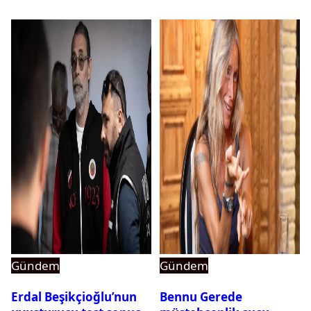
Gündem
Gündem
Erdal Beşikçioğlu’nun
Bennu Gerede