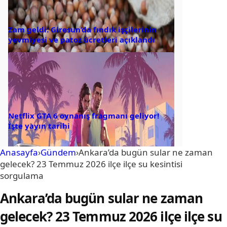
Zam geldi: Giresun’da fındık işçilerinin
yevmiyesi ve patoz ücretleri açıklandı
Netflix GTA 6 oynanış fragmanı geliyor!
İşte yayın tarihi
Anasayfa
›
Gündem
›
Ankara’da bugün sular ne zaman
gelecek? 23 Temmuz 2026 ilçe ilçe su kesintisi
sorgulama
Ankara’da bugün sular ne zaman
gelecek? 23 Temmuz 2026 ilçe ilçe su