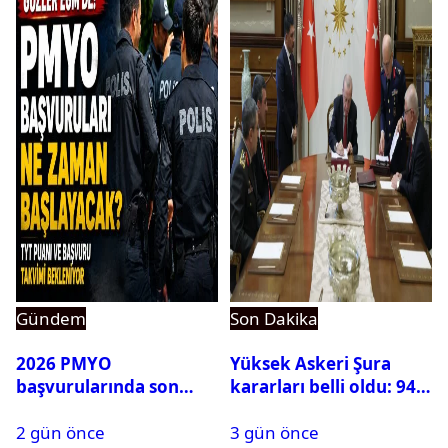
Gündem
Son Dakika
2026 PMYO
Yüksek Askeri Şura
başvurularında son
kararları belli oldu: 94
durum ne?
isim terfi etti
2 gün önce
3 gün önce