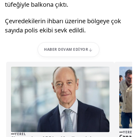
tüfeğiyle balkona çıktı.
Çevredekilerin ihbarı üzerine bölgeye çok
sayıda polis ekibi sevk edildi.
HABER DEVAM EDIYOR
YEREL
YEREL
Çanakka