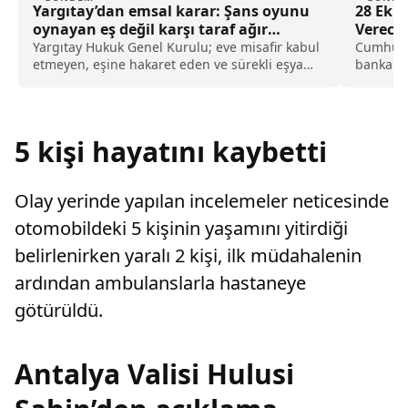
Yargıtay’dan emsal karar: Şans oyunu
28 Eki
oynayan eş değil karşı taraf ağır
Verece
kusurlu sayıldı
Yargıtay Hukuk Genel Kurulu; eve misafir kabul
Cumhuri
etmeyen, eşine hakaret eden ve sürekli eşya
bankalar
değiştirerek masraf çıkaran kadını ağır kusurlu
bankalar
sayarak, kadının eşine tazminat ödemesine
karar verdi.
5 kişi hayatını kaybetti
Olay yerinde yapılan incelemeler neticesinde
otomobildeki 5 kişinin yaşamını yitirdiği
belirlenirken yaralı 2 kişi, ilk müdahalenin
ardından ambulanslarla hastaneye
götürüldü.
Antalya Valisi Hulusi