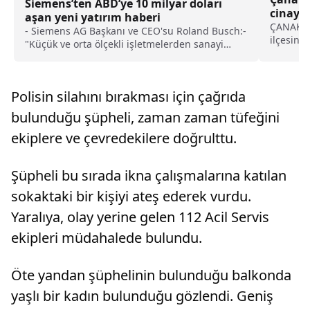
Siemens’ten ABD’ye 10 milyar doları
cinayet
aşan yeni yatırım haberi
sürülen
ÇANAKKAL
- Siemens AG Başkanı ve CEO'su Roland Busch:-
ilçesinde
"Küçük ve orta ölçekli işletmelerden sanayi
azmettir
devlerine kadar geniş bir yelpazedeki
zanlı, a
müşteriler için bu gelecek vizyonunu gerçeğe
beldesin
dönüştürmeye Siemens'ten daha hazır bir
yılında k
Polisin silahını bırakması için çağrıda
şirket yok"
bulunduğu şüpheli, zaman zaman tüfeğini
ekiplere ve çevredekilere doğrulttu.
Şüpheli bu sırada ikna çalışmalarına katılan
sokaktaki bir kişiyi ateş ederek vurdu.
Yaralıya, olay yerine gelen 112 Acil Servis
ekipleri müdahalede bulundu.
Öte yandan şüphelinin bulunduğu balkonda
yaşlı bir kadın bulunduğu gözlendi. Geniş