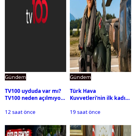
Gündem
Gündem
TV100 uyduda var mı?
Türk Hava
TV100 neden açılmıyor?
Kuvvetleri’nin ilk kadın
generali Özlem
12 saat önce
19 saat önce
Karapınar hakkında
dikkat çeken detay
ortaya çıktı