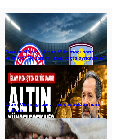
Bayern Münih – Aston Villa maçı hangi
kanalda? Ne zaman, saat kaçta oynanacak?
İslam Memiş gram altın için beklentisini
açıkladı