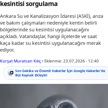
kesintisi sorgulama
Ankara Su ve Kanalizasyon İdaresi (ASKİ), arıza
ve bakım çalışmaları nedeniyle kentin belirli
bölgelerinde su kesintisi uygulanacağını
açıkladı. Vatandaşlar, hangi ilçelerde ve saat
kaça kadar su kesintisi uygulanacağını merak
ediyor.
Kürşat Muratcan Kılıç
•
Eklenme:
23.07.2026 - 12:40
Son Dakika ve Önemli Haberler İçin Google Haberler'de
Bizi Kaynak Ekleyin!