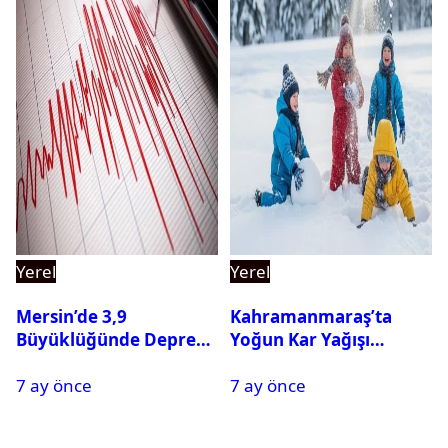
Yerel
Yerel
Mersin’de 3,9
Kahramanmaraş’ta
Büyüklüğünde Deprem
Yoğun Kar Yağışı
Oldu
Nedeniyle Okullar Yarın
7 ay önce
7 ay önce
Tatil